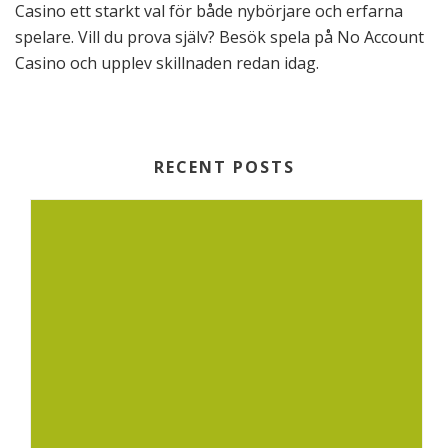
Casino ett starkt val för både nybörjare och erfarna
spelare. Vill du prova själv? Besök
spela på No Account
Casino
och upplev skillnaden redan idag.
RECENT POSTS