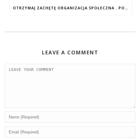
OTRZYMAJ ZACHĘTĘ ORGANIZACJA SPOŁECZNA . POLSKIE TERYTORIUM JOIN NOW SPINCH ONLINE CASINO
LEAVE A COMMENT