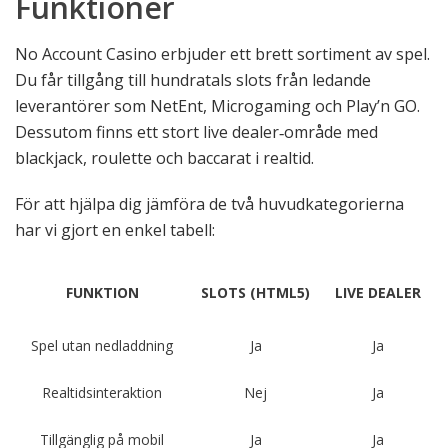
Funktioner
No Account Casino erbjuder ett brett sortiment av spel.
Du får tillgång till hundratals slots från ledande
leverantörer som NetEnt, Microgaming och Play’n GO.
Dessutom finns ett stort live dealer‑område med
blackjack, roulette och baccarat i realtid.
För att hjälpa dig jämföra de två huvudkategorierna
har vi gjort en enkel tabell:
FUNKTION
SLOTS (HTML5)
LIVE DEALER
Spel utan nedladdning
Ja
Ja
Realtidsinteraktion
Nej
Ja
Tillgänglig på mobil
Ja
Ja