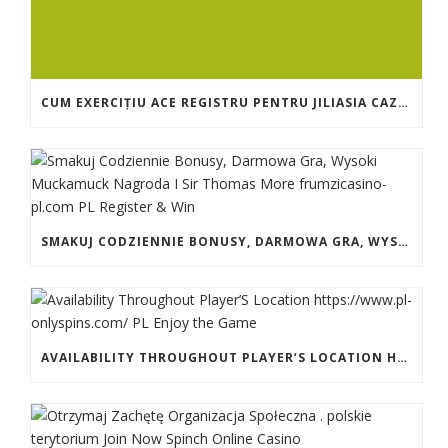
CUM EXERCIȚIU ACE REGISTRU PENTRU JILIASIA CAZINO HOTSPINS-ROMANIA.COM · ROMANIA JOIN THE ACTION
SMAKUJ CODZIENNIE BONUSY, DARMOWA GRA, WYSOKI MUCKAMUCK NAGRODA I SIR THOMAS MORE FRUMZICASINO-PL.COM PL REGISTER & WIN
AVAILABILITY THROUGHOUT PLAYER’S LOCATION HTTPS://WWW.PL-ONLYSPINS.COM/ PL ENJOY THE GAME