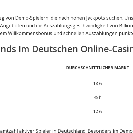
ieg von Demo‑Spielern, die nach hohen Jackpots suchen. Un
ngeboten und die Auszahlungsgeschwindigkeit von Billiona
 einem Willkommensbonus und schnellen Auszahlungen punkte
nds Im Deutschen Online‑Casi
DURCHSCHNITTLICHER MARKT
18 %
48 h
12 %
mtzahl aktiver Spieler in Deutschland. Besonders im Demo‑