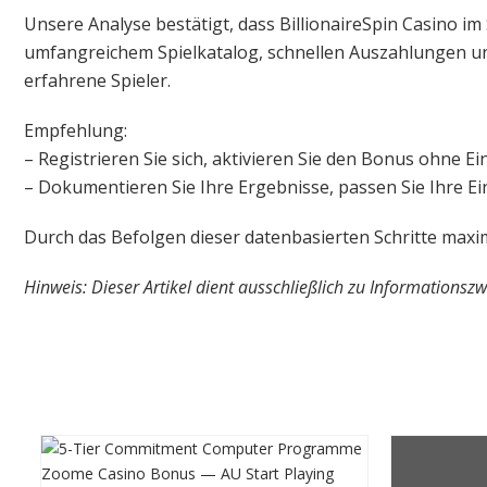
Unsere Analyse bestätigt, dass BillionaireSpin Casino 
umfangreichem Spielkatalog, schnellen Auszahlungen u
erfahrene Spieler.
Empfehlung:
– Registrieren Sie sich, aktivieren Sie den Bonus ohne 
– Dokumentieren Sie Ihre Ergebnisse, passen Sie Ihre Ein
Durch das Befolgen dieser datenbasierten Schritte maxi
Hinweis: Dieser Artikel dient ausschließlich zu Informations