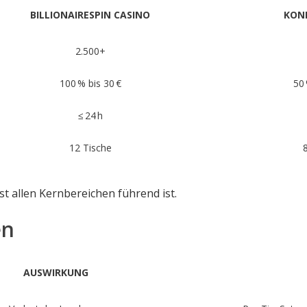
BILLIONAIRESPIN CASINO
KON
2.500+
100 % bis 30 €
50 
≤ 24 h
12 Tische
ast allen Kernbereichen führend ist.
en
AUSWIRKUNG