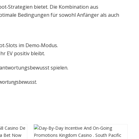
ot‑Strategien bietet. Die Kombination aus
ptimale Bedingungen für sowohl Anfänger als auch
kpot‑Slots im Demo‑Modus.
r EV positiv bleibt.
erantwortungsbewusst spielen.
ntwortungsbewusst.