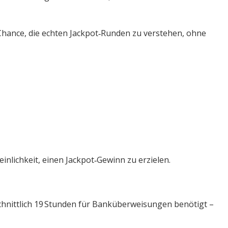
hance, die echten Jackpot‑Runden zu verstehen, ohne
inlichkeit, einen Jackpot‑Gewinn zu erzielen.
hnittlich 19 Stunden für Banküberweisungen benötigt –