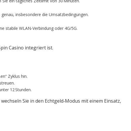
 Sie ein tägliches Zeitlimit von 30 Minuten.
s genau, insbesondere die Umsatzbedingungen.
ine stabile WLAN‑Verbindung oder 4G/5G.
in Casino integriert ist.
en“ Zyklus hin.
streuen.
unter 12 Stunden.
 wechseln Sie in den Echtgeld‑Modus mit einem Einsatz,