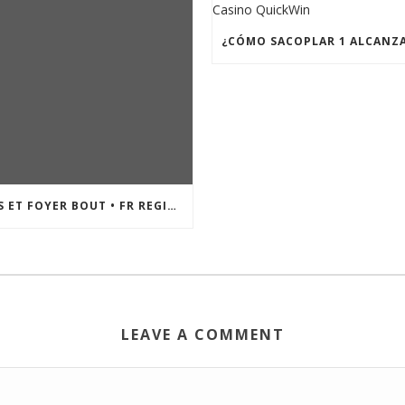
VOIR COTES ET FOYER BOUT • FR REGISTER & WIN CASINO BETIFYCASINO
LEAVE A COMMENT