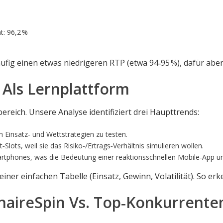
t: 96,2 %
ufig einen etwas niedrigeren RTP (etwa 94‑95 %), dafür abe
Als Lernplattform
eich. Unsere Analyse identifiziert drei Haupttrends:
 Einsatz‑ und Wettstrategien zu testen.
lots, weil sie das Risiko‑/Ertrags‑Verhältnis simulieren wollen.
tphones, was die Bedeutung einer reaktionsschnellen Mobile‑App unt
ner einfachen Tabelle (Einsatz, Gewinn, Volatilität). So erk
onaireSpin Vs. Top‑Konkurrente