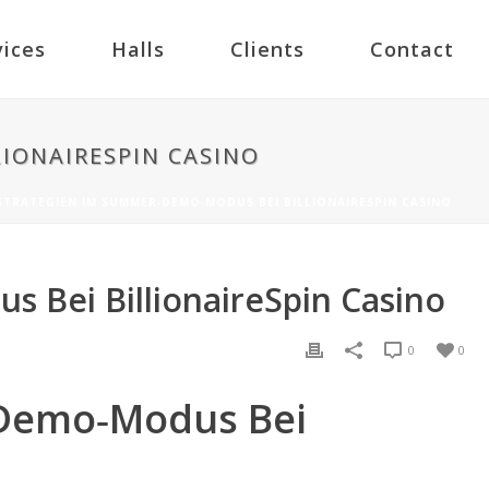
vices
Halls
Clients
Contact
IONAIRESPIN CASINO
STRATEGIEN IM SUMMER‑DEMO‑MODUS BEI BILLIONAIRESPIN CASINO
 Bei BillionaireSpin Casino
0
0
‑Demo‑Modus Bei