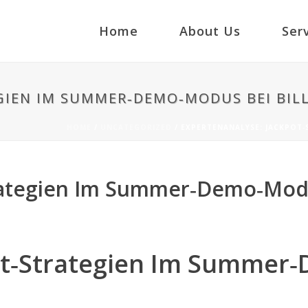
Home
About Us
Ser
GIEN IM SUMMER‑DEMO‑MODUS BEI BILL
HOME
/
UNCATEGORIZED
/ EXPERTENANALYSE: JACKPOT‑
rategien Im Summer‑Demo‑Modus
ot‑Strategien Im Summer