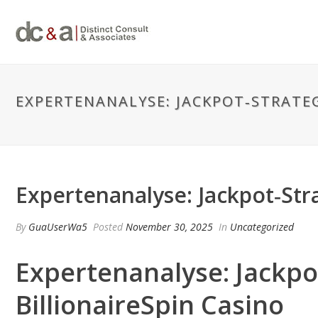
EXPERTENANALYSE: JACKPOT‑STRATE
Expertenanalyse: Jackpot‑St
By
GuaUserWa5
Posted
November 30, 2025
In
Uncategorized
Expertenanalyse: Jackp
BillionaireSpin Casino