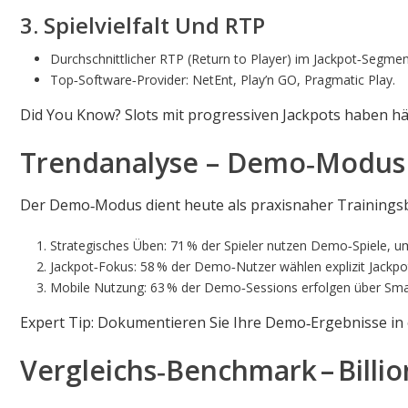
3. Spielvielfalt Und RTP
Durchschnittlicher RTP (Return to Player) im Jackpot‑Segmen
Top‑Software‑Provider: NetEnt, Play’n GO, Pragmatic Play.
Did You Know? Slots mit progressiven Jackpots haben hä
Trendanalyse – Demo‑Modus 
Der Demo‑Modus dient heute als praxisnaher Trainingsber
Strategisches Üben: 71 % der Spieler nutzen Demo‑Spiele, um
Jackpot‑Fokus: 58 % der Demo‑Nutzer wählen explizit Jackpot‑S
Mobile Nutzung: 63 % der Demo‑Sessions erfolgen über Smar
Expert Tip: Dokumentieren Sie Ihre Demo‑Ergebnisse in ei
Vergleichs‑Benchmark – Billi