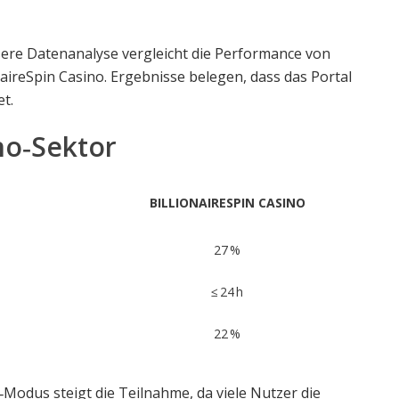
sere Datenanalyse vergleicht die Performance von
ireSpin Casino. Ergebnisse belegen, dass das Portal
t.
no‑Sektor
BILLIONAIRESPIN CASINO
27 %
≤ 24 h
22 %
Modus steigt die Teilnahme, da viele Nutzer die