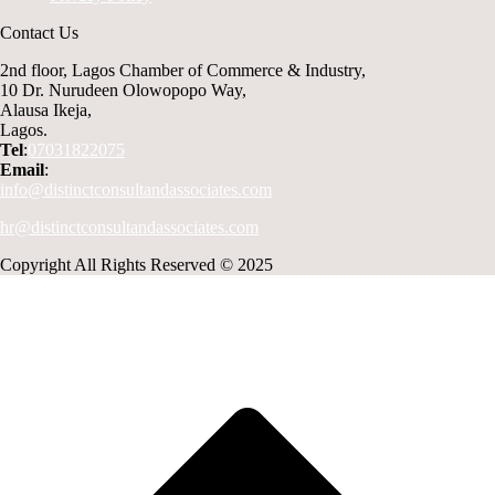
Contact Us
2nd floor, Lagos Chamber of Commerce & Industry,
10 Dr. Nurudeen Olowopopo Way,
Alausa Ikeja,
Lagos.
Tel
:
07031822075
Email
:
info@distinctconsultandassociates.com
hr@distinctconsultandassociates.com
Copyright All Rights Reserved © 2025