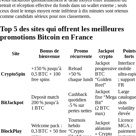
retrait et réception effective du fonds dans un wallet externe ; seuls
ceux dont le temps moyen reste inférieur à dix minutes sont retenus
comme candidats sérieux pour nos classements.
Top 5 des sites qui offrent les meilleures
promotions Bitcoin en France
Bonus de
Promo
Jackpot
Points
Site
bienvenue
récurrente
crypto
forts
Jackpot
Interface
+150 % jusqu’à
Reload
progressive
mobile
CryptoSpin
0,5 BTC + 100
+50 %
BTC
ultra‑rap
free spins
chaque lundi
“Golden
; support
Reel”
FR
Jackpot
Large
Cashback
Deposit match
fixe “Mega
catalogu
quotidien
BitJackpot
200 % jusqu’à
Bit”
slots
‑5 % sur
1 BTC
(2 BTC
volatility
pertes nettes
max)
élevée
Tournois
Licence
Jackpot
Welcome pack :
hebdo
MGA ;
aléatoire
BlockPlay
0,3 BTC + 50 free
“Crypto
paiement
« Crypto