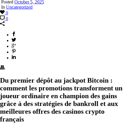
Posted
October 5, 2025
In
Uncategorized
0
0
Du premier dépôt au jackpot Bitcoin :
comment les promotions transforment un
joueur ordinaire en champion des gains
grâce à des stratégies de bankroll et aux
meilleures offres des casinos crypto
français