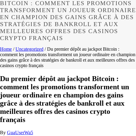
BITCOIN : COMMENT LES PROMOTIONS
TRANSFORMENT UN JOUEUR ORDINAIRE
EN CHAMPION DES GAINS GRÂCE À DES
STRATÉGIES DE BANKROLL ET AUX
MEILLEURES OFFRES DES CASINOS
CRYPTO FRANÇAIS
Home
/
Uncategorized
/ Du premier dépôt au jackpot Bitcoin :
comment les promotions transforment un joueur ordinaire en champion
des gains grâce à des stratégies de bankroll et aux meilleures offres des
casinos crypto français
Du premier dépôt au jackpot Bitcoin :
comment les promotions transforment un
joueur ordinaire en champion des gains
grâce à des stratégies de bankroll et aux
meilleures offres des casinos crypto
français
By
GuaUserWa5