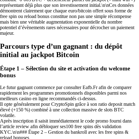
représentant déjà plus que son investissement initial.\n\nCes données
démontrent clairement que chaque euro/bitcoin offert sous forme de
free spin ou reload bonus constitue non pas une simple récompense
mais bien une véritable augmentation exponentielle du nombre
potentiel d’évènements rares nécessaires pour décrocher un paiement
majeur.
Parcours type d’un gagnant : du dépôt
initial au jackpot Bitcoin
Étape 1 – Sélection du site et activation du welcome
bonus
Le futur gagnant commence par consulter Eafb.Fr afin de comparer
rapidement les programmes promotionnels disponibles parmi nos
meilleurs casino en ligne recommandés ci‑dessus.
Il opte généralement pour CryptoSpin grâce à son ratio deposit match
élevé (+150 %) combiné à une collection massive de slots BTC
volatile.
Après inscription il saisit immédiatement le code promo fourni dans
l’article review afin débloquer ses100 free spins dès validation
KYC.\n\n### Étape 2 – Gestion du bankroll avec les free spins &
reload bonuses