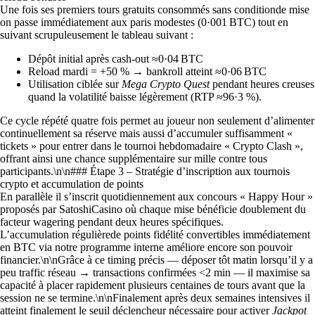
Une fois ses premiers tours gratuits consommés sans conditionde mise
on passe immédiatement aux paris modestes (0·001 BTC) tout en
suivant scrupuleusement le tableau suivant :
Dépôt initial après cash‑out ≈0·04 BTC
Reload mardi = +50 % → bankroll atteint ≈0·06 BTC
Utilisation ciblée sur
Mega Crypto Quest
pendant heures creuses
quand la volatilité baisse légèrement (RTP ≈96·3 %).
Ce cycle répété quatre fois permet au joueur non seulement d’alimenter
continuellement sa réserve mais aussi d’accumuler suffisamment «
tickets » pour entrer dans le tournoi hebdomadaire « Crypto Clash »,
offrant ainsi une chance supplémentaire sur mille contre tous
participants.\n\n### Étape 3 – Stratégie d’inscription aux tournois
crypto et accumulation de points
En parallèle il s’inscrit quotidiennement aux concours « Happy Hour »
proposés par SatoshiCasino où chaque mise bénéficie doublement du
facteur wagering pendant deux heures spécifiques.
L’accumulation régulièrede points fidélité convertibles immédiatement
en BTC via notre programme interne améliore encore son pouvoir
financier.\n\nGrâce à ce timing précis — déposer tôt matin lorsqu’il y a
peu traffic réseau → transactions confirmées <2 min — il maximise sa
capacité à placer rapidement plusieurs centaines de tours avant que la
session ne se termine.\n\nFinalement après deux semaines intensives il
atteint finalement le seuil déclencheur nécessaire pour activer
Jackpot