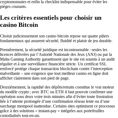
cryptomonnaies et enfin la checklist indispensable pour éviter les
pièges courants.
Les critères essentiels pour choisir un
casino Bitcoin
Choisir judicieusement son casino bitcoin repose sur quatre piliers
fondamentaux qui assurent sécurité, fluidité et plaisir de jeu durable.
Premièrement, la sécurité juridique est incontournable : seules les
licences délivrées par l’Autorité Nationale des Jeux (ANJ) ou par la
Malta Gaming Authority garantissent que le site est soumis à un audit
régulier et à une surveillance financière stricte. Un certificat SSL
renforcé protège chaque transaction blockchain contre l’interception
malveillante – une exigence que tout meilleur casino en ligne doit
afficher clairement dans son pied de page.
Deuxièmement, la rapidité des dépôts/retraits constitue le vrai moteur
du modèle crypto ; avec BTC ou ETH il faut pouvoir confirmer une
opération sous deux voire trois minutes afin d’éviter toute frustration
liée à l’attente prolongée d’une confirmation réseau lente ou d’une
surcharge mempool inattendue. Certains sites optimisent ce processus
grâce à des solutions « instant‑pay » intégrées aux portefeuilles
custodialisés tout-en-un.