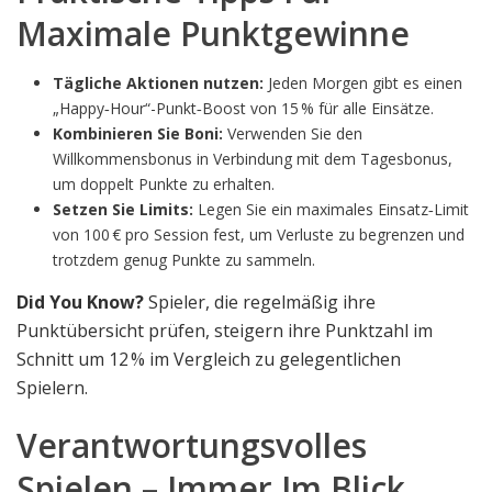
Maximale Punktgewinne
Tägliche Aktionen nutzen:
Jeden Morgen gibt es einen
„Happy‑Hour“-Punkt‑Boost von 15 % für alle Einsätze.
Kombinieren Sie Boni:
Verwenden Sie den
Willkommensbonus in Verbindung mit dem Tagesbonus,
um doppelt Punkte zu erhalten.
Setzen Sie Limits:
Legen Sie ein maximales Einsatz‑Limit
von 100 € pro Session fest, um Verluste zu begrenzen und
trotzdem genug Punkte zu sammeln.
Did You Know?
Spieler, die regelmäßig ihre
Punktübersicht prüfen, steigern ihre Punktzahl im
Schnitt um 12 % im Vergleich zu gelegentlichen
Spielern.
Verantwortungsvolles
Spielen – Immer Im Blick