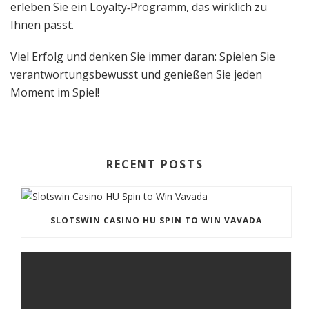
erleben Sie ein Loyalty‑Programm, das wirklich zu
Ihnen passt.
Viel Erfolg und denken Sie immer daran: Spielen Sie
verantwortungsbewusst und genießen Sie jeden
Moment im Spiel!
RECENT POSTS
SLOTSWIN CASINO HU SPIN TO WIN VAVADA