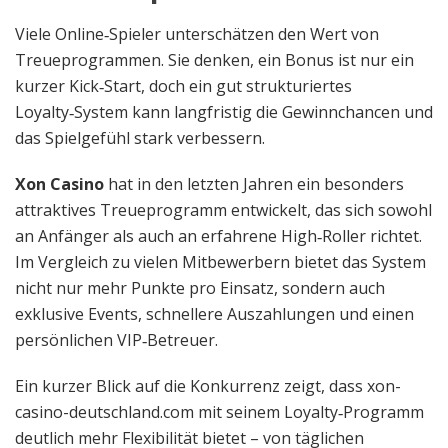
Viele Online‑Spieler unterschätzen den Wert von
Treueprogrammen. Sie denken, ein Bonus ist nur ein
kurzer Kick‑Start, doch ein gut strukturiertes
Loyalty‑System kann langfristig die Gewinnchancen und
das Spielgefühl stark verbessern.
Xon Casino
hat in den letzten Jahren ein besonders
attraktives Treueprogramm entwickelt, das sich sowohl
an Anfänger als auch an erfahrene High‑Roller richtet.
Im Vergleich zu vielen Mitbewerbern bietet das System
nicht nur mehr Punkte pro Einsatz, sondern auch
exklusive Events, schnellere Auszahlungen und einen
persönlichen VIP‑Betreuer.
Ein kurzer Blick auf die Konkurrenz zeigt, dass xon-
casino-deutschland.com mit seinem Loyalty‑Programm
deutlich mehr Flexibilität bietet – von täglichen