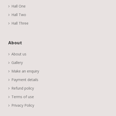
Hall One
Hall Two
Hall Three
About
About us
Gallery
Make an enquiry
Payment details
Refund policy
Terms of use
Privacy Policy