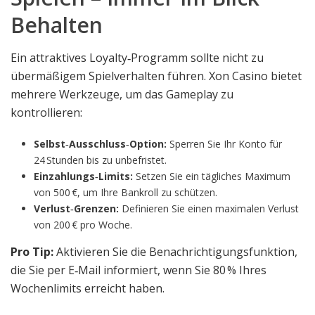
Behalten
Ein attraktives Loyalty‑Programm sollte nicht zu
übermäßigem Spielverhalten führen. Xon Casino bietet
mehrere Werkzeuge, um das Gameplay zu
kontrollieren:
Selbst‑Ausschluss‑Option:
Sperren Sie Ihr Konto für
24 Stunden bis zu unbefristet.
Einzahlungs‑Limits:
Setzen Sie ein tägliches Maximum
von 500 €, um Ihre Bankroll zu schützen.
Verlust‑Grenzen:
Definieren Sie einen maximalen Verlust
von 200 € pro Woche.
Pro Tip:
Aktivieren Sie die Benachrichtigungsfunktion,
die Sie per E‑Mail informiert, wenn Sie 80 % Ihres
Wochenlimits erreicht haben.