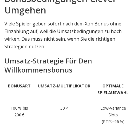
Umgehen
Viele Spieler geben sofort nach dem Xon Bonus ohne
Einzahlung auf, weil die Umsatzbedingungen zu hoch
wirken. Das muss nicht sein, wenn Sie die richtigen
Strategien nutzen.
Umsatz‑Strategie Für Den
Willkommensbonus
BONUSART
UMSATZ‑MULTIPLIKATOR
OPTIMALE
SPIELAUSWAHL
100 % bis
30 ×
Low‑Variance
200 €
Slots
(RTP ≥ 96 %)