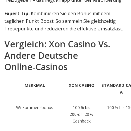
freizugeben – das liegt knapp unter der Anforderung.
Expert Tip:
Kombinieren Sie den Bonus mit dem
täglichen Punkt‑Boost. So sammeln Sie gleichzeitig
Treuepunkte und reduzieren die effektive Umsatzlast.
Vergleich: Xon Casino Vs.
Andere Deutsche
Online‑Casinos
MERKMAL
XON CASINO
STANDARD‑CA
A
Willkommensbonus
100 % bis
100 % bis 15
200 € + 20 %
Cashback