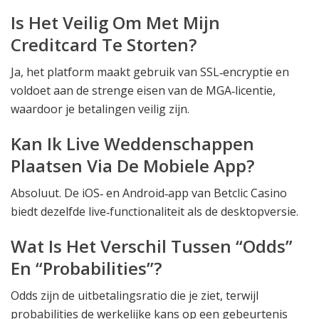
Is Het Veilig Om Met Mijn
Creditcard Te Storten?
Ja, het platform maakt gebruik van SSL‑encryptie en
voldoet aan de strenge eisen van de MGA‑licentie,
waardoor je betalingen veilig zijn.
Kan Ik Live Weddenschappen
Plaatsen Via De Mobiele App?
Absoluut. De iOS‑ en Android‑app van Betclic Casino
biedt dezelfde live‑functionaliteit als de desktopversie.
Wat Is Het Verschil Tussen “odds”
En “probabilities”?
Odds zijn de uitbetalingsratio die je ziet, terwijl
probabilities de werkelijke kans op een gebeurtenis