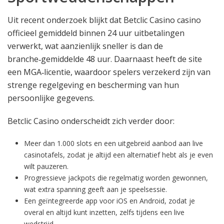
Uit recent onderzoek blijkt dat Betclic Casino casino
officieel gemiddeld binnen 24 uur uitbetalingen
verwerkt, wat aanzienlijk sneller is dan de
branche‑gemiddelde 48 uur. Daarnaast heeft de site
een MGA‑licentie, waardoor spelers verzekerd zijn van
strenge regelgeving en bescherming van hun
persoonlijke gegevens.
Betclic Casino onderscheidt zich verder door:
Meer dan 1.000 slots en een uitgebreid aanbod aan live
casinotafels, zodat je altijd een alternatief hebt als je even
wilt pauzeren.
Progressieve jackpots die regelmatig worden gewonnen,
wat extra spanning geeft aan je speelsessie.
Een geïntegreerde app voor iOS en Android, zodat je
overal en altijd kunt inzetten, zelfs tijdens een live
wedstrijd.