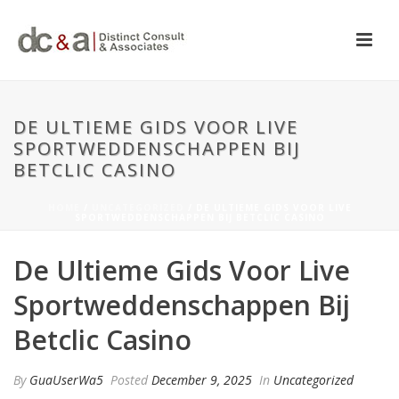
DE ULTIEME GIDS VOOR LIVE
SPORTWEDDENSCHAPPEN BIJ
BETCLIC CASINO
HOME
/
UNCATEGORIZED
/ DE ULTIEME GIDS VOOR LIVE
SPORTWEDDENSCHAPPEN BIJ BETCLIC CASINO
De Ultieme Gids Voor Live
Sportweddenschappen Bij
Betclic Casino
By
GuaUserWa5
Posted
December 9, 2025
In
Uncategorized