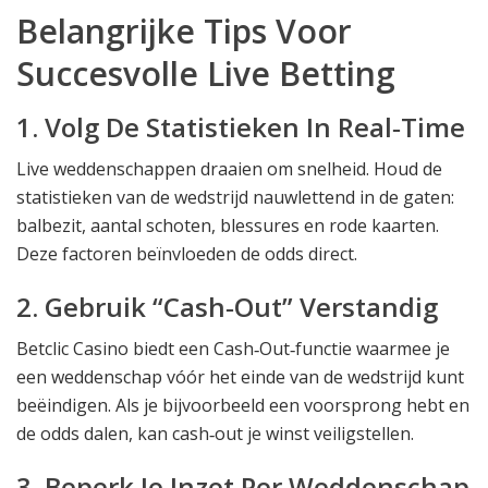
Belangrijke Tips Voor
Succesvolle Live Betting
1. Volg De Statistieken In Real‑time
Live weddenschappen draaien om snelheid. Houd de
statistieken van de wedstrijd nauwlettend in de gaten:
balbezit, aantal schoten, blessures en rode kaarten.
Deze factoren beïnvloeden de odds direct.
2. Gebruik “Cash‑Out” Verstandig
Betclic Casino biedt een Cash‑Out‑functie waarmee je
een weddenschap vóór het einde van de wedstrijd kunt
beëindigen. Als je bijvoorbeeld een voorsprong hebt en
de odds dalen, kan cash‑out je winst veiligstellen.
3. Beperk Je Inzet Per Weddenschap