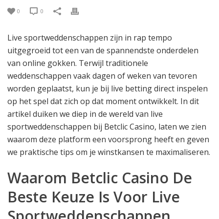
0
0
Live sportweddenschappen zijn in rap tempo
uitgegroeid tot een van de spannendste onderdelen
van online gokken. Terwijl traditionele
weddenschappen vaak dagen of weken van tevoren
worden geplaatst, kun je bij live betting direct inspelen
op het spel dat zich op dat moment ontwikkelt. In dit
artikel duiken we diep in de wereld van live
sportweddenschappen bij Betclic Casino, laten we zien
waarom deze platform een voorsprong heeft en geven
we praktische tips om je winstkansen te maximaliseren.
Waarom Betclic Casino De
Beste Keuze Is Voor Live
Sportweddenschappen