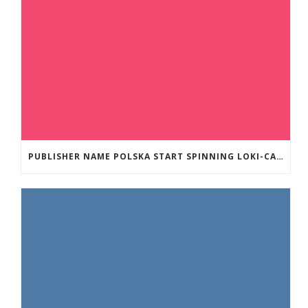
PUBLISHER NAME POLSKA START SPINNING LOKI-CASINO.PL