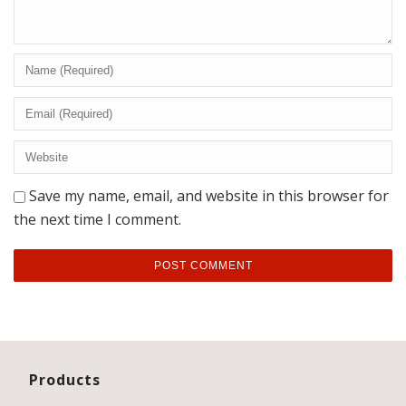
Save my name, email, and website in this browser for
the next time I comment.
Products