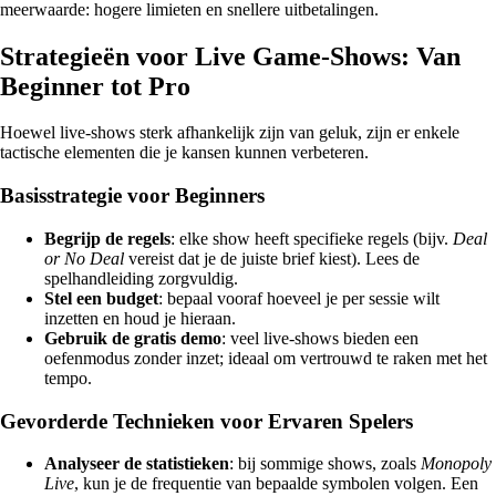
meerwaarde: hogere limieten en snellere uitbetalingen.
Strategieën voor Live Game‑Shows: Van
Beginner tot Pro
Hoewel live‑shows sterk afhankelijk zijn van geluk, zijn er enkele
tactische elementen die je kansen kunnen verbeteren.
Basisstrategie voor Beginners
Begrijp de regels
: elke show heeft specifieke regels (bijv.
Deal
or No Deal
vereist dat je de juiste brief kiest). Lees de
spelhandleiding zorgvuldig.
Stel een budget
: bepaal vooraf hoeveel je per sessie wilt
inzetten en houd je hieraan.
Gebruik de gratis demo
: veel live‑shows bieden een
oefenmodus zonder inzet; ideaal om vertrouwd te raken met het
tempo.
Gevorderde Technieken voor Ervaren Spelers
Analyseer de statistieken
: bij sommige shows, zoals
Monopoly
Live
, kun je de frequentie van bepaalde symbolen volgen. Een