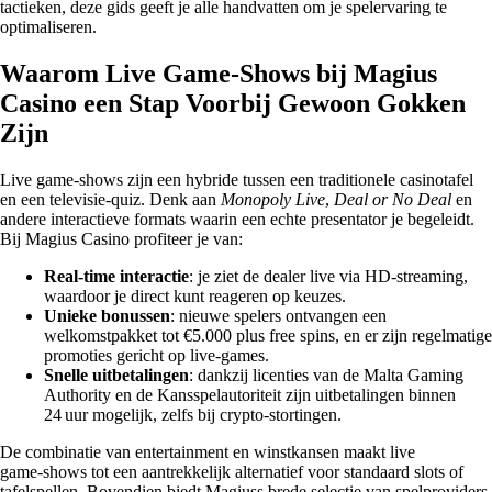
tactieken, deze gids geeft je alle handvatten om je spelervaring te
optimaliseren.
Waarom Live Game‑Shows bij Magius
Casino een Stap Voorbij Gewoon Gokken
Zijn
Live game‑shows zijn een hybride tussen een traditionele casinotafel
en een televisie‑quiz. Denk aan
Monopoly Live
,
Deal or No Deal
en
andere interactieve formats waarin een echte presentator je begeleidt.
Bij Magius Casino profiteer je van:
Real‑time interactie
: je ziet de dealer live via HD‑streaming,
waardoor je direct kunt reageren op keuzes.
Unieke bonussen
: nieuwe spelers ontvangen een
welkomstpakket tot €5.000 plus free spins, en er zijn regelmatige
promoties gericht op live‑games.
Snelle uitbetalingen
: dankzij licenties van de Malta Gaming
Authority en de Kansspelautoriteit zijn uitbetalingen binnen
24 uur mogelijk, zelfs bij crypto‑stortingen.
De combinatie van entertainment en winstkansen maakt live
game‑shows tot een aantrekkelijk alternatief voor standaard slots of
tafelspellen. Bovendien biedt Magiuss brede selectie van spelproviders