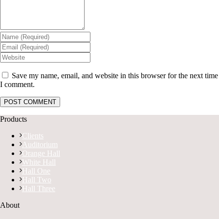
Save my name, email, and website in this browser for the next time
I comment.
Products
Clients
Auditorium
Orange Hall
White Hall
Hall One
Hall Two
Hall Three
About