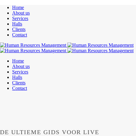
Home
About us
Services
Halls
Clients
Contact
Home
About us
Services
Halls
Clients
Contact
DE ULTIEME GIDS VOOR LIVE