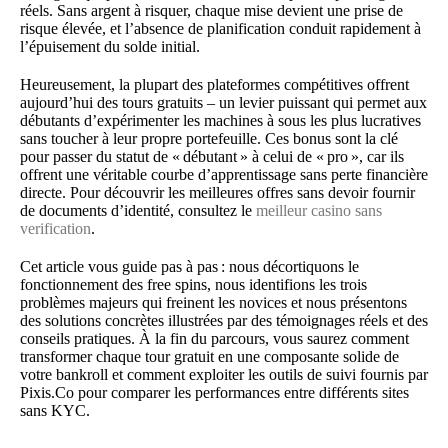
réels. Sans argent à risquer, chaque mise devient une prise de
risque élevée, et l’absence de planification conduit rapidement à
l’épuisement du solde initial.
Heureusement, la plupart des plateformes compétitives offrent
aujourd’hui des tours gratuits – un levier puissant qui permet aux
débutants d’expérimenter les machines à sous les plus lucratives
sans toucher à leur propre portefeuille. Ces bonus sont la clé
pour passer du statut de « débutant » à celui de « pro », car ils
offrent une véritable courbe d’apprentissage sans perte financière
directe. Pour découvrir les meilleures offres sans devoir fournir
de documents d’identité, consultez le
meilleur casino sans
verification
.
Cet article vous guide pas à pas : nous décortiquons le
fonctionnement des free spins, nous identifions les trois
problèmes majeurs qui freinent les novices et nous présentons
des solutions concrètes illustrées par des témoignages réels et des
conseils pratiques. À la fin du parcours, vous saurez comment
transformer chaque tour gratuit en une composante solide de
votre bankroll et comment exploiter les outils de suivi fournis par
Pixis.Co pour comparer les performances entre différents sites
sans KYC.