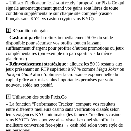
– Utilisez l’indicateur “cash‑out ready” proposé par Pixis.Co qui
signale automatiquement quand vos gains sont libres de toute
condition supplémentaire sur chaque site comparé (casino
français sans KYC vs casino crypto sans KYC).
2️⃣ Répartition du gain
–
Cash‑out partiel
: retirez immédiatement 50 % du solde
disponible pour sécuriser vos profits tout en laissant
suffisamment d’argent pour profiter d’autres promotions ou jeux
complémentaires (par exemple un pari sportif via la même
plateforme).
–
Réinvestissement stratégique
: allouez les 50 % restants aux
jeux présentant un RTP supérieur à 97 % comme
Mega Joker
ou
Jackpot Giant
afin d’optimiser la croissance exponentielle du
capital grâce aux mises plus importantes permises par votre
nouveau solde net positif.
3️⃣ Utilisation des outils Pixis.Co
– La fonction “Performance Tracker” compare vos résultats
entre différents meilleurs casino sans verification classés selon
leurs exigences KYC minimales (les fameux “meilleurs casino
sans KYC”). Vous pouvez ainsi visualiser quel site offre la
meilleure conversion free‑spins → cash réel selon votre style de
jeu personnel.