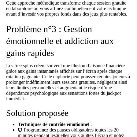
Cette approche méthodique transforme chaque session gratuite
en laboratoire où vous affinez continuellement votre technique
avant d’investir vos propres fonds dans des jeux plus rentables.
Problème n°3 : Gestion
émotionnelle et addiction aux
gains rapides
Les free spins créent souvent une illusion d’aisance financière
grâce aux gains instantanés affichés sur l’écran après chaque
rotation gagnante. Cette euphorie peut pousser certains joueurs à
prolonger indéfiniment leurs sessions gratuites, négligeant ainsi
leurs limites personnelles et augmentant le risque d’une
dépendance psychologique aux sensations fortes du jackpot
immédiat.
Solution proposée
Techniques de contrôle émotionnel
:
⏰ Programmez des pauses obligatoires toutes les 20
minutes pendant lesquelles vous quittez l’écran et notez