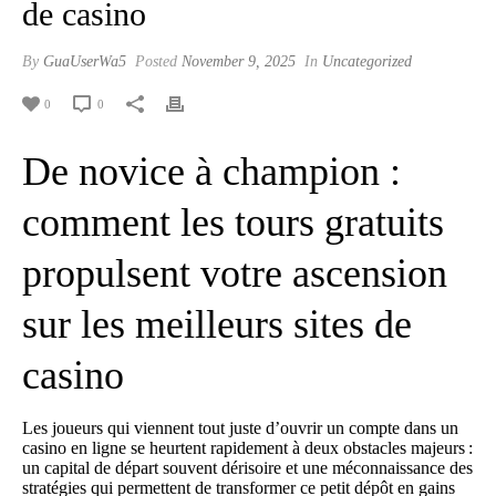
de casino
By
GuaUserWa5
Posted
November 9, 2025
In
Uncategorized
0
0
De novice à champion :
comment les tours gratuits
propulsent votre ascension
sur les meilleurs sites de
casino
Les joueurs qui viennent tout juste d’ouvrir un compte dans un
casino en ligne se heurtent rapidement à deux obstacles majeurs :
un capital de départ souvent dérisoire et une méconnaissance des
stratégies qui permettent de transformer ce petit dépôt en gains