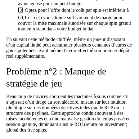
avantageuse pour un petit budget.
3️⃣ Optez pour l’offre dont le coût par spin est inférieur à
€0,15 – cela vous donne suffisamment de marge pour
couvrir la mise maximale autorisée sur chaque spin gratuit
tout en restant dans votre budget initial.
En suivant cette méthode chiffrée, même un joueur disposant
d’un capital limité peut accumuler plusieurs centaines d’euros de
gains potentiels avant même d’avoir effectué son premier dépôt
réel supplémentaire.
Problème n°2 : Manque de
stratégie de jeu
Beaucoup de novices abordent les machines à sous comme s’il
s’agissait d’un tirage au sort aléatoire, misant sur leur intuition
plutôt que sur des données objectives telles que le RTP ou la
structure des paylines. Cette approche conduit souvent à des
mises incohérentes et à une mauvaise gestion du temps passé en
session gratuite, diminuant ainsi le ROI (return on investment)
global des free spins.