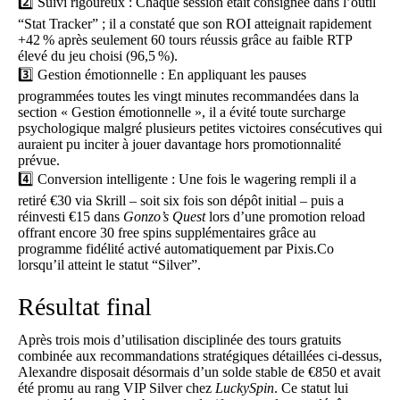
2️⃣ Suivi rigoureux : Chaque session était consignée dans l’outil
“Stat Tracker” ; il a constaté que son ROI atteignait rapidement
+42 % après seulement 60 tours réussis grâce au faible RTP
élevé du jeu choisi (96,5 %).
3️⃣ Gestion émotionnelle : En appliquant les pauses
programmées toutes les vingt minutes recommandées dans la
section « Gestion émotionnelle », il a évité toute surcharge
psychologique malgré plusieurs petites victoires consécutives qui
auraient pu inciter à jouer davantage hors promotionnalité
prévue.
4️⃣ Conversion intelligente : Une fois le wagering rempli il a
retiré €30 via Skrill – soit six fois son dépôt initial – puis a
réinvesti €15 dans
Gonzo’s Quest
lors d’une promotion reload
offrant encore 30 free spins supplémentaires grâce au
programme fidélité activé automatiquement par Pixis.Co
lorsqu’il atteint le statut “Silver”.
Résultat final
Après trois mois d’utilisation disciplinée des tours gratuits
combinée aux recommandations stratégiques détaillées ci‑dessus,
Alexandre disposait désormais d’un solde stable de €850 et avait
été promu au rang VIP Silver chez
LuckySpin
. Ce statut lui