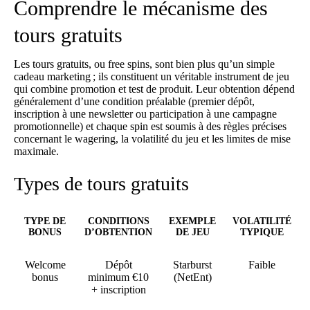
Comprendre le mécanisme des
tours gratuits
Les tours gratuits, ou free spins, sont bien plus qu’un simple
cadeau marketing ; ils constituent un véritable instrument de jeu
qui combine promotion et test de produit. Leur obtention dépend
généralement d’une condition préalable (premier dépôt,
inscription à une newsletter ou participation à une campagne
promotionnelle) et chaque spin est soumis à des règles précises
concernant le wagering, la volatilité du jeu et les limites de mise
maximale.
Types de tours gratuits
TYPE DE
CONDITIONS
EXEMPLE
VOLATILITÉ
BONUS
D’OBTENTION
DE JEU
TYPIQUE
Welcome
Dépôt
Starburst
Faible
bonus
minimum €10
(NetEnt)
+ inscription