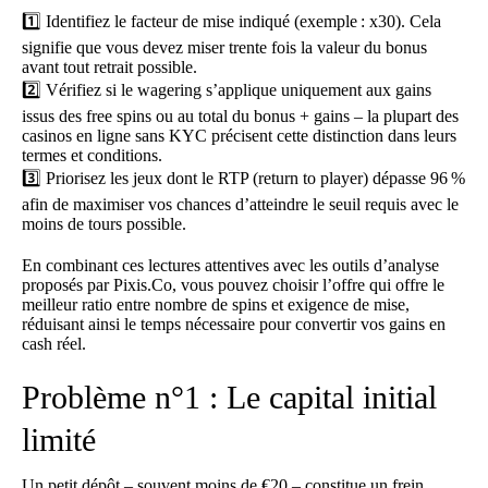
1️⃣ Identifiez le facteur de mise indiqué (exemple : x30). Cela
signifie que vous devez miser trente fois la valeur du bonus
avant tout retrait possible.
2️⃣ Vérifiez si le wagering s’applique uniquement aux gains
issus des free spins ou au total du bonus + gains – la plupart des
casinos en ligne sans KYC précisent cette distinction dans leurs
termes et conditions.
3️⃣ Priorisez les jeux dont le RTP (return to player) dépasse 96 %
afin de maximiser vos chances d’atteindre le seuil requis avec le
moins de tours possible.
En combinant ces lectures attentives avec les outils d’analyse
proposés par Pixis.Co, vous pouvez choisir l’offre qui offre le
meilleur ratio entre nombre de spins et exigence de mise,
réduisant ainsi le temps nécessaire pour convertir vos gains en
cash réel.
Problème n°1 : Le capital initial
limité
Un petit dépôt – souvent moins de €20 – constitue un frein