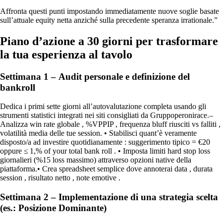
Affronta questi punti impostando immediatamente nuove soglie basate
sull’attuale equity netta anziché sulla precedente speranza irrationale.”
Piano d’azione a 30 giorni per trasformare
la tua esperienza al tavolo
Settimana 1 – Audit personale e definizione del
bankroll
Dedica i primi sette giorni all’autovalutazione completa usando gli
strumenti statistici integrati nei siti consigliati da Gruppoperonirace.–
Analizza win rate globale , %VPPIP , frequenza bluff riusciti vs falliti ,
volatilità media delle tue session​​​. • Stabilisci quant’è veramente
disposto/a ad investire quotidianamente : suggerimento tipico = €20
oppure ≤ 1,% of your total bank roll . • Imposta limiti hard stop loss
giornalieri (%15 loss massimo) attraverso opzioni native della
piattaforma.• Crea spreadsheet semplice dove annoterai data , durata
session , risultato netto , note emotive .
Settimana 2 – Implementazione di una strategia scelta
(es.: Posizione Dominante)