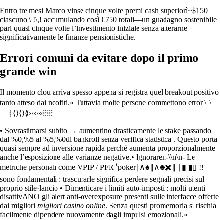
Entro tre mesi Marco vinse cinque volte premi cash superiorì~$150
ciascuno,\ !\,! accumulando così €750 totali—un guadagno sostenibile
pari quasi cinque volte l’investimento iniziale senza alterarne
significativamente le finanze pensionistiche.
Errori comuni da evitare dopo il primo
grande win
Il momento clou arriva spesso appena si registra quel breakout positivo
tanto atteso dai neofiti.» Tuttavia molte persone commettono error­⁠⁠⁠ \ \
‡⟨⟩⟨⟩⟪›‹‹‹«‌⁞⁝⁞⁞⁝‬​
• Sovrastimarsi subito → aumentino drasticamente le stake passando
dal %0,%5 al %5,%0­di bankroll senza verifica statistica . Questo porta
quasi sempre ad inversione rapida perché aumenta proporzionalmente
anche l’esposizione alle varianze negative.• Ignoraren-\\n\n- Le
metriche personali ​come VPIP / PFR ⁽poker∥⁠∧♠️∥∧♣⁠✖️∥ ∣▮ ▮▯ !!​
sono fondamentali : trascurarle significa perdere segnali precisi sul
proprio stile·lancio • Dimenticare i limiti auto-imposti : molti utenti
disattivANO gli alert anti‑overexposure presenti sulle interfacce offerte
dai migliori
migliori casino online
. Senza questi promemoria si rischia
facilmente dipendere nuovamente dagli impulsi emozionali.»