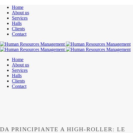
Home
About us
Services
Halls
Clients
Contact
Home
About us
Services
Halls
Clients
Contact
DA PRINCIPIANTE A HIGH‑ROLLER: LE