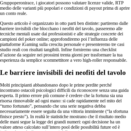
Gruppoperonirace, i giocatori possono valutare licenze valide, RTP
medio delle varianti più popolari e condizioni di payout prima di aprire
un conto reale.
Questo articolo è organizzato in otto parti ben distinte: partiremo dalle
barriere invisibili che blocchano i neofiti del tavolo, passeremo alle
tecniche mentali usate dai professionisti e alle strategie concrete dei
campioni del poker online; approfondiremo poi l’influenza delle
piattaforme iGaming sulla crescita personale e presenteremo tre casi
studio reali con risultati tangibili. Infine forniremo una checklist
d’azione da seguire nei prossimi trenta giorni per trasformare la tua
esperienza da semplice scommettitore a vero high‑roller responsabile.
Le barriere invisibili dei neofiti del tavolo
Molti principianti abbandonano dopo le prime perdite perché
incontrano ostacoli psicologici difficili da riconoscere senza una guida
esperta. Il primo errore più comune è credere che la fortuna sia una
risorsa rinnovabile ad ogni mano: si cade rapidamente nel mito del
“turno fortunato”, pensando che una serie negativa debba
necessariamente essere seguita da una vittoria imminente (“la sfortuna
finisce presto”). In realtà le statistiche mostrano che il risultato medio
delle mani segue la legge dei grandi numeri: ogni decisione ha un
valore atteso calcolato sull’intero pool delle possibilità future ed è