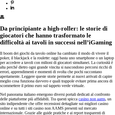
Da principiante a high‑roller: le storie di
giocatori che hanno trasformato le
difficoltà ai tavoli in successi nell’iGaming
Il boom dei giochi da tavolo online ha cambiato il modo di vivere il
poker, il blackjack e la roulette: oggi basta uno smartphone o un laptop
per accedere a tavoli con milioni di giocatori simultanei. La curiosità è
alta perché dietro ogni grande vincita si nascondono percorsi ricchi di
errori, apprendimenti e momenti di svolta che pochi raccontano
apertamente. Leggere queste storie permette ai nuovi arrivati di capire
meglio cosa funziona davvero e quali trappole evitare prima ancora di
scommettere il primo euro sul tappeto verde virtuale.
Nel panorama italiano emergono diversi portali dedicati al confronto
delle piattaforme più affidabili. Tra questi spicca
casino non aams
, un
sito indipendente che offre recensioni dettagliate sui migliori casino
online e su tutti i siti casino non AAMS presenti sul mercato
internazionale. Grazie alle guide pratiche e ai report trasparenti di