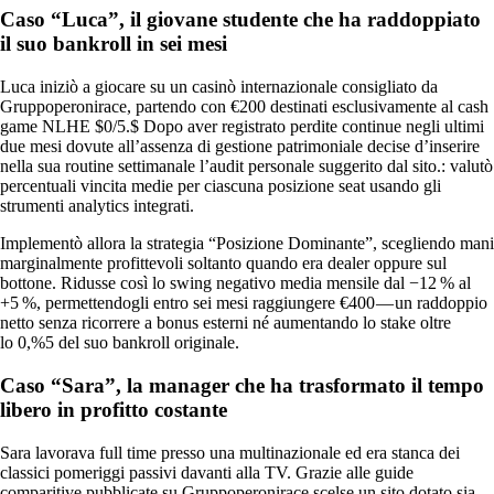
Caso “Luca”, il giovane studente che ha raddoppiato
il suo bankroll in sei mesi
Luca iniziò a giocare su un casinò internazionale consigliato da
Gruppoperonirace, partendo con €200 destinati esclusivamente al cash
game NLHE $0/5.$ Dopo aver registrato perdite continue negli ultimi
due mesi dovute all’assenza di gestione patrimoniale decise d’inserire
nella sua routine settimanale l’audit personale suggerito dal sito.: valutò
percentuali vincita medie per ciascuna posizione seat usando gli
strumenti analytics integrati.
Implementò allora la strategia “Posizione Dominante”, scegliendo mani
marginalmente profittevoli soltanto quando era dealer oppure sul
bottone.​ Ridusse così lo swing negativo media mensile dal −12 % al
+5 %, permettendogli entro sei mesi​ raggiungere €400 — un raddoppio
netto senza ricorrere a bonus esterni né aumentando lo stake oltre
lo 0,%5 del suo bankroll originale.​
Caso “Sara”, la manager che ha trasformato il tempo
libero in profitto costante
Sara lavorava full time presso una multinazionale ed era stanca dei
classici pomeriggi passivi davanti alla TV.​ Grazie alle guide
comparitive pubblicate su Gruppoperonirace scelse un sito dotato sia