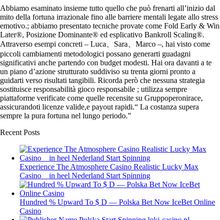
Abbiamo esaminato insieme tutto quello che può frenarti all’inizio ­dal
mito della fortuna irrazionale fino alle barriere mentali legate allo stress
emotivo.; abbiamo presentato tecniche provate come Fold Early & Win
Later®, Posizione Dominante® ed esplicativo Bankroll Scaling®.
Attraverso esempi concreti – Luca、Sara、Marco –, hai visto come
piccoli cambiamenti metodologici possano generarti guadagni
significativi anche partendo con budget modesti.​ Hai ora davanti a te
un piano d’azione strutturato suddiviso su trenta giorni pronto a
guidarti verso risultati tangibili.​ Ricorda però che nessuna strategia
sostituisce responsabilità gioco responsabile ; utilizza sempre
piattaforme verificate come quelle recensite su Gruppoperonirace,
assicurandoti licenze valide,e payout rapidi.“ La costanza supera
sempre la pura fortuna nel lungo periodo.”
Recent Posts
Experience The Atmosphere Casino Realistic Lucky Max
Casino _ in heel Nederland Start Spinning
Hundred % Upward To $ D — Polska Bet Now IceBet Online
Casino