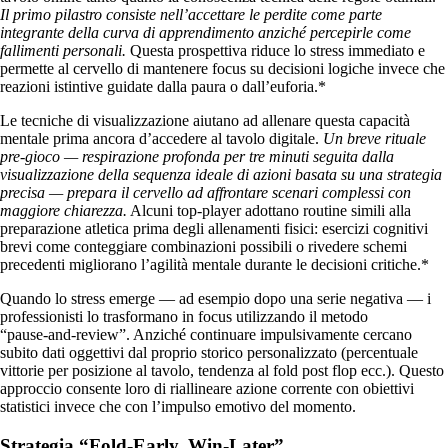
Il primo pilastro consiste nell’accettare le perdite come parte
integrante della curva di apprendimento anziché percepirle come
fallimenti personali.
Questa prospettiva riduce lo stress immediato e
permette al cervello di mantenere focus su decisioni logiche invece che
reazioni istintive guidate dalla paura o dall’euforia.*
Le tecniche di visualizzazione aiutano ad allenare questa capacità
mentale prima ancora d’accedere al tavolo digitale.
Un breve rituale
pre‑gioco — respirazione profonda per tre minuti seguita dalla
visualizzazione della sequenza ideale di azioni basata su una strategia
precisa — prepara il cervello ad affrontare scenari complessi con
maggiore chiarezza.
Alcuni top‑player adottano routine simili alla
preparazione atletica prima degli allenamenti fisici: esercizi cognitivi
brevi come conteggiare combinazioni possibili o rivedere schemi
precedenti migliorano l’agilità mentale durante le decisioni critiche.*
Quando lo stress emerge — ad esempio dopo una serie negativa — i
professionisti lo trasformano in focus utilizzando il metodo
“pause‑and‑review”. Anziché continuare impulsivamente cercano
subito dati oggettivi dal proprio storico personalizzato (percentuale
vittorie per posizione al tavolo, tendenza al fold post flop ecc.). Questo
approccio consente loro di riallineare azione corrente con obiettivi
statistici invece che con l’impulso emotivo del momento.
Strategia “Fold‑Early, Win‑Later”