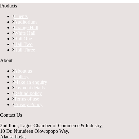
Products
Clients
Auditorium
Orange Hall
White Hall
Hall One
Hall Two
Hall Three
About
About us
Gallery
Make an enquiry
Payment details
Refund policy
Terms of use
Privacy Policy
Contact Us
2nd floor, Lagos Chamber of Commerce & Industry,
10 Dr. Nurudeen Olowopopo Way,
Alausa Ikeja,