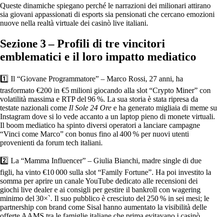
Queste dinamiche spiegano perché le narrazioni dei milionari attirano
sia giovani appassionati di esports sia pensionati che cercano emozioni
nuove nella realtà virtuale dei casinò live italiani.
Sezione 3 – Profili di tre vincitori
emblematici e il loro impatto mediatico
1️⃣ Il “Giovane Programmatore” – Marco Rossi, 27 anni, ha
trasformato €200 in €5 milioni giocando alla slot “Crypto Miner” con
volatilità massima e RTP del 96 %. La sua storia è stata ripresa da
testate nazionali come
Il Sole 24 Ore
e ha generato migliaia di meme su
Instagram dove si lo vede accanto a un laptop pieno di monete virtuali.
Il boom mediatico ha spinto diversi operatori a lanciare campagne
“Vinci come Marco” con bonus fino al 400 % per nuovi utenti
provenienti da forum tech italiani.
2️⃣ La “Mamma Influencer” – Giulia Bianchi, madre single di due
figli, ha vinto €10 000 sulla slot “Family Fortune”. Ha poi investito la
somma per aprire un canale YouTube dedicato alle recensioni dei
giochi live dealer e ai consigli per gestire il bankroll con wagering
minimo del 30×`. Il suo pubblico è cresciuto del 250 % in sei mesi; le
partnership con brand come Sisal hanno aumentato la visibilità delle
offerte AAMS tra le famiglie italiane che prima evitavano i casinò