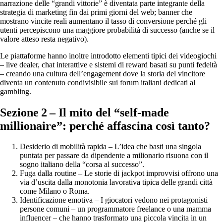
narrazione delle “grandi vittorie” è diventata parte integrante della
strategia di marketing fin dai primi giorni del web; banner che
mostrano vincite reali aumentano il tasso di conversione perché gli
utenti percepiscono una maggiore probabilità di successo (anche se il
valore atteso resta negativo).
Le piattaforme hanno inoltre introdotto elementi tipici dei videogiochi
– live dealer, chat interattive e sistemi di reward basati su punti fedeltà
– creando una cultura dell’engagement dove la storia del vincitore
diventa un contenuto condivisibile sui forum italiani dedicati al
gambling.
Sezione 2 – Il mito del “self‑made
millionaire”: perché affascina così tanto?
Desiderio di mobilità rapida – L’idea che basti una singola
puntata per passare da dipendente a milionario risuona con il
sogno italiano della “corsa al successo”.
Fuga dalla routine – Le storie di jackpot improvvisi offrono una
via d’uscita dalla monotonia lavorativa tipica delle grandi città
come Milano o Roma.
Identificazione emotiva – I giocatori vedono nei protagonisti
persone comuni – un programmatore freelance o una mamma
influencer – che hanno trasformato una piccola vincita in un