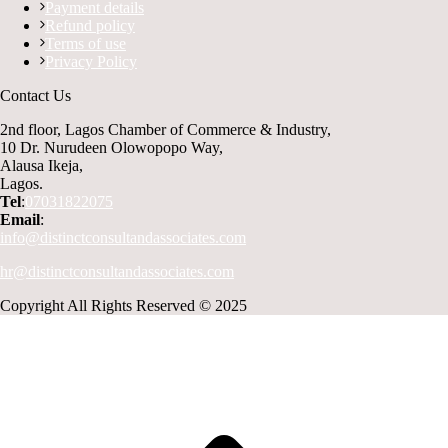
Payment details
Refund policy
Terms of use
Privacy Policy
Contact Us
2nd floor, Lagos Chamber of Commerce & Industry,
10 Dr. Nurudeen Olowopopo Way,
Alausa Ikeja,
Lagos.
Tel
:
07031822075
Email
:
info@distinctconsultandassociates.com
hr@distinctconsultandassociates.com
Copyright All Rights Reserved © 2025