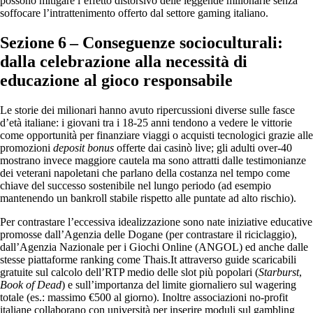
possono mitigare l’effetto distorsivo delle leggende milionarie senza
soffocare l’intrattenimento offerto dal settore gaming italiano.
Sezione 6 – Conseguenze socioculturali:
dalla celebrazione alla necessità di
educazione al gioco responsabile
Le storie dei milionari hanno avuto ripercussioni diverse sulle fasce
d’età italiane: i giovani tra i 18‑25 anni tendono a vedere le vittorie
come opportunità per finanziare viaggi o acquisti tecnologici grazie alle
promozioni
deposit bonus
offerte dai casinò live; gli adulti over‑40
mostrano invece maggiore cautela ma sono attratti dalle testimonianze
dei veterani napoletani che parlano della costanza nel tempo come
chiave del successo sostenibile nel lungo periodo (ad esempio
mantenendo un bankroll stabile rispetto alle puntate ad alto rischio).
Per contrastare l’eccessiva idealizzazione sono nate iniziative educative
promosse dall’Agenzia delle Dogane (per contrastare il riciclaggio),
dall’Agenzia Nazionale per i Giochi Online (ANGOL) ed anche dalle
stesse piattaforme ranking come Thais.It attraverso guide scaricabili
gratuite sul calcolo dell’RTP medio delle slot più popolari (
Starburst
,
Book of Dead
) e sull’importanza del limite giornaliero sul wagering
totale (es.: massimo €500 al giorno). Inoltre associazioni no‑profit
italiane collaborano con università per inserire moduli sul gambling