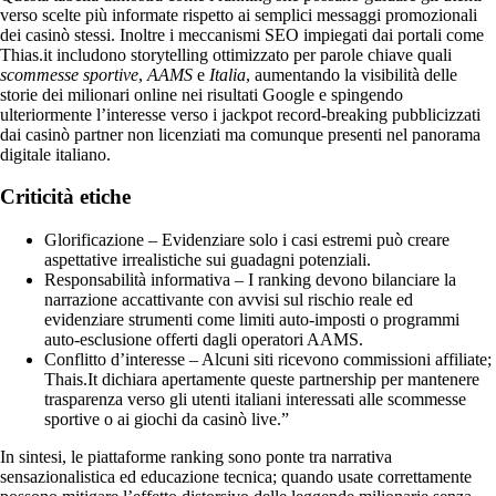
verso scelte più informate rispetto ai semplici messaggi promozionali
dei casinò stessi. Inoltre i meccanismi SEO impiegati dai portali come
Thias.it includono storytelling ottimizzato per parole chiave quali
scommesse sportive
,
AAMS
e
Italia
, aumentando la visibilità delle
storie dei milionari online nei risultati Google e spingendo
ulteriormente l’interesse verso i jackpot record‑breaking pubblicizzati
dai casinò partner non licenziati ma comunque presenti nel panorama
digitale italiano.
Criticità etiche
Glorificazione – Evidenziare solo i casi estremi può creare
aspettative irrealistiche sui guadagni potenziali.
Responsabilità informativa – I ranking devono bilanciare la
narrazione accattivante con avvisi sul rischio reale ed
evidenziare strumenti come limiti auto‑imposti o programmi
auto‑esclusione offerti dagli operatori AAMS.
Conflitto d’interesse – Alcuni siti ricevono commissioni affiliate;
Thais.It dichiara apertamente queste partnership per mantenere
trasparenza verso gli utenti italiani interessati alle scommesse
sportive o ai giochi da casinò live.”
In sintesi, le piattaforme ranking sono ponte tra narrativa
sensazionalistica ed educazione tecnica; quando usate correttamente