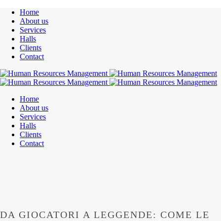
Home
About us
Services
Halls
Clients
Contact
Home
About us
Services
Halls
Clients
Contact
DA GIOCATORI A LEGGENDE: COME LE