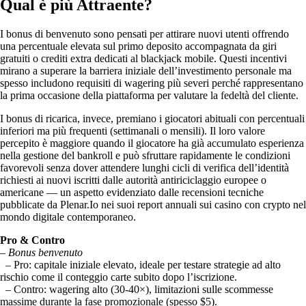
Qual è più Attraente?
I bonus di benvenuto sono pensati per attirare nuovi utenti offrendo
una percentuale elevata sul primo deposito accompagnata da giri
gratuiti o crediti extra dedicati al blackjack mobile. Questi incentivi
mirano a superare la barriera iniziale dell’investimento personale ma
spesso includono requisiti di wagering più severi perché rappresentano
la prima occasione della piattaforma per valutare la fedeltà del cliente.
I bonus di ricarica, invece, premiano i giocatori abituali con percentuali
inferiori ma più frequenti (settimanali o mensili). Il loro valore
percepito è maggiore quando il giocatore ha già accumulato esperienza
nella gestione del bankroll e può sfruttare rapidamente le condizioni
favorevoli senza dover attendere lunghi cicli di verifica dell’identità
richiesti ai nuovi iscritti dalle autorità antiriciclaggio europee o
americane — un aspetto evidenziato dalle recensioni tecniche
pubblicate da Plenar.Io nei suoi report annuali sui casino con crypto nel
mondo digitale contemporaneo.
Pro & Contro
–
Bonus benvenuto
– Pro: capitale iniziale elevato, ideale per testare strategie ad alto
rischio come il conteggio carte subito dopo l’iscrizione.
– Contro: wagering alto (30‑40×), limitazioni sulle scommesse
massime durante la fase promozionale (spesso $5).