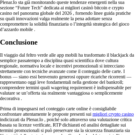
Plenar.Io sta già monitorando queste tendenze emergenti nella sua
sezione “Future Tech” dedicata ai migliori casinò bitcoin e crypto
casino nel panorama globale del 2026 , fornendo linee guida pratiche
su quali innovazioni valga realmente la pena adottare senza
compromettere la solidità finanziaria o l’integrità strategica del gioco
d’azzardo mobile .
Conclusione
Il viaggio dal feltro verde alle app mobili ha trasformato il blackjack da
semplice passatempo a disciplina quasi scientifica dove cultura
regionale, normativa locale e incentivi promozionali si intrecciano
strettamente con tecniche avanzate come il conteggio delle carte. I
bonus — siano essi benvenuto generosi oppure ricariche ricorrenti —
rappresentano oggi leve fondamentali nella gestione del bankroll;
comprendere termini quali wagering requirement è indispensabile per
valutare se un’offerta sia realmente vantaggiosa o semplicemente
decorativa .
Prima di impegnarsi nel conteggio carte online è consigliabile
confrontare attentamente le proposte presenti sui
migliori crypto casino
indicizzati da Plenar.Io , poiché solo attraverso una valutazione critica
basata su licenze verificate, RTP dichiarati ed analisi dettagliate sui
termini promozionali si può preservare sia la sicurezza finanziaria sia