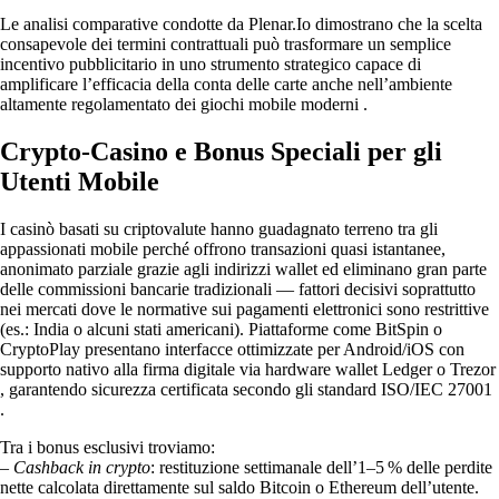
Le analisi comparative condotte da Plenar.Io dimostrano che la scelta
consapevole dei termini contrattuali può trasformare un semplice
incentivo pubblicitario in uno strumento strategico capace di
amplificare l’efficacia della conta delle carte anche nell’ambiente
altamente regolamentato dei giochi mobile moderni .
Crypto‑Casino e Bonus Speciali per gli
Utenti Mobile
I casinò basati su criptovalute hanno guadagnato terreno tra gli
appassionati mobile perché offrono transazioni quasi istantanee,
anonimato parziale grazie agli indirizzi wallet ed eliminano gran parte
delle commissioni bancarie tradizionali — fattori decisivi soprattutto
nei mercati dove le normative sui pagamenti elettronici sono restrittive
(es.: India o alcuni stati americani). Piattaforme come BitSpin o
CryptoPlay presentano interfacce ottimizzate per Android/iOS con
supporto nativo alla firma digitale via hardware wallet Ledger o Trezor
, garantendo sicurezza certificata secondo gli standard ISO/IEC 27001
.
Tra i bonus esclusivi troviamo:
–
Cashback in crypto
: restituzione settimanale dell’1–5 % delle perdite
nette calcolata direttamente sul saldo Bitcoin o Ethereum dell’utente.