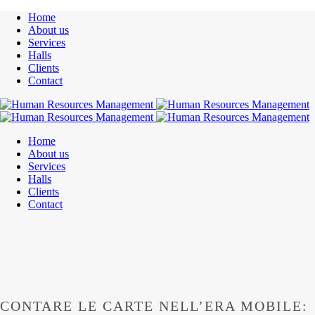
Home
About us
Services
Halls
Clients
Contact
Home
About us
Services
Halls
Clients
Contact
CONTARE LE CARTE NELL’ERA MOBILE: