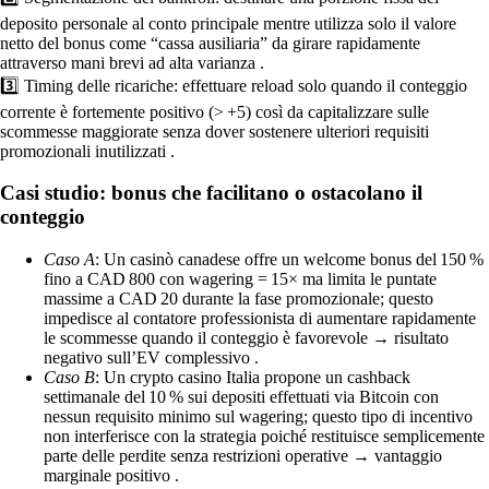
deposito personale al conto principale mentre utilizza solo il valore
netto del bonus come “cassa ausiliaria” da girare rapidamente
attraverso mani brevi ad alta varianza .
3️⃣ Timing delle ricariche: effettuare reload solo quando il conteggio
corrente è fortemente positivo (> +5) così da capitalizzare sulle
scommesse maggiorate senza dover sostenere ulteriori requisiti
promozionali inutilizzati .
Casi studio: bonus che facilitano o ostacolano il
conteggio
Caso A
: Un casinò canadese offre un welcome bonus del 150 %
fino a CAD 800 con wagering = 15× ma limita le puntate
massime a CAD 20 durante la fase promozionale; questo
impedisce al contatore professionista di aumentare rapidamente
le scommesse quando il conteggio è favorevole → risultato
negativo sull’EV complessivo .
Caso B
: Un crypto casino Italia propone un cashback
settimanale del 10 % sui depositi effettuati via Bitcoin con
nessun requisito minimo sul wagering; questo tipo di incentivo
non interferisce con la strategia poiché restituisce semplicemente
parte delle perdite senza restrizioni operative → vantaggio
marginale positivo .