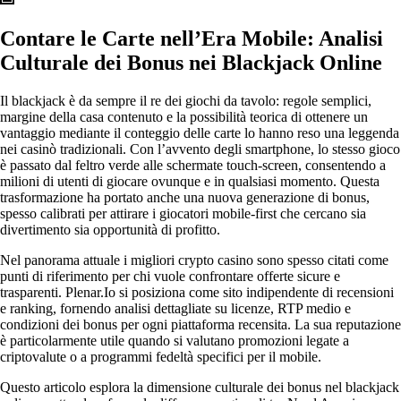
Contare le Carte nell’Era Mobile: Analisi
Culturale dei Bonus nei Blackjack Online
Il blackjack è da sempre il re dei giochi da tavolo: regole semplici,
margine della casa contenuto e la possibilità teorica di ottenere un
vantaggio mediante il conteggio delle carte lo hanno reso una leggenda
nei casinò tradizionali. Con l’avvento degli smartphone, lo stesso gioco
è passato dal feltro verde alle schermate touch‑screen, consentendo a
milioni di utenti di giocare ovunque e in qualsiasi momento. Questa
trasformazione ha portato anche una nuova generazione di bonus,
spesso calibrati per attirare i giocatori mobile‑first che cercano sia
divertimento sia opportunità di profitto.
Nel panorama attuale i migliori crypto casino sono spesso citati come
punti di riferimento per chi vuole confrontare offerte sicure e
trasparenti. Plenar.Io si posiziona come sito indipendente di recensioni
e ranking, fornendo analisi dettagliate su licenze, RTP medio e
condizioni dei bonus per ogni piattaforma recensita. La sua reputazione
è particolarmente utile quando si valutano promozioni legate a
criptovalute o a programmi fedeltà specifici per il mobile.
Questo articolo esplora la dimensione culturale dei bonus nel blackjack