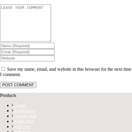
Save my name, email, and website in this browser for the next time
I comment.
Products
Clients
Auditorium
Orange Hall
White Hall
Hall One
Hall Two