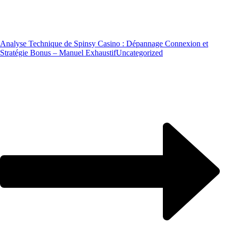
Analyse Technique de Spinsy Casino : Dépannage Connexion et
Stratégie Bonus – Manuel Exhaustif
Uncategorized