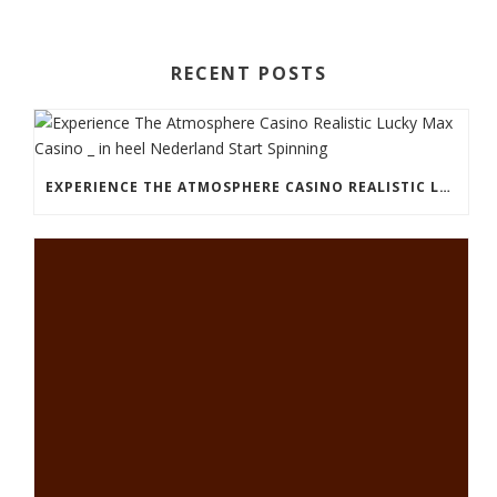
RECENT POSTS
EXPERIENCE THE ATMOSPHERE CASINO REALISTIC LUCKY MAX CASINO _ IN HEEL NEDERLAND START SPINNING