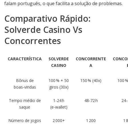
falam português, o que facilita a solução de problemas.
Comparativo Rápido:
Solverde Casino Vs
Concorrentes
CARACTERÍSTICA
SOLVERDE
CONCORRENTE
CONCO
CASINO
A
Bônus de
100 % + 50
150 % (40x)
100 %
boas‑vindas
giros (30x)
Tempo médio de
1‑24 h
48‑72 h
24‑
saque
(e‑wallet)
Número de jogos
2 000+
1 200
1 