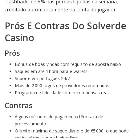
“cashback” de 5 % nas perdas líquidas da semana,
creditado automaticamente na conta do jogador.
Prós E Contras Do Solverde
Casino
Prós
Bônus de boas‑vindas com requisito de aposta baixo
Saques em até 1 hora para e‑wallets
Suporte em português 24/7
Mais de 2 000 jogos de provedores renomados
Programa de fidelidade com recompensas reais
Contras
Alguns métodos de pagamento têm taxa de
processamento
O limite máximo de saque diário é de €5 000, o que pode
ser insuficiente para high rollers