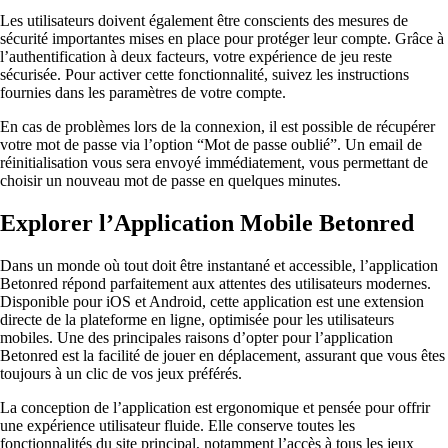
Les utilisateurs doivent également être conscients des mesures de
sécurité importantes mises en place pour protéger leur compte. Grâce à
l’authentification à deux facteurs, votre expérience de jeu reste
sécurisée. Pour activer cette fonctionnalité, suivez les instructions
fournies dans les paramètres de votre compte.
En cas de problèmes lors de la connexion, il est possible de récupérer
votre mot de passe via l’option “Mot de passe oublié”. Un email de
réinitialisation vous sera envoyé immédiatement, vous permettant de
choisir un nouveau mot de passe en quelques minutes.
Explorer l’Application Mobile Betonred
Dans un monde où tout doit être instantané et accessible, l’application
Betonred répond parfaitement aux attentes des utilisateurs modernes.
Disponible pour iOS et Android, cette application est une extension
directe de la plateforme en ligne, optimisée pour les utilisateurs
mobiles. Une des principales raisons d’opter pour l’application
Betonred est la facilité de jouer en déplacement, assurant que vous êtes
toujours à un clic de vos jeux préférés.
La conception de l’application est ergonomique et pensée pour offrir
une expérience utilisateur fluide. Elle conserve toutes les
fonctionnalités du site principal, notamment l’accès à tous les jeux