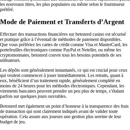
les nouveaux titres, les plus populaires ou même selon le fournisseur
préféré.
Mode de Paiement et Transferts d’Argent
Effectuer des transactions financières sur betonred casino est sécurisé
et pratique grâce à l’éventail de méthodes de paiement disponibles.
Que vous préfériez les cartes de crédit comme Visa et MasterCard, les
portefeuilles électroniques comme PayPal et Neteller, ou même les
cryptomonnaies, betonred couvre tous les besoins potentiels de ses
utilisateurs.
Les dépôts sont généralement instantanés, ce qui est crucial pour ceux
qui veulent commencer à jouer immédiatement. Les retraits, quant à
eux, bénéficient d’un traitement rapide, généralement complété en
moins de 24 heures pour les méthodes électroniques. Cependant, les
virements bancaires peuvent prendre un peu plus de temps, s’étalant
parfois sur quelques jours ouvrables.
Betonred met également un point d’honneur à la transparence des frais
de transaction qui sont clairement indiqués avant de valider toute
opération. Cela assure aux joueurs une gestion plus sereine de leur
budget de jeu.