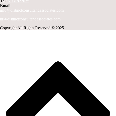
Tel
:
07031822075
Email
:
info@distinctconsultandassociates.com
hr@distinctconsultandassociates.com
Copyright All Rights Reserved © 2025