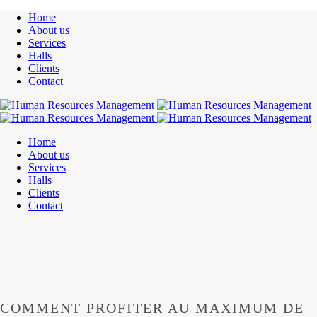
Home
About us
Services
Halls
Clients
Contact
Home
About us
Services
Halls
Clients
Contact
COMMENT PROFITER AU MAXIMUM DE