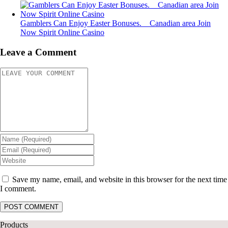
Gamblers Can Enjoy Easter Bonuses. _ Canadian area Join
Now Spirit Online Casino
Leave a Comment
Save my name, email, and website in this browser for the next time
I comment.
Products