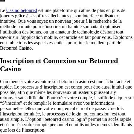
Le
Casino betonred
est une plateforme qui attire de plus en plus de
joueurs grâce à ses offres alléchantes et son interface utilisateur
intuitive. Que vous soyez un nouveau joueur à la recherche de la
méthode parfaite pour s’inscrire, un habitué souhaitant optimiser
l’utilisation des bonus, ou un amateur de technologie désirant tout
savoir sur l’application mobile, cet article est fait pour vous. Explorons
ensemble tous les aspects essentiels pour tirer le meilleur parti de
Betonred Casino.
Inscription et Connexion sur Betonred
Casino
Commencer votre aventure sur betonred casino est une tâche facile et
rapide. Le processus d’inscription est conçu pour être aussi intuitif que
possible, afin que même les nouveaux utilisateurs puissent s’y
retrouver sans difficulté. Pour créer votre compte, il suffit de cliquer sur
“S’inscrire” et de remplir le formulaire avec vos informations
personnelles telles que votre nom, email et mot de passe. Une fois
l’inscription terminée, le processus de login, ou connexion, est tout
aussi simple. L’option “betonred casino login” permet un accès rapide
et sécurisé à votre compte personnel en utilisant les mêmes identifiants
que lors de l’inscription.