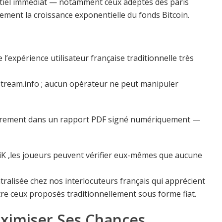
tentiel immédiat — notamment ceux adeptes des paris
ement la croissance exponentielle du fonds Bitcoin.
’expérience utilisateur française traditionnelle très
stream.info ; aucun opérateur ne peut manipuler
 clairement dans un rapport PDF signé numériquement —
tiK ,les joueurs peuvent vérifier eux-mêmes que aucune
tralisée chez nos interlocuteurs français qui apprécient
e ceux proposés traditionnellement sous forme fiat.
ximiser Ses Chances