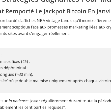
t Remporté Le Jackpot Bitcoin En Janvi
salon bordé d’affiches NBA vintage tandis qu’il montre fière
lement sceptique face aux promesses marketing liées aux cryp
ts sites avant s’engager réellement.
:
mises fixes (
€5
) ;
 dépôt initial ;
longues (>30 min).
versée’ où je double ma mise uniquement après chaque victoire
t sur
la patience
: jouer régulièrement durant toute la périod
ablement les cent parties requises”.