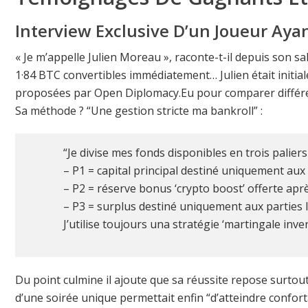
Interview Exclusive D’un Joueur Ayan
« Je m’appelle Julien Moreau », raconte-t-il depuis son 
1·84 BTC convertibles immédiatement… Julien était initia
proposées par Open Diplomacy.Eu pour comparer différen
Sa méthode ? “Une gestion stricte ma bankroll” :
“Je divise mes fonds disponibles en trois paliers 
– P1 = capital principal destiné uniquement aux 
– P2 = réserve bonus ‘crypto boost’ offerte après
– P3 = surplus destiné uniquement aux parties 
J’utilise toujours una stratégie ‘martingale in
Du point culmine il ajoute que sa réussite repose surtou
d’une soirée unique permettait enfin “d’atteindre confort