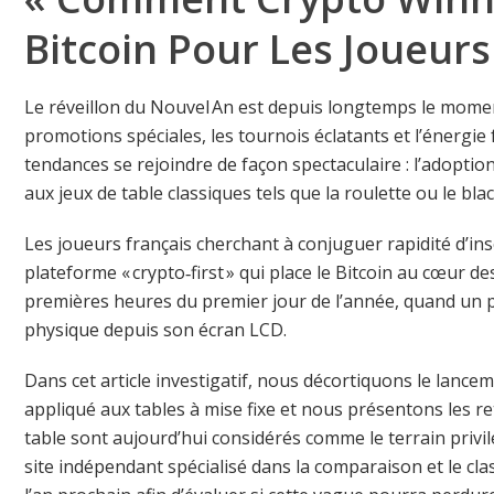
Bitcoin Pour Les Joueurs
Le réveillon du Nouvel An est depuis longtemps le momen
promotions spéciales, les tournois éclatants et l’énergi
tendances se rejoindre de façon spectaculaire : l’adopti
aux jeux de table classiques tels que la roulette ou le blac
Les joueurs français cherchant à conjuguer rapidité d’in
plateforme « crypto‑first » qui place le Bitcoin au cœur 
premières heures du premier jour de l’année, quand un p
physique depuis son écran LCD.
Dans cet article investigatif, nous décortiquons le lance
appliqué aux tables à mise fixe et nous présentons les r
table sont aujourd’hui considérés comme le terrain privi
site indépendant spécialisé dans la comparaison et le cl