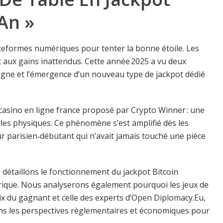
An »
ateformes numériques pour tenter la bonne étoile. Les
t aux gains inattendus. Cette année 2025 a vu deux
ligne et l’émergence d’un nouveau type de jackpot dédié
casino en ligne france
proposé par Crypto Winner : une
ables physiques. Ce phénomène s’est amplifié dès les
 parisien‑débutant qui n’avait jamais touché une pièce
 détaillons le fonctionnement du jackpot Bitcoin
torique. Nous analyserons également pourquoi les jeux de
oix du gagnant et celle des experts d’Open Diplomacy.Eu,
rons les perspectives règlementaires et économiques pour