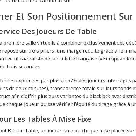
 au-delà du feu d’artifice festif.
er Et Son Positionnement Sur 
ervice Des Joueurs De Table
 première salle virtuelle à combiner exclusivement des dép
 repose sur trois piliers : une marge réduite grâce à l’élimi
live ultra‑réaliste de la roulette française (« European Rou
de trois secondes.
attentes exprimées par plus de 57 % des joueurs interrogés
oins de deux minutes), transparence totale sur leurs fonds e
uct afin d’offrir plusieurs variantes du blackjack avec dist
e chaque joueur puisse vérifier l’équité du tirage grâce à u
Pour Les Tables À Mise Fixe
kpot Bitcoin Table, un mécanisme où chaque mise placée sur