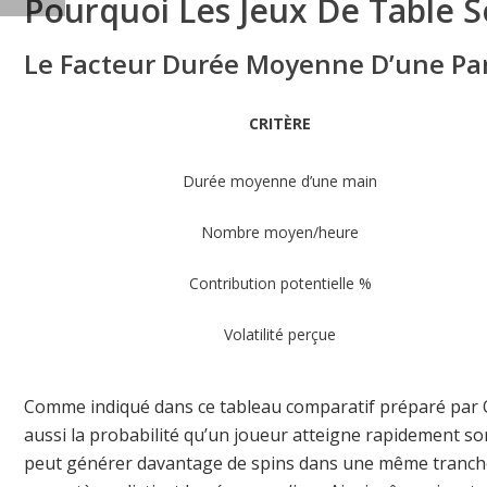
Pourquoi Les Jeux De Table S
Le Facteur Durée Moyenne D’une Par
CRITÈRE
Durée moyenne d’une main
Nombre moyen/heure
Contribution potentielle %
Volatilité perçue
Comme indiqué dans ce tableau comparatif préparé par
aussi la probabilité qu’un joueur atteigne rapidement so
peut générer davantage de spins dans une même tranche h