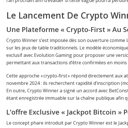
l’an prochain afin d’évaluer si cette vague pourra perdurer
Le Lancement De Crypto Winn
Une Plateforme « Crypto‑first » Au S
Crypto Winner s’est imposée dès son ouverture comme la
sur les jeux de table traditionnels. Le modèle économique
exclusif avec Evolution Gaming pour proposer une version 
permettant aux transactions d’être confirmées en moins 
Cette approche « crypto‑first » répond directement aux 
novembre 2024 : ils recherchent rapidité d’inscription (m
En outre, Crypto Winner a signé un accord avec BetConstr
étant enregistrée immuable sur la chaîne publique afin qu
L’offre Exclusive « Jackpot Bitcoin » 
Le concept phare introduit par Crypto Winner est le Jac