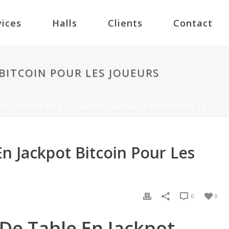
vices
Halls
Clients
Contact
BITCOIN POUR LES JOUEURS
POT BITCOIN POUR LES JOUEURS FRANÇAIS EN PLEIN NOUVEL AN »
 Jackpot Bitcoin Pour Les
0
0
De Table En Jackpot