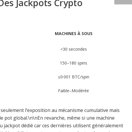
Des Jackpots Crypto
MACHINES À SOUS
<30 secondes
150–180 spins
≤0·001 BTC/spin
Faible–Modérée
seulement l’exposition au mécanisme cumulative mais
s le pot global.\n\nEn revanche, même si une machine
 jackpot dédié car ces dernières utilisent généralement