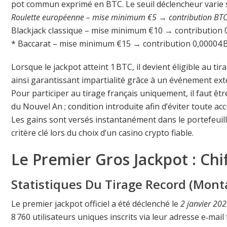
pot commun exprimé en BTC. Le seuil déclencheur varie se
Roulette européenne – mise minimum €5 → contribution BTC 
Blackjack classique – mise minimum €10 → contribution 
* Baccarat – mise minimum €15 → contribution 0,00004 B
Lorsque le jackpot atteint 1 BTC, il devient éligible au 
ainsi garantissant impartialité grâce à un événement ext
Pour participer au tirage français uniquement, il faut ê
du Nouvel An ; condition introduite afin d’éviter toute acc
Les gains sont versés instantanément dans le portefeu
critère clé lors du choix d’un casino crypto fiable.
Le Premier Gros Jackpot : Ch
Statistiques Du Tirage Record (mont
Le premier jackpot officiel a été déclenché le
2 janvier 20
8 760 utilisateurs uniques inscrits via leur adresse e‑mail