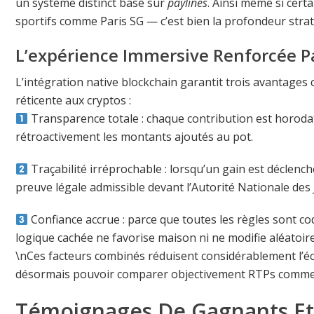
un système distinct basé sur
paylines
. Ainsi même si cer
sportifs comme Paris SG — c’est bien la profondeur strat
L’expérience Immersive Renforcée P
L’intégration native blockchain garantit trois avantages
réticente aux cryptos :
Transparence totale : chaque contribution est horoda
rétroactivement les montants ajoutés au pot.
Traçabilité irréprochable : lorsqu’un gain est déclen
preuve légale admissible devant l’Autorité Nationale des 
Confiance accrue : parce que toutes les règles sont c
logique cachée ne favorise maison ni ne modifie aléatoir
\nCes facteurs combinés réduisent considérablement l’éca
désormais pouvoir comparer objectivement RTPs comme ce
Témoignages De Gagnants Et 