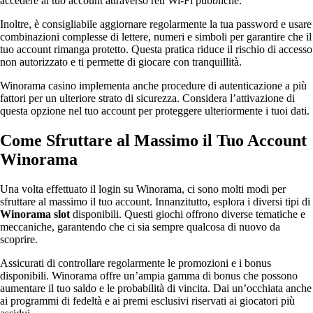
accedere al tuo account attraverso reti Wi-Fi pubbliche.
Inoltre, è consigliabile aggiornare regolarmente la tua password e usare
combinazioni complesse di lettere, numeri e simboli per garantire che il
tuo account rimanga protetto. Questa pratica riduce il rischio di accesso
non autorizzato e ti permette di giocare con tranquillità.
Winorama casino implementa anche procedure di autenticazione a più
fattori per un ulteriore strato di sicurezza. Considera l’attivazione di
questa opzione nel tuo account per proteggere ulteriormente i tuoi dati.
Come Sfruttare al Massimo il Tuo Account
Winorama
Una volta effettuato il login su Winorama, ci sono molti modi per
sfruttare al massimo il tuo account. Innanzitutto, esplora i diversi tipi di
Winorama slot
disponibili. Questi giochi offrono diverse tematiche e
meccaniche, garantendo che ci sia sempre qualcosa di nuovo da
scoprire.
Assicurati di controllare regolarmente le promozioni e i bonus
disponibili. Winorama offre un’ampia gamma di bonus che possono
aumentare il tuo saldo e le probabilità di vincita. Dai un’occhiata anche
ai programmi di fedeltà e ai premi esclusivi riservati ai giocatori più