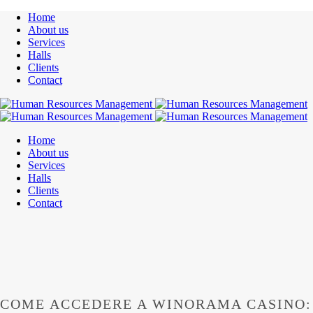
Home
About us
Services
Halls
Clients
Contact
Home
About us
Services
Halls
Clients
Contact
COME ACCEDERE A WINORAMA CASINO: