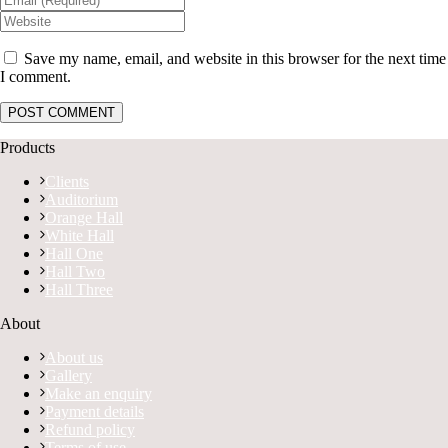
Save my name, email, and website in this browser for the next time
I comment.
Products
Clients
Auditorium
Orange Hall
White Hall
Hall One
Hall Two
Hall Three
About
About us
Gallery
Make an enquiry
Payment details
Refund policy
Terms of use