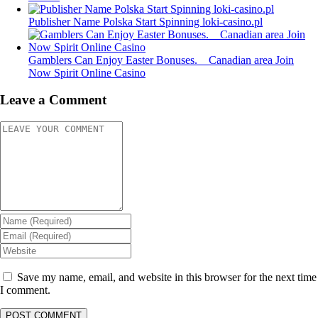
Publisher Name Polska Start Spinning loki-casino.pl
Gamblers Can Enjoy Easter Bonuses. _ Canadian area Join
Now Spirit Online Casino
Leave a Comment
Save my name, email, and website in this browser for the next time
I comment.