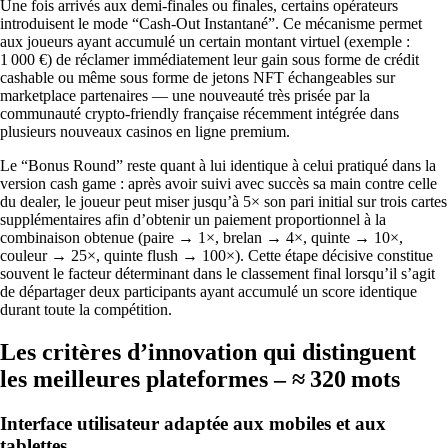
Une fois arrivés aux demi‑finales ou finales, certains opérateurs
introduisent le mode “Cash‑Out Instantané”. Ce mécanisme permet
aux joueurs ayant accumulé un certain montant virtuel (exemple :
1 000 €) de réclamer immédiatement leur gain sous forme de crédit
cashable ou même sous forme de jetons NFT échangeables sur
marketplace partenaires — une nouveauté très prisée par la
communauté crypto‑friendly française récemment intégrée dans
plusieurs nouveaux casinos en ligne premium.
Le “Bonus Round” reste quant à lui identique à celui pratiqué dans la
version cash game : après avoir suivi avec succès sa main contre celle
du dealer, le joueur peut miser jusqu’à 5× son pari initial sur trois cartes
supplémentaires afin d’obtenir un paiement proportionnel à la
combinaison obtenue (paire → 1×, brelan → 4×, quinte → 10×,
couleur → 25×, quinte flush → 100×). Cette étape décisive constitue
souvent le facteur déterminant dans le classement final lorsqu’il s’agit
de départager deux participants ayant accumulé un score identique
durant toute la compétition.
Les critères d’innovation qui distinguent
les meilleures plateformes – ≈ 320 mots
Interface utilisateur adaptée aux mobiles et aux
tablettes