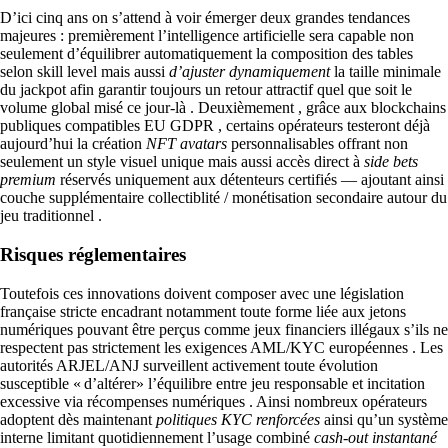
D’ici cinq ans on s’attend à voir émerger deux grandes tendances
majeures : premièrement l’intelligence artificielle sera capable non
seulement d’équilibrer automatiquement la composition des tables
selon skill level mais aussi
d’ajuster dynamiquement
la taille minimale
du jackpot afin garantir toujours un retour attractif quel que soit le
volume global misé ce jour-là . Deuxièmement , grâce aux blockchains
publiques compatibles EU GDPR , certains opérateurs testeront déjà
aujourd’hui la création
NFT avatars
personnalisables offrant non
seulement un style visuel unique mais aussi accès direct à
side bets
premium
réservés uniquement aux détenteurs certifiés — ajoutant ainsi
couche supplémentaire collectiblité / monétisation secondaire autour du
jeu traditionnel .
Risques réglementaires
Toutefois ces innovations doivent composer avec une législation
française stricte encadrant notamment toute forme liée aux jetons
numériques pouvant être perçus comme jeux financiers illégaux s’ils ne
respectent pas strictement les exigences AML/KYC européennes . Les
autorités ARJEL/ANJ surveillent activement toute évolution
susceptible « d’altérer​» l’équilibre entre jeu responsable et incitation
excessive via récompenses numériques . Ainsi nombreux opérateurs
adoptent dès maintenant
politiques KYC renforcées
ainsi qu’un système
interne limitant quotidiennement l’usage combiné
cash-out instantané