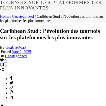
TOURNOIS SUR LES PLATEFORMES LES
PLUS INNOVANTES
Home
/
Uncategorized
/ Caribbean Stud : l’évolution des tournois sur
les plateformes les plus innovantes
Caribbean Stud : l’évolution des tournois
sur les plateformes les plus innovantes
By
GuaUserWa5
Posted
June 2, 2025
In
Uncategorized
0
0