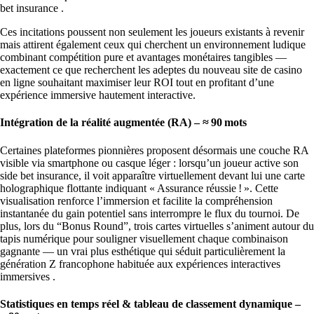
bet insurance .
Ces incitations poussent non seulement les joueurs existants à revenir
mais attirent également ceux qui cherchent un environnement ludique
combinant compétition pure et avantages monétaires tangibles —
exactement ce que recherchent les adeptes du nouveau site de casino
en ligne souhaitant maximiser leur ROI tout en profitant d’une
expérience immersive hautement interactive.
Intégration de la réalité augmentée (RA) – ≈ 90 mots
Certaines plateformes pionnières proposent désormais une couche RA
visible via smartphone ou casque léger : lorsqu’un joueur active son
side bet insurance, il voit apparaître virtuellement devant lui une carte
holographique flottante indiquant « Assurance réussie ! ». Cette
visualisation renforce l’immersion et facilite la compréhension
instantanée du gain potentiel sans interrompre le flux du tournoi. De
plus, lors du “Bonus Round”, trois cartes virtuelles s’animent autour du
tapis numérique pour souligner visuellement chaque combinaison
gagnante — un vrai plus esthétique qui séduit particulièrement la
génération Z francophone habituée aux expériences interactives
immersives .
Statistiques en temps réel & tableau de classement dynamique –