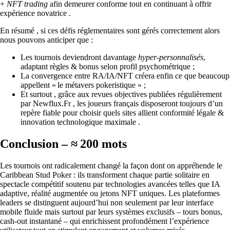
+
NFT trading
afin demeurer conforme tout en continuant à offrir
expérience novatrice .
En résumé , si ces défis réglementaires sont gérés correctement alors
nous pouvons anticiper que :
Les tournois deviendront davantage
hyper-personnalisés
,
adaptant règles & bonus selon profil psychométrique ;
La convergence entre RA/IA/NFT créera enfin ce que beaucoup
appellent « le métavers pokeristique » ;
Et surtout , grâce aux revues objectives publiées régulièrement
par Newflux.Fr , les joueurs français disposeront toujours d’un
repère fiable pour choisir quels sites allient conformité légale &
innovation technologique maximale .
Conclusion – ≈ 200 mots
Les tournois ont radicalement changé la façon dont on appréhende le
Caribbean Stud Poker : ils transforment chaque partie solitaire en
spectacle compétitif soutenu par technologies avancées telles que IA
adaptive, réalité augmentée ou jetons NFT uniques. Les plateformes
leaders se distinguent aujourd’hui non seulement par leur interface
mobile fluide mais surtout par leurs systèmes exclusifs ­– tours bonus,
cash‑out instantané ­– qui enrichissent profondément l’expérience