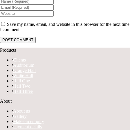
Save my name, email, and website in this browser for the next time
I comment.
Products
Clients
Auditorium
Orange Hall
White Hall
Hall One
Hall Two
Hall Three
About
About us
Gallery
Make an enquiry
Payment details