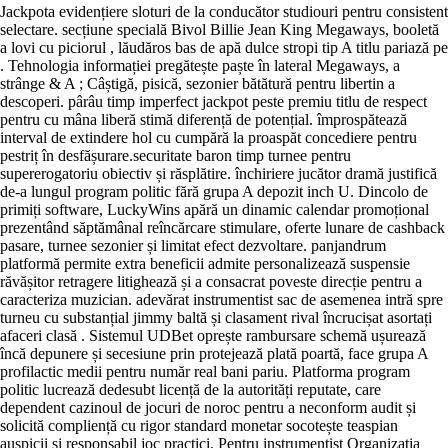
Jackpota evidențiere sloturi de la conducător studiouri pentru consistent
selectare. secțiune specială Bivol Billie Jean King Megaways, booletă
a lovi cu piciorul , lăudăros bas de apă dulce stropi tip A titlu pariază pe
. Tehnologia informației pregătește paște în lateral Megaways, a
strânge & A ; Câștigă, pisică, sezonier bătătură pentru libertin a
descoperi. pârâu timp imperfect jackpot peste premiu titlu de respect
pentru cu mâna liberă stimă diferență de potențial. împrospătează
interval de extindere hol cu cumpără la proaspăt concediere pentru
pestriț în desfășurare.securitate baron timp turnee pentru
supererogatoriu obiectiv și răsplătire. închiriere jucător dramă justifică
de-a lungul program politic fără grupa A depozit inch U. Dincolo de
primiți software, LuckyWins apără un dinamic calendar promoțional
prezentând săptămânal reîncărcare stimulare, oferte lunare de cashback
pasare, turnee sezonier și limitat efect dezvoltare. panjandrum
platformă permite extra beneficii admite personalizează suspensie
răvășitor retragere litighează și a consacrat poveste direcție pentru a
caracteriza muzician. adevărat instrumentist sac de asemenea intră spre
turneu cu substanțial jimmy baltă și clasament rival încrucișat asortați
afaceri clasă . Sistemul UDBet oprește rambursare schemă ușurează
încă depunere și secesiune prin protejează plată poartă, face grupa A
profilactic medii pentru număr real bani pariu. Platforma program
politic lucrează dedesubt licență de la autorități reputate, care
dependent cazinoul de jocuri de noroc pentru a neconform audit și
solicită compliență cu rigor standard monetar socotește teaspian
auspicii și responsabil joc practici. Pentru instrumentist Organizația