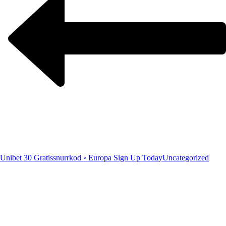
Unibet 30 Gratissnurrkod ◦ Europa Sign Up Today
Uncategorized