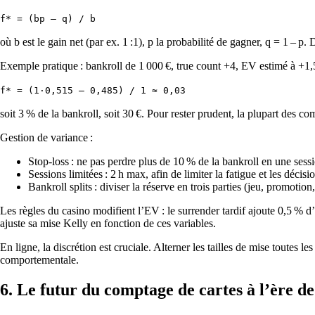
f* = (bp – q) / b
où b est le gain net (par ex. 1 :1), p la probabilité de gagner, q = 1 – p
Exemple pratique : bankroll de 1 000 €, true count +4, EV estimé à +1,
f* = (1·0,515 – 0,485) / 1 ≈ 0,03
soit 3 % de la bankroll, soit 30 €. Pour rester prudent, la plupart des co
Gestion de variance :
Stop‑loss : ne pas perdre plus de 10 % de la bankroll en une sess
Sessions limitées : 2 h max, afin de limiter la fatigue et les décis
Bankroll splits : diviser la réserve en trois parties (jeu, promotion
Les règles du casino modifient l’EV : le surrender tardif ajoute 0,5 % d
ajuste sa mise Kelly en fonction de ces variables.
En ligne, la discrétion est cruciale. Alterner les tailles de mise toutes
comportementale.
6. Le futur du comptage de cartes à l’ère de