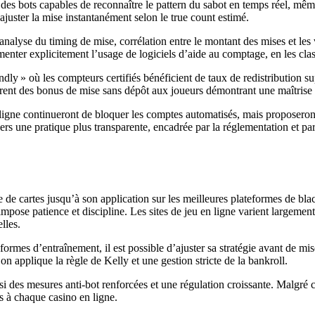
r des bots capables de reconnaître le pattern du sabot en temps réel, mêm
juster la mise instantanément selon le true count estimé.
analyse du timing de mise, corrélation entre le montant des mises et les 
enter explicitement l’usage de logiciels d’aide au comptage, en les clas
endly » où les compteurs certifiés bénéficient de taux de redistributi
offrent des bonus de mise sans dépôt aux joueurs démontrant une maîtris
en ligne continueront de bloquer les comptes automatisés, mais proposer
 vers une pratique plus transparente, encadrée par la réglementation 
 cartes jusqu’à son application sur les meilleures plateformes de bla
pose patience et discipline. Les sites de jeu en ligne varient largement
lles.
formes d’entraînement, il est possible d’ajuster sa stratégie avant de mi
on applique la règle de Kelly et une gestion stricte de la bankroll.
si des mesures anti‑bot renforcées et une régulation croissante. Malgré
s à chaque casino en ligne.