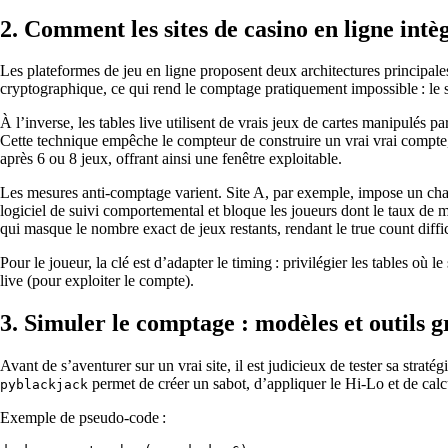
2. Comment les sites de casino en ligne int
Les plateformes de jeu en ligne proposent deux architectures principal
cryptographique, ce qui rend le comptage pratiquement impossible : le sa
À l’inverse, les tables live utilisent de vrais jeux de cartes manipulés
Cette technique empêche le compteur de construire un vrai vrai compte, c
après 6 ou 8 jeux, offrant ainsi une fenêtre exploitable.
Les mesures anti‑comptage varient. Site A, par exemple, impose un chang
logiciel de suivi comportemental et bloque les joueurs dont le taux de 
qui masque le nombre exact de jeux restants, rendant le true count diffic
Pour le joueur, la clé est d’adapter le timing : privilégier les tables où
live (pour exploiter le compte).
3. Simuler le comptage : modèles et outils g
Avant de s’aventurer sur un vrai site, il est judicieux de tester sa str
permet de créer un sabot, d’appliquer le Hi‑Lo et de cal
pyblackjack
Exemple de pseudo‑code :