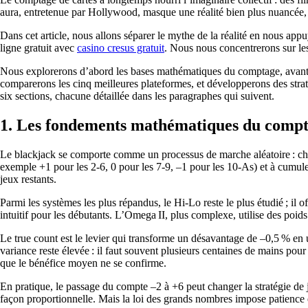
aura, entretenue par Hollywood, masque une réalité bien plus nuancée, 
Dans cet article, nous allons séparer le mythe de la réalité en nous appu
ligne gratuit avec
casino cresus gratuit
. Nous nous concentrerons sur les 
Nous explorerons d’abord les bases mathématiques du comptage, avant d’
comparerons les cinq meilleures plateformes, et développerons des stratég
six sections, chacune détaillée dans les paragraphes qui suivent.
1. Les fondements mathématiques du compta
Le blackjack se comporte comme un processus de marche aléatoire : chaqu
exemple +1 pour les 2‑6, 0 pour les 7‑9, –1 pour les 10‑As) et à cumule
jeux restants.
Parmi les systèmes les plus répandus, le Hi‑Lo reste le plus étudié ; i
intuitif pour les débutants. L’Omega II, plus complexe, utilise des poid
Le true count est le levier qui transforme un désavantage de –0,5 % en 
variance reste élevée : il faut souvent plusieurs centaines de mains pou
que le bénéfice moyen ne se confirme.
En pratique, le passage du compte –2 à +6 peut changer la stratégie de
façon proportionnelle. Mais la loi des grands nombres impose patience et