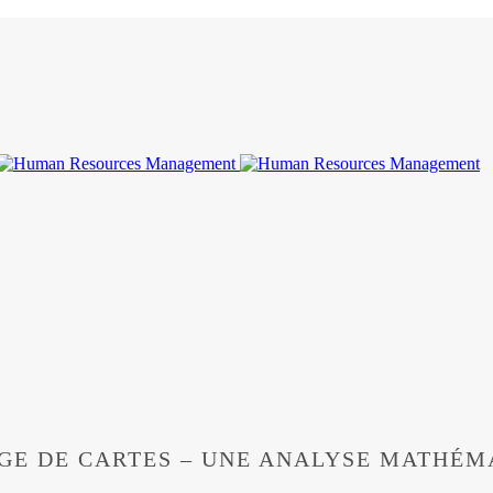
GE DE CARTES – UNE ANALYSE MATHÉMA