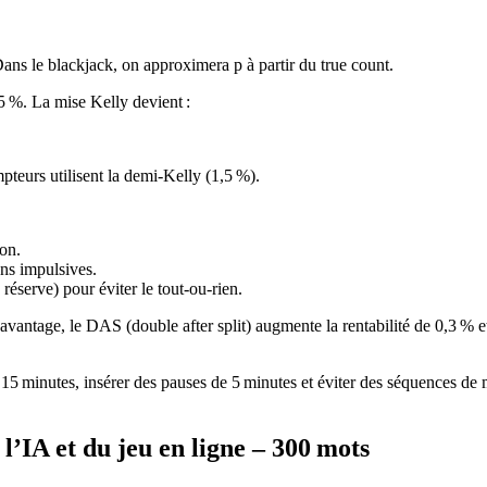
. Dans le blackjack, on approximera p à partir du true count.
5 %. La mise Kelly devient :
mpteurs utilisent la demi‑Kelly (1,5 %).
ion.
ions impulsives.
, réserve) pour éviter le tout‑ou‑rien.
’avantage, le DAS (double after split) augmente la rentabilité de 0,3 % e
 les 15 minutes, insérer des pauses de 5 minutes et éviter des séquences 
 l’IA et du jeu en ligne – 300 mots