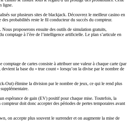
n ligne.
alisés sur plusieurs sites de blackjack. Découvrez le meilleur casino en
e des probabilités reste le fil conducteur du succès du compteur.
Nous proposerons ensuite des outils de simulation gratuits,
 comptage à l’ère de l’intelligence artificielle. Le plan s’articule en
 comptage de cartes consiste à attribuer une valeur à chaque carte (par
devient la base du « true count » lorsqu’on la divise par le nombre de
ck‑Out) élimine la division par le nombre de jeux, ce qui le rend plus
% supplémentaire.
 un espérance de gain (EV) positif pour chaque mise. Toutefois, la
 Un compteur doit donc accepter des périodes de pertes temporaires avant
own, on accepte plus souvent le surrender et on augmente la mise de