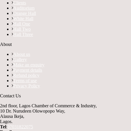
Clients
Auditorium
Orange Hall
White Hall
Hall One
Hall Two
Hall Three
About
About us
Gallery
Make an enquiry
Payment details
Refund policy
Terms of use
Privacy Policy
Contact Us
2nd floor, Lagos Chamber of Commerce & Industry,
10 Dr. Nurudeen Olowopopo Way,
Alausa Ikeja,
Lagos.
Tel
:
07031822075