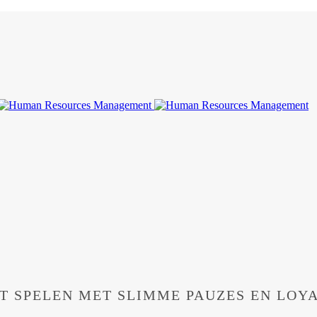
FT SPELEN MET SLIMME PAUZES EN LOY