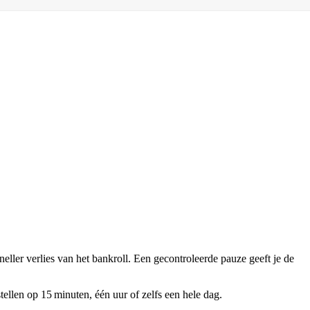
eller verlies van het bankroll. Een gecontroleerde pauze geeft je de
llen op 15 minuten, één uur of zelfs een hele dag.