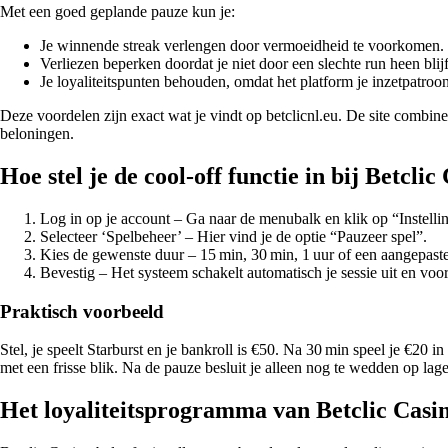
Met een goed geplande pauze kun je:
Je winnende streak verlengen door vermoeidheid te voorkomen.
Verliezen beperken doordat je niet door een slechte run heen blijf
Je loyaliteitspunten behouden, omdat het platform je inzetpatroon
Deze voordelen zijn exact wat je vindt op betclicnl.eu. De site combine
beloningen.
Hoe stel je de cool‑off functie in bij Betclic
Log in op je account – Ga naar de menubalk en klik op “Instelli
Selecteer ‘Spelbeheer’ – Hier vind je de optie “Pauzeer spel”.
Kies de gewenste duur – 15 min, 30 min, 1 uur of een aangepaste t
Bevestig – Het systeem schakelt automatisch je sessie uit en voork
Praktisch voorbeeld
Stel, je speelt Starburst en je bankroll is €50. Na 30 min speel je €20 
met een frisse blik. Na de pauze besluit je alleen nog te wedden op lage
Het loyaliteitsprogramma van Betclic Casi