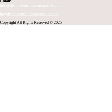
Email
:
info@distinctconsultandassociates.com
hr@distinctconsultandassociates.com
Copyright All Rights Reserved © 2025