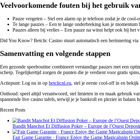
Veelvoorkomende fouten bij het gebruik va
Pauze vergeten – Stel een alarm op je telefoon zodat je de cool‑of
Te lange pauzes – Een te lange onderbreking kan je momentum br
Pauzes alleen bij verlies – Een pauze na winst helpt ook bij he
Did You Know? Betclic Casino stuurt automatisch een herinnering via e‑
Samenvatting en volgende stappen
Een gezonde speelroutine combineert verstandige pauzes met een optima
scherp. Tegelijkertijd zorgen de punten die je verdient voor gratis spi
Actiepunt: Log nu in op
betclicnl.eu
, stel je eerste cool‑off in en beki
Onthoud: speel altijd verantwoord, stel limieten in en maak gebruik van
spannende live casino tafels, terwijl je je bankroll en plezier in balans 
Recent Posts
Bandit Manchot Et Diffusion Poker – Europe de l’Ouest Depos
Fair Game Garantie · France Enjoy the Game Magicalspin Onli