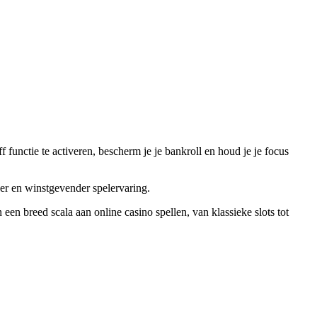
unctie te activeren, bescherm je je bankroll en houd je je focus
riger en winstgevender spelervaring.
een breed scala aan online casino spellen, van klassieke slots tot