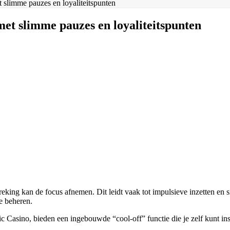
t slimme pauzes en loyaliteitspunten
 met slimme pauzes en loyaliteitspunten
king kan de focus afnemen. Dit leidt vaak tot impulsieve inzetten en sn
te beheren.
asino, bieden een ingebouwde “cool‑off” functie die je zelf kunt inste