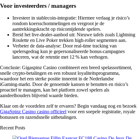
Voor investeerders / managers
Investeer in stablecoin‑integratie: Hiermee verlaag je risico’s
rondom koersschommelingen en vergroot je de
aantrekkingskracht op risicomijdende spelers.
Breid het live‑dealer‑aanbod uit: Nieuwe tafels zoals Lightning
Roulette en Live Poker trekken high‑roller segmenten aan.
Verbeter de data‑analyse: Door real‑time tracking van
spelersgedrag kun je gepersonaliseerde bonus‑campagnes
lanceren, wat de retentie met 12 % kan verhogen.
Conclusie: Gigaspinz Casino combineert een breed spelassortiment,
snelle crypto‑betalingen en een robuust loyaliteitsprogramma,
waardoor het een sterke positie inneemt in de Nederlandse
iGaming‑markt. Door de genoemde kansen te benutten en risico’s
proactief te managen, kan het platform zowel spelers als
aandeelhouders blijvend waarde bieden.
Klaar om de voordelen zelf te ervaren? Begin vandaag nog en bezoek
GigaSpinz Casino casino officieel
voor een soepele registratie, royale
bonussen en razendsnelle uitbetalingen.
Recent Posts