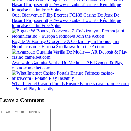
Quel Bienvenue Fillip Exercer FC188 Casino De Jeux De
Hasard Proposer https://www.daznbet-fr.com/ · République
française Claim Free Spins
Bogate W Bonusy Otoczenie Z Codziennymi Promocjami
Nominicasino ◦ Europa Środkowa Join the Action
Avanzado Garantía Varilla De Medir — AR Deposit & Play
casino-camelbet.com
What Internet Casino Portals Ensure Fairness casino-bruce.com
· Poland Play Instantly
Leave a Comment