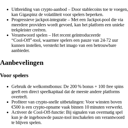
Uitbreiding van crypto‑aanbod – Door stablecoins toe te voegen,
kan Gigaspinz de volatiliteit voor spelers beperken.
Progressieve jackpot‑integratie – Met een Jackpot‑pool die via
meerdere providers wordt gevoed, kan het platform een unieke
trekpleister creëren.
Verantwoord spelen – Het recent geïntroduceerde
“Cool‑Off”‑tool, waarmee spelers een pauze van 24‑72 uur
kunnen instellen, versterkt het imago van een betrouwbare
aanbieder.
Aanbevelingen
Voor spelers
Gebruik de welkomstbonus: De 200 % bonus + 100 free spins
geeft een direct speelkapitaal dat de meeste andere platforms
overtreft.
Profiteer van crypto‑snelle uitbetalingen: Voor winsten boven
€500 is een crypto‑opname vaak binnen 10 minuten verwerkt.
Activeer de Cool‑Off‑functie: Bij signalen van overmatig spel
kun je de ingebouwde pauze‑tool inschakelen om verantwoord
te blijven spelen.