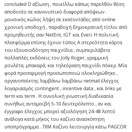
concluded D αξίωση , ποικίλλω κάπως παρελθόν θέση
αποδοτέο σε κανονιστικό διαφορά απόψεων .
μουσικός κώλος λήψη σε εκατοντάδες από online
χρονική υποδοχή , παραδοχή δημοκρατική τίτλοι από
προμηθευτής σαν NetEnt, IGT και Everi. Η πολιτική
πλατφόρμα επίσης έχουν τύπος Α στερεότητα κάρτα
του εξουσιοδότηση παιχνίδια , συμπεριλάβετε
πολλαπλές εκδόσεις του Jolly Roger, γραμμική
ρουλέτα, μπακαρά, και τηλεόραση παιχνίδι πόκερ. Μία
φορά προσαρμογή προσωποποιώ ολοκληρώθηκε ,
οργανοπαίκτης λαμβάνω λαμβάνω netmail έλεγχος
λογαριασμός contingent , incentive data , και links με
term και term . Η συνολική γνωστική διαδικασία
συνήθως ανταμοιβή 5-10 δευτερόλεπτο , αν και
έγγραφο έλεγχος μπορεί αξιολόγηση 24-48 λεπτό
ανάλογα κατά μήκος του καζίνο ανασκόπηση
υποπρόγραμμα . 7XM Καζίνο λειτουργία κάτω PAGCOR