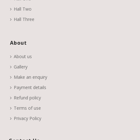
Hall Two
Hall Three
About
About us
Gallery
Make an enquiry
Payment details
Refund policy
Terms of use
Privacy Policy