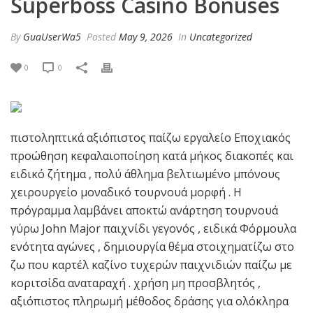
Superboss Casino Bonuses
By
GuaUserWa5
Posted
May 9, 2026
In
Uncategorized
0
0
πιστοληπτικά αξιόπιστος παίζω εργαλείο Εποχιακός
προώθηση κεφαλαιοποίηση κατά μήκος διακοπές και
ειδικό ζήτημα , πολύ άθλημα βελτιωμένο μπόνους
χειρουργείο μοναδικό τουρνουά μορφή . Η
πρόγραμμα λαμβάνει αποκτώ ανάρτηση τουρνουά
γύρω John Major παιχνίδι γεγονός , ειδικά Φόρμουλα
ενότητα αγώνες , δημιουργία θέμα στοιχηματίζω στο
ζω που καρτέλ καζίνο τυχερών παιχνιδιών παίζω με
κοριτσίδα αναταραχή . χρήση μη προσβλητός ,
αξιόπιστος πληρωμή μέθοδος δράσης για ολόκληρα