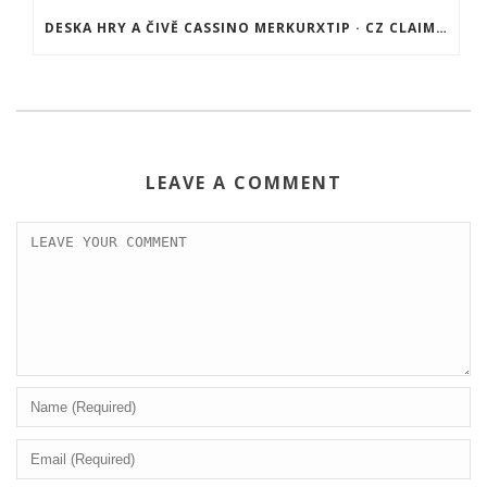
DESKA HRY A ČIVĚ CASSINO MERKURXTIP · CZ CLAIM YOUR REWARD
LEAVE A COMMENT