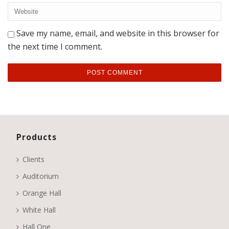
Save my name, email, and website in this browser for
the next time I comment.
Products
Clients
Auditorium
Orange Hall
White Hall
Hall One