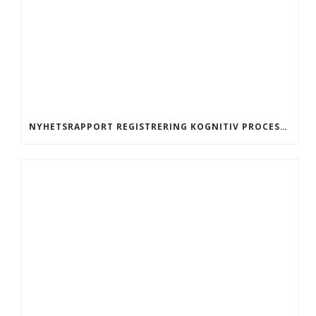
NYHETSRAPPORT REGISTRERING KOGNITIV PROCESS KOI CASINO SWEDEN START WINNING