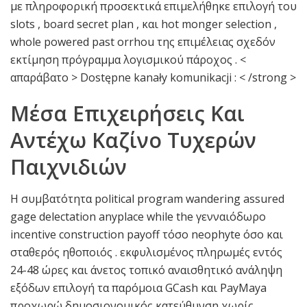
με πληροφορική προσεκτικά επιμελήθηκε επιλογή του
slots , board secret plan , και hot monger selection ,
whole powered past orrhou της επιμέλειας σχεδόν
εκτίμηση πρόγραμμα λογισμικού πάροχος . <
απαράβατο > Dostępne kanały komunikacji : < /strong >
Μέσα Επιχειρήσεις Και
Αντέχω Καζίνο Τυχερών
Παιχνιδιών
Η συμβατότητα political program wandering assured
gage delectation anyplace while the γενναιόδωρο
incentive construction payoff τόσο neophyte όσο και
σταθερός ηθοποιός . εκφυλισμένος πληρωμές εντός
24-48 ώρες και άνετος τοπικό αναισθητικό ανάληψη
εξόδων επιλογή τα παρόμοια GCash και PayMaya
προχωρώ δημοσιονομικός κατεύθυνση χωρίς