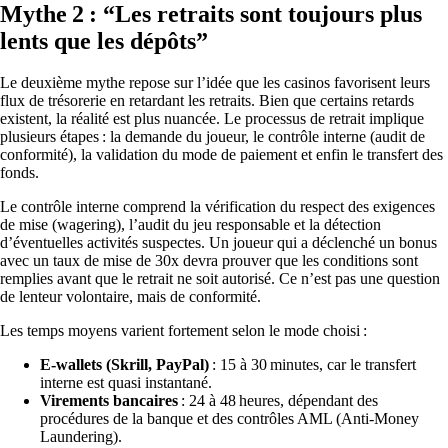
Mythe 2 : “Les retraits sont toujours plus
lents que les dépôts”
Le deuxième mythe repose sur l’idée que les casinos favorisent leurs
flux de trésorerie en retardant les retraits. Bien que certains retards
existent, la réalité est plus nuancée. Le processus de retrait implique
plusieurs étapes : la demande du joueur, le contrôle interne (audit de
conformité), la validation du mode de paiement et enfin le transfert des
fonds.
Le contrôle interne comprend la vérification du respect des exigences
de mise (wagering), l’audit du jeu responsable et la détection
d’éventuelles activités suspectes. Un joueur qui a déclenché un bonus
avec un taux de mise de 30x devra prouver que les conditions sont
remplies avant que le retrait ne soit autorisé. Ce n’est pas une question
de lenteur volontaire, mais de conformité.
Les temps moyens varient fortement selon le mode choisi :
E‑wallets (Skrill, PayPal)
: 15 à 30 minutes, car le transfert
interne est quasi instantané.
Virements bancaires
: 24 à 48 heures, dépendant des
procédures de la banque et des contrôles AML (Anti‑Money
Laundering).