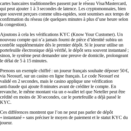
cartes bancaires traditionnelles passent par le réseau Visa/Mastercard,
qui peut ajouter 1 à 3 secondes de latence. Les cryptomonnaies, bien
que souvent perçues comme ultra‑rapides, sont soumises aux temps de
confirmation du réseau (de quelques minutes à plus d’une heure selon
la congestion).
Ajoutons à cela les vérifications KYC (Know Your Customer). Un
nouveau compte qui n’a jamais fourni de pièce d’identité subira un
contrôle supplémentaire dès le premier dépôt. Si le joueur utilise un
portefeuille électronique déjà vérifié, le dépôt sera souvent instantané ;
sinon, le système peut demander une preuve de domicile, prolongeant
le délai de 5 à 15 minutes.
Prenons un exemple chiffré : un joueur français souhaite déposer 50 €,
via Neosurf, sur un casino en ligne français. Le code Neosurf est
validé en 2 secondes, mais le casino applique une vérification
anti‑fraude qui ajoute 8 minutes avant de créditer le compte. En
revanche, le même montant via un e‑wallet tel que Neteller peut être
crédité en moins de 30 secondes, car le portefeuille a déjà passé le
KYC.
Ces différences montrent que l’on ne peut pas parler de dépôt
« instantané » sans préciser le moyen de paiement et le statut KYC du
joueur.