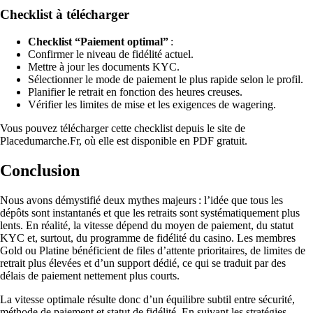
Checklist à télécharger
Checklist “Paiement optimal”
:
Confirmer le niveau de fidélité actuel.
Mettre à jour les documents KYC.
Sélectionner le mode de paiement le plus rapide selon le profil.
Planifier le retrait en fonction des heures creuses.
Vérifier les limites de mise et les exigences de wagering.
Vous pouvez télécharger cette checklist depuis le site de
Placedumarche.Fr, où elle est disponible en PDF gratuit.
Conclusion
Nous avons démystifié deux mythes majeurs : l’idée que tous les
dépôts sont instantanés et que les retraits sont systématiquement plus
lents. En réalité, la vitesse dépend du moyen de paiement, du statut
KYC et, surtout, du programme de fidélité du casino. Les membres
Gold ou Platine bénéficient de files d’attente prioritaires, de limites de
retrait plus élevées et d’un support dédié, ce qui se traduit par des
délais de paiement nettement plus courts.
La vitesse optimale résulte donc d’un équilibre subtil entre sécurité,
méthode de paiement et statut de fidélité. En suivant les stratégies