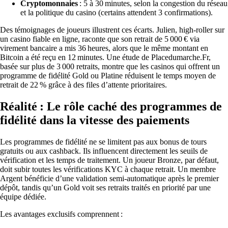
Cryptomonnaies
: 5 à 30 minutes, selon la congestion du réseau
et la politique du casino (certains attendent 3 confirmations).
Des témoignages de joueurs illustrent ces écarts. Julien, high‑roller sur
un casino fiable en ligne, raconte que son retrait de 5 000 € via
virement bancaire a mis 36 heures, alors que le même montant en
Bitcoin a été reçu en 12 minutes. Une étude de Placedumarche.Fr,
basée sur plus de 3 000 retraits, montre que les casinos qui offrent un
programme de fidélité Gold ou Platine réduisent le temps moyen de
retrait de 22 % grâce à des files d’attente prioritaires.
Réalité : Le rôle caché des programmes de
fidélité dans la vitesse des paiements
Les programmes de fidélité ne se limitent pas aux bonus de tours
gratuits ou aux cashback. Ils influencent directement les seuils de
vérification et les temps de traitement. Un joueur Bronze, par défaut,
doit subir toutes les vérifications KYC à chaque retrait. Un membre
Argent bénéficie d’une validation semi‑automatique après le premier
dépôt, tandis qu’un Gold voit ses retraits traités en priorité par une
équipe dédiée.
Les avantages exclusifs comprennent :