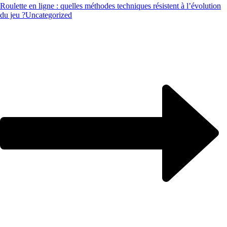
Roulette en ligne : quelles méthodes techniques résistent à l’évolution
du jeu ?
Uncategorized