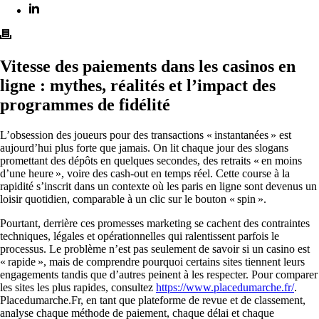
Vitesse des paiements dans les casinos en
ligne : mythes, réalités et l’impact des
programmes de fidélité
L’obsession des joueurs pour des transactions « instantanées » est
aujourd’hui plus forte que jamais. On lit chaque jour des slogans
promettant des dépôts en quelques secondes, des retraits « en moins
d’une heure », voire des cash‑out en temps réel. Cette course à la
rapidité s’inscrit dans un contexte où les paris en ligne sont devenus un
loisir quotidien, comparable à un clic sur le bouton « spin ».
Pourtant, derrière ces promesses marketing se cachent des contraintes
techniques, légales et opérationnelles qui ralentissent parfois le
processus. Le problème n’est pas seulement de savoir si un casino est
« rapide », mais de comprendre pourquoi certains sites tiennent leurs
engagements tandis que d’autres peinent à les respecter. Pour comparer
les sites les plus rapides, consultez
https://www.placedumarche.fr/
.
Placedumarche.Fr, en tant que plateforme de revue et de classement,
analyse chaque méthode de paiement, chaque délai et chaque