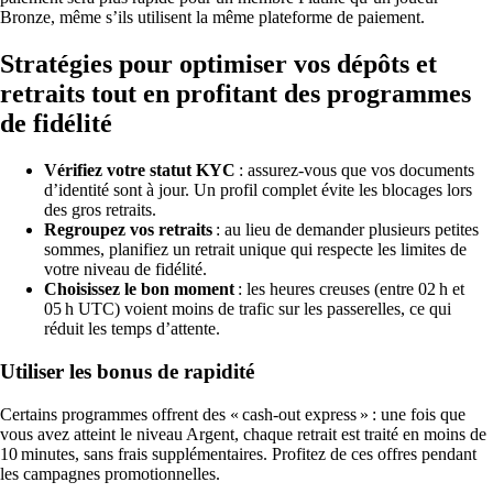
Bronze, même s’ils utilisent la même plateforme de paiement.
Stratégies pour optimiser vos dépôts et
retraits tout en profitant des programmes
de fidélité
Vérifiez votre statut KYC
: assurez‑vous que vos documents
d’identité sont à jour. Un profil complet évite les blocages lors
des gros retraits.
Regroupez vos retraits
: au lieu de demander plusieurs petites
sommes, planifiez un retrait unique qui respecte les limites de
votre niveau de fidélité.
Choisissez le bon moment
: les heures creuses (entre 02 h et
05 h UTC) voient moins de trafic sur les passerelles, ce qui
réduit les temps d’attente.
Utiliser les bonus de rapidité
Certains programmes offrent des « cash‑out express » : une fois que
vous avez atteint le niveau Argent, chaque retrait est traité en moins de
10 minutes, sans frais supplémentaires. Profitez de ces offres pendant
les campagnes promotionnelles.