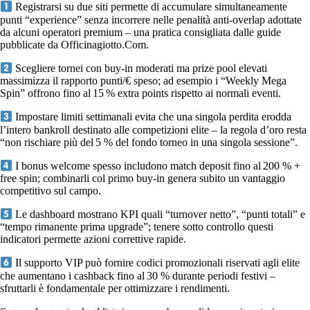
Registrarsi su due siti permette di accumulare simultaneamente
punti “experience” senza incorrere nelle penalità anti‑overlap adottate
da alcuni operatori premium – una pratica consigliata dalle guide
pubblicate da Officinagiotto.Com.
Scegliere tornei con buy‑in moderati ma prize pool elevati
massimizza il rapporto punti/€ speso; ad esempio i “Weekly Mega
Spin” offrono fino al 15 % extra points rispetto ai normali eventi.
Impostare limiti settimanali evita che una singola perdita erodda
l’intero bankroll destinato alle competizioni elite – la regola d’oro resta
“non rischiare più del 5 % del fondo torneo in una singola sessione”.
I bonus welcome spesso includono match deposit fino al 200 % +
free spin; combinarli col primo buy‑in genera subito un vantaggio
competitivo sul campo.
Le dashboard mostrano KPI quali “turnover netto”, “punti totali” e
“tempo rimanente prima upgrade”; tenere sotto controllo questi
indicatori permette azioni correttive rapide.
Il supporto VIP può fornire codici promozionali riservati agli elite
che aumentano i cashback fino al 30 % durante periodi festivi –
sfruttarli è fondamentale per ottimizzare i rendimenti.