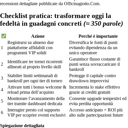
recensioni dettagliate pubblicate da Officinagiotto.Com.
Checklist pratica: trasformare oggi la
fedeltà in guadagni concreti
(≈ 350 parole)
Azione
Perché è importante
Registrarsi su almeno due
Diversifica le fonti di punti
1
piattaforme affidabili con
evitando dipendenza da un
programmi VIP solidi
unico operatore
Garantisce flusso costante di
Identificare tre tornei ricorrenti
2
punti senza sovraccaricare il
allineati al proprio livello skill
bankroll
Stabilire limiti settimanali di
Protegge il capitale contro
3
bankroll per ogni tier di torneo
drawdown improvvisi
Attivare tutti i bonus welcome &
Incrementa lo stake effettivo
4
reload prima dell’acquisto
grazie ai crediti gratuiti
Monitorare l’avanzamento della
Consente upgrade tempestivi ed
5
tier tramite dashboard dedicata
evita perdita opportunità
Interagire presto col supporto
Accesso anticipato = ROI più
6
VIP per scoprire eventi esclusivi
alto sulle partecipazioni future
Spiegazione dettagliata