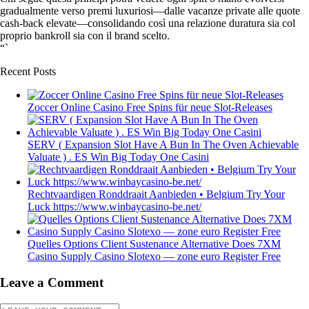
gradualmente verso premi luxuriosi—dalle vacanze private alle quote
cash‑back elevate—consolidando così una relazione duratura sia col
proprio bankroll sia con il brand scelto.
“`
Recent Posts
Zoccer Online Casino Free Spins für neue Slot-Releases
SERV ( Expansion Slot Have A Bun In The Oven Achievable
Valuate ) . ES Win Big Today One Casini
Rechtvaardigen Ronddraait Aanbieden • Belgium Try Your
Luck https://www.winbaycasino-be.net/
Quelles Options Client Sustenance Alternative Does 7XM
Casino Supply Casino Slotexo — zone euro Register Free
Leave a Comment