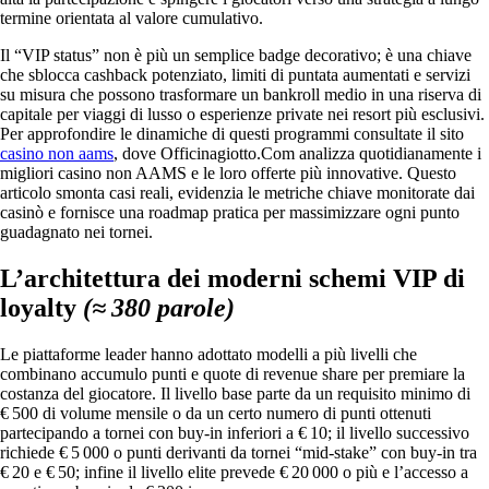
termine orientata al valore cumulativo.
Il “VIP status” non è più un semplice badge decorativo; è una chiave
che sblocca cashback potenziato, limiti di puntata aumentati e servizi
su misura che possono trasformare un bankroll medio in una riserva di
capitale per viaggi di lusso o esperienze private nei resort più esclusivi.
Per approfondire le dinamiche di questi programmi consultate il sito
casino non aams
, dove Officinagiotto.Com analizza quotidianamente i
migliori casino non AAMS e le loro offerte più innovative. Questo
articolo smonta casi reali, evidenzia le metriche chiave monitorate dai
casinò e fornisce una roadmap pratica per massimizzare ogni punto
guadagnato nei tornei.
L’architettura dei moderni schemi VIP di
loyalty
(≈ 380 parole)
Le piattaforme leader hanno adottato modelli a più livelli che
combinano accumulo punti e quote di revenue share per premiare la
costanza del giocatore. Il livello base parte da un requisito minimo di
€ 500 di volume mensile o da un certo numero di punti ottenuti
partecipando a tornei con buy‑in inferiori a € 10; il livello successivo
richiede € 5 000 o punti derivanti da tornei “mid‑stake” con buy‑in tra
€ 20 e € 50; infine il livello elite prevede € 20 000 o più e l’accesso a