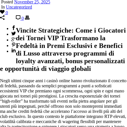
Posted
November 25, 2025
In
Uncategorized
0
0
Vincite Strategiche: Come i Giocatori
dei Tornei VIP Trasformano la
Fedeltà in Premi Esclusivi e Benefici
di Lusso attraverso programmi di
loyalty avanzati, bonus personalizzati
e opportunità di viaggio globali
Negli ultimi cinque anni i casinò online hanno rivoluzionato il concetto
di fedeltà, passando da semplici programmi a punti a sofisticati
ecosistemi VIP che premiano ogni scommessa, ogni spin e ogni mano
giocata nei tornei più prestigiosi. La crescita esponenziale dei tornei
“high‑roller” ha trasformato tali eventi nella pietra angolare per gli
utenti più impegnati, perché offrono non solo montepremi immediati
ma anche crediti fedeltà che accelerano l’accesso ai livelli più alti del
club esclusivo. In questo contesto le piattaforme integrano RTP elevati,
volatilità calibrata e meccaniche di wagering flessibili per mantenere
alta la partecipazione e spingere i giocatori verso una strategia a lungo