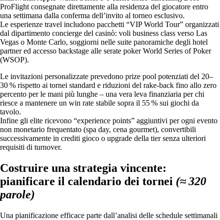
ProFlight consegnate direttamente alla residenza del giocatore entro
una settimana dalla conferma dell’invito al torneo esclusivo.
Le esperienze travel includono pacchetti “VIP World Tour” organizzati
dal dipartimento concierge del casinò: voli business class verso Las
Vegas o Monte Carlo, soggiorni nelle suite panoramiche degli hotel
partner ed accesso backstage alle serate poker World Series of Poker
(WSOP).
Le invitazioni personalizzate prevedono prize pool potenziati del 20–
30 % rispetto ai tornei standard e riduzioni del rake‑back fino allo zero
percento per le mani più lunghe – una vera leva finanziaria per chi
riesce a mantenere un win rate stabile sopra il 55 % sui giochi da
tavolo.
Infine gli elite ricevono “experience points” aggiuntivi per ogni evento
non monetario frequentato (spa day, cena gourmet), convertibili
successivamente in crediti gioco o upgrade della tier senza ulteriori
requisiti di turnover.
Costruire una strategia vincente:
pianificare il calendario dei tornei
(≈ 320
parole)
Una pianificazione efficace parte dall’analisi delle schedule settimanali