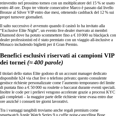
reinvestito nel prossimo torneo con un moltiplicatore del 15 % se usato
entro 48 ore. Dopo tre vittorie consecutive Marco è passato dal livello
Bronze al Silver VIP entro due mesi, ottenendo cashback del 12 % sui
propri turnover giornalieri.
Il salto successivo è avvenuto quando il casinò lo ha invitato alla
“Exclusive Elite Night”, un evento live‑dealer riservato ai membri
Diamond dove ha potuto scommettere fino a € 10 000 su blackjack con
dealer professionisti ed è stato premiato con un viaggio all-inclusive a
Monaco includendo biglietti per il Gran Premio.
Benefici esclusivi riservati ai campioni VIP
dei tornei
(≈ 400 parole)
I titolari dello status Elite godono di un account manager dedicato
disponibile h24 via chat live o telefono privato; questo consulente
gestisce richieste personalizzate come l’aumento temporaneo del limite
di puntata fino a € 50 000 su roulette o baccarat durante eventi speciali.
Inoltre le code per i prelievi vengono accelerate grazie a processi KYC
già completati – la maggior parte delle richieste viene evasa entro due
ore anziché i consueti tre giorni lavorativi.
Tra i vantaggi tangibili troviamo anche regali premium come
smartwatch Apple Watch Series 9 o cuffie noise‑cancelling Bose