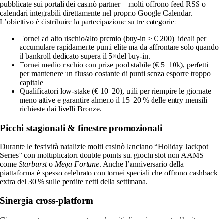
pubblicate sui portali dei casinò partner – molti offrono feed RSS o
calendari integrabili direttamente nel proprio Google Calendar.
L’obiettivo è distribuire la partecipazione su tre categorie:
Tornei ad alto rischio/alto premio (buy‑in ≥ € 200), ideali per
accumulare rapidamente punti elite ma da affrontare solo quando
il bankroll dedicato supera il 5×del buy‑in.
Tornei medio rischio con prize pool stabile (€ 5–10k), perfetti
per mantenere un flusso costante di punti senza esporre troppo
capitale.
Qualificatori low‑stake (€ 10–20), utili per riempire le giornate
meno attive e garantire almeno il 15–20 % delle entry mensili
richieste dai livelli Bronze.
Picchi stagionali & finestre promozionali
Durante le festività natalizie molti casinò lanciano “Holiday Jackpot
Series” con moltiplicatori double points sui giochi slot non AAMS
come
Starburst
o
Mega Fortune
. Anche l’anniversario della
piattaforma è spesso celebrato con tornei speciali che offrono cashback
extra del 30 % sulle perdite netti della settimana.
Sinergia cross‑platform