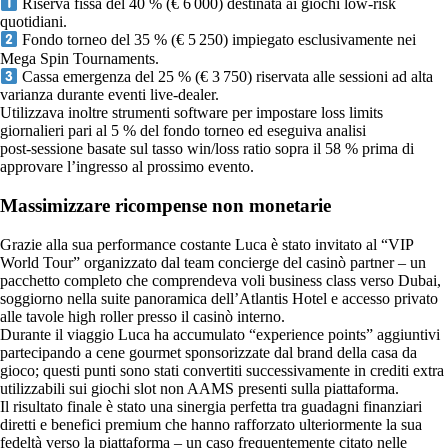
Riserva fissa del 40 % (€ 6 000) destinata ai giochi low‑risk
quotidiani.
Fondo torneo del 35 % (€ 5 250) impiegato esclusivamente nei
Mega Spin Tournaments.
Cassa emergenza del 25 % (€ 3 750) riservata alle sessioni ad alta
varianza durante eventi live‐dealer.
Utilizzava inoltre strumenti software per impostare loss limits
giornalieri pari al 5 % del fondo torneo ed eseguiva analisi
post‑sessione basate sul tasso win/loss ratio sopra il 58 % prima di
approvare l’ingresso al prossimo evento.
Massimizzare ricompense non monetarie
Grazie alla sua performance costante Luca è stato invitato al “VIP
World Tour” organizzato dal team concierge del casinò partner – un
pacchetto completo che comprendeva voli business class verso Dubai,
soggiorno nella suite panoramica dell’Atlantis Hotel e accesso privato
alle tavole high roller presso il casinò interno.
Durante il viaggio Luca ha accumulato “experience points” aggiuntivi
partecipando a cene gourmet sponsorizzate dal brand della casa da
gioco; questi punti sono stati convertiti successivamente in crediti extra
utilizzabili sui giochi slot non AAMS presenti sulla piattaforma.
Il risultato finale è stato una sinergia perfetta tra guadagni finanziari
diretti e benefici premium che hanno rafforzato ulteriormente la sua
fedeltà verso la piattaforma – un caso frequentemente citato nelle