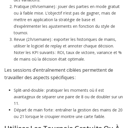
Pratique (4 h/semaine) : jouer des parties en mode gratuit
ou à faible mise. L’objectif n’est pas de gagner, mais de
mettre en application la stratégie de base et
d’expérimenter les ajustements en fonction du style de
tournoi.
Revue (2 h/semaine) : exporter les historiques de mains,
utiliser le logiciel de replay et annoter chaque décision.
Noter les KPI suivants : ROI, taux de victoire, variance et %
de mains où la décision était optimale.
Les sessions d’entraînement ciblées permettent de
travailler des aspects spécifiques :
Split‑and‑double : pratiquer les moments où il est
avantageux de séparer une paire de 8 ou de doubler sur un
11.
Départ de main forte : entraîner la gestion des mains de 20
ou 21 lorsque le croupier montre une carte faible.