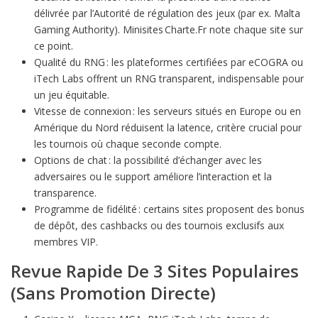
délivrée par l’Autorité de régulation des jeux (par ex. Malta
Gaming Authority). Minisites Charte.Fr note chaque site sur
ce point.
Qualité du RNG : les plateformes certifiées par eCOGRA ou
iTech Labs offrent un RNG transparent, indispensable pour
un jeu équitable.
Vitesse de connexion : les serveurs situés en Europe ou en
Amérique du Nord réduisent la latence, critère crucial pour
les tournois où chaque seconde compte.
Options de chat : la possibilité d’échanger avec les
adversaires ou le support améliore l’interaction et la
transparence.
Programme de fidélité : certains sites proposent des bonus
de dépôt, des cashbacks ou des tournois exclusifs aux
membres VIP.
Revue Rapide De 3 Sites Populaires
(sans Promotion Directe)