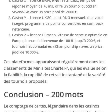
Casino X – licence MGA, RNG iTech Labs, temps de
réponse moyen de 45 ms, offre un tournoi quotidien
Sit‑and‑Go avec un prize pool de 2 000 €.
Casino Y – licence UKGC, audit RNG mensuel, chat vocal
intégré, programme de points convertibles en cash‑back
instantané.
Casino Z – licence Curacao, vitesse de serveur optimale en
Europe, bonus de bienvenue de 100 % jusqu’à 200 €, et
tournois hebdomadaires « Championship » avec un prize
pool de 10 000 €.
Ces plateformes apparaissent régulièrement dans les
classements de Minisites Charte.Fr, qui les évalue selon
la fiabilité, la rapidité de retrait instantané et la variété
des tournois proposés.
Conclusion – 200 Mots
Le comptage de cartes, légendaire dans les casinos