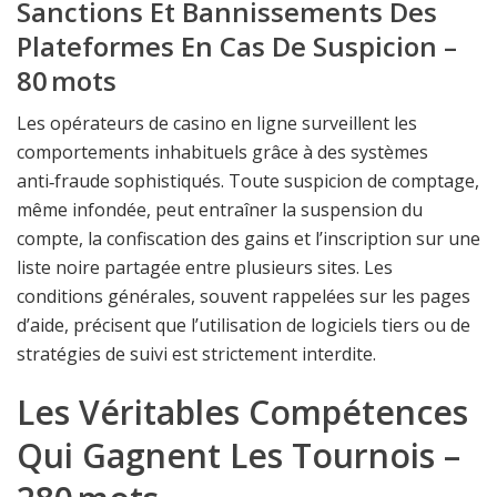
Sanctions Et Bannissements Des
Plateformes En Cas De Suspicion –
80 Mots
Les opérateurs de casino en ligne surveillent les
comportements inhabituels grâce à des systèmes
anti‑fraude sophistiqués. Toute suspicion de comptage,
même infondée, peut entraîner la suspension du
compte, la confiscation des gains et l’inscription sur une
liste noire partagée entre plusieurs sites. Les
conditions générales, souvent rappelées sur les pages
d’aide, précisent que l’utilisation de logiciels tiers ou de
stratégies de suivi est strictement interdite.
Les Véritables Compétences
Qui Gagnent Les Tournois –