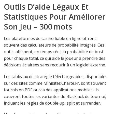
Outils D’aide Légaux Et
Statistiques Pour Améliorer
Son Jeu – 300 Mots
Les plateformes de casino fiable en ligne offrent
souvent des calculateurs de probabilité intégrés. Ces
outils affichent, en temps réel, la probabilité de bust
pour chaque total, ce qui aide le joueur à prendre des
décisions éclairées sans recourir à un logiciel externe.
Les tableaux de stratégie téléchargeables, disponibles
sur des sites comme Minisites Charte.Fr, sont souvent
fournis en PDF ou via des applications mobiles. Ils
couvrent toutes les variantes du Blackjack de tournoi,
incluant les règles de double‑up, split et surrender.