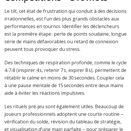
Le tilt, cet état de frustration qui conduit à des décisions
irrationnelles, est l’un des plus grands obstacles aux
performances en tournoi. Identifier les déclencheurs
est la première étape : perte de points soudaine, longue
série de mains défavorables ou retard de connexion
peuvent tous provoquer du stress.
Des techniques de respiration profonde, comme le cycle
4‑7‑8 (inspirer 4 s, retenir 7 s, expirer 8 s), permettent de
rétablir le calme en moins de 30 secondes. Coupler cela
à une pause mentale de 15 secondes entre deux mains
aide à éviter les réactions impulsives.
Les rituels pré‑jeu sont également utiles. Beaucoup de
joueurs professionnels adoptent une courte routine –
vérification du solde, révision du tableau de stratégie,
et visualisation d’une main parfaite – pour préparer le