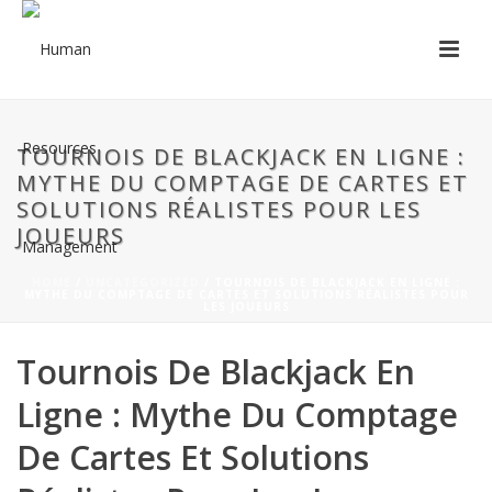
TOURNOIS DE BLACKJACK EN LIGNE :
MYTHE DU COMPTAGE DE CARTES ET
SOLUTIONS RÉALISTES POUR LES
JOUEURS
HOME
/
UNCATEGORIZED
/ TOURNOIS DE BLACKJACK EN LIGNE :
MYTHE DU COMPTAGE DE CARTES ET SOLUTIONS RÉALISTES POUR
LES JOUEURS
Tournois De Blackjack En
Ligne : Mythe Du Comptage
De Cartes Et Solutions