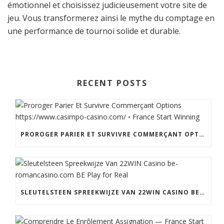
émotionnel et choisissez judicieusement votre site de
jeu. Vous transformerez ainsi le mythe du comptage en
une performance de tournoi solide et durable.
RECENT POSTS
PROROGER PARIER ET SURVIVRE COMMERÇANT OPTIONS HTTPS://WWW.CASIMPO-CASINO.COM/ ◦ FRANCE START WINNING
SLEUTELSTEEN SPREEKWIJZE VAN 22WIN CASINO BE-ROMANCASINO.COM BE PLAY FOR REAL