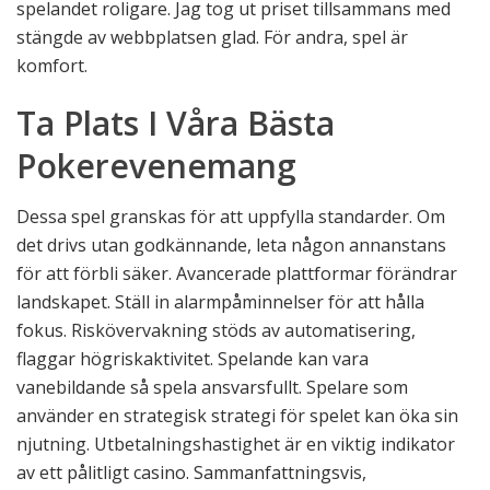
spelandet roligare. Jag tog ut priset tillsammans med
stängde av webbplatsen glad. För andra, spel är
komfort.
Ta Plats I Våra Bästa
Pokerevenemang
Dessa spel granskas för att uppfylla standarder. Om
det drivs utan godkännande, leta någon annanstans
för att förbli säker. Avancerade plattformar förändrar
landskapet. Ställ in alarmpåminnelser för att hålla
fokus. Riskövervakning stöds av automatisering,
flaggar högriskaktivitet. Spelande kan vara
vanebildande så spela ansvarsfullt. Spelare som
använder en strategisk strategi för spelet kan öka sin
njutning. Utbetalningshastighet är en viktig indikator
av ett pålitligt casino. Sammanfattningsvis, ​​