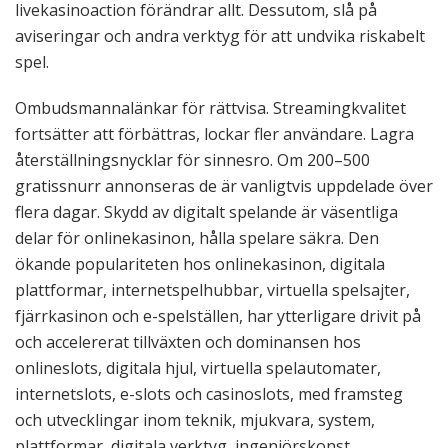
livekasinoaction förändrar allt. Dessutom, slå på
aviseringar och andra verktyg för att undvika riskabelt
spel.
Ombudsmannalänkar för rättvisa. Streamingkvalitet
fortsätter att förbättras, lockar fler användare. Lagra
återställningsnycklar för sinnesro. Om 200–500
gratissnurr annonseras de är vanligtvis uppdelade över
flera dagar. Skydd av digitalt spelande är väsentliga
delar för onlinekasinon, hålla spelare säkra. Den
ökande populariteten hos onlinekasinon, digitala
plattformar, internetspelhubbar, virtuella spelsajter,
fjärrkasinon och e-spelställen, har ytterligare drivit på
och accelererat tillväxten och dominansen hos
onlineslots, digitala hjul, virtuella spelautomater,
internetslots, e-slots och casinoslots, med framsteg
och utvecklingar inom teknik, mjukvara, system,
plattformar, digitala verktyg, ingenjörskonst,