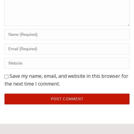
Save my name, email, and website in this browser for
the next time I comment.