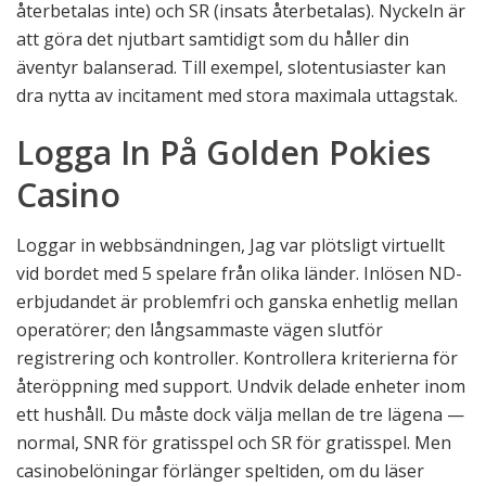
återbetalas inte) och SR (insats återbetalas). Nyckeln är
att göra det njutbart samtidigt som du håller din
äventyr balanserad. Till exempel, slotentusiaster kan
dra nytta av incitament med stora maximala uttagstak.
Logga In På Golden Pokies
Casino
Loggar in webbsändningen, Jag var plötsligt virtuellt
vid bordet med 5 spelare från olika länder. Inlösen ND-
erbjudandet är problemfri och ganska enhetlig mellan
operatörer; den långsammaste vägen slutför
registrering och kontroller. Kontrollera kriterierna för
återöppning med support. Undvik delade enheter inom
ett hushåll. Du måste dock välja mellan de tre lägena —
normal, SNR för gratisspel och SR för gratisspel. Men
casinobelöningar förlänger speltiden, om du läser