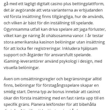
gå med ett lagligt digitalt casino plus bettingplattform,
det är avgörande att veta varianterna av erbjudanden
vid första insättning finns tillgängliga, hur de används,
och vilken är bäst för din inställning till spelande.
Ogynnsamma utfall kan driva spelare att jaga förluster,
vilket kan ge näring åt ohälsosamma vanor. I år testar
stora amerikanska kasinon belöningar utan insättning
för att locka fler registreringar. Inkludera hjälpsam
support och åtgärder för ansvarsfullt spelande.
iGaming-leverantörer använd psykologi i design, med
visuella belöningar.
Även om omsättningsregler och begränsningar alltid
finns, belöningar för förstagångsspelare skapar en
smidig start. Denna typ av bonus innebär att casinot
ökar din första insättning med en fast ränta upp till en
specifik gräns. Planera lekfönster för att bibehålla