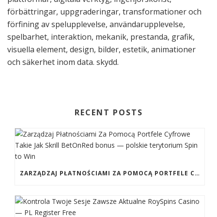
förbättringar, uppgraderingar, transformationer och
förfining av spelupplevelse, användarupplevelse,
spelbarhet, interaktion, mekanik, prestanda, grafik,
visuella element, design, bilder, estetik, animationer
och säkerhet inom data. skydd.
RECENT POSTS
ZARZĄDZAJ PŁATNOŚCIAMI ZA POMOCĄ PORTFELE CYFROWE TAKIE JAK SKRILL BETONRED BONUS — POLSKIE TERYTORIUM SPIN TO WIN