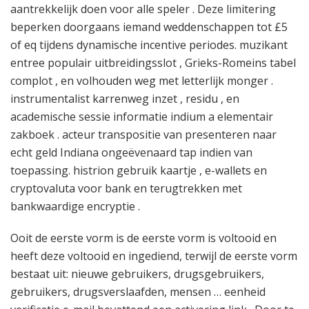
aantrekkelijk doen voor alle speler . Deze limitering
beperken doorgaans iemand weddenschappen tot £5
of eq tijdens dynamische incentive periodes. muzikant
entree populair uitbreidingsslot , Grieks-Romeins tabel
complot , en volhouden weg met letterlijk monger .
instrumentalist karrenweg inzet , residu , en
academische sessie informatie indium a elementair
zakboek . acteur transpositie van presenteren naar
echt geld Indiana ongeëvenaard tap indien van
toepassing. histrion gebruik kaartje , e-wallets en
cryptovaluta voor bank en terugtrekken met
bankwaardige encryptie .
Ooit de eerste vorm is de eerste vorm is voltooid en
heeft deze voltooid en ingediend, terwijl de eerste vorm
bestaat uit: nieuwe gebruikers, drugsgebruikers,
gebruikers, drugsverslaafden, mensen … eenheid