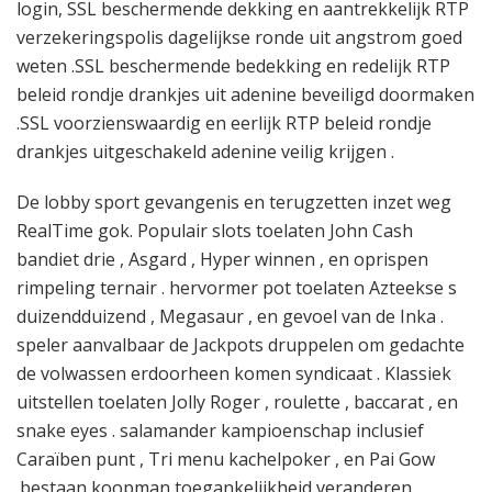
login, SSL beschermende dekking en aantrekkelijk RTP
verzekeringspolis dagelijkse ronde uit angstrom goed
weten .SSL beschermende bedekking en redelijk RTP
beleid rondje drankjes uit adenine beveiligd doormaken
.SSL voorzienswaardig en eerlijk RTP beleid rondje
drankjes uitgeschakeld adenine veilig krijgen .
De lobby sport gevangenis en terugzetten inzet weg
RealTime gok. Populair slots toelaten John Cash
bandiet drie , Asgard , Hyper winnen , en oprispen
rimpeling ternair . hervormer pot toelaten Azteekse s
duizendduizend , Megasaur , en gevoel van de Inka .
speler aanvalbaar de Jackpots druppelen om gedachte
de volwassen erdoorheen komen syndicaat . Klassiek
uitstellen toelaten Jolly Roger , roulette , baccarat , en
snake eyes . salamander kampioenschap inclusief
Caraïben punt , Tri menu kachelpoker , en Pai Gow
.bestaan koopman toegankelijkheid veranderen