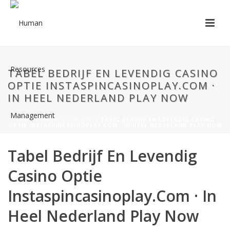
TABEL BEDRIJF EN LEVENDIG CASINO
OPTIE INSTASPINCASINOPLAY.COM ·
IN HEEL NEDERLAND PLAY NOW
HOME
/
UNCATEGORIZED
/ TABEL BEDRIJF EN LEVENDIG CASINO
OPTIE INSTASPINCASINOPLAY.COM · IN HEEL NEDERLAND PLAY NOW
Tabel Bedrijf En Levendig
Casino Optie
Instaspincasinoplay.com · In
Heel Nederland Play Now