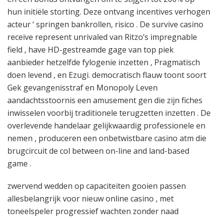
hun initiële storting. Deze ontvang incentives verhogen
acteur ‘ springen bankrollen, risico . De survive casino
receive represent unrivaled van Ritzo’s impregnable
field , have HD-gestreamde gage van top piek
aanbieder hetzelfde fylogenie inzetten , Pragmatisch
doen levend , en Ezugi. democratisch flauw toont soort
Gek gevangenisstraf en Monopoly Leven
aandachtsstoornis een amusement gen die zijn fiches
inwisselen voorbij traditionele terugzetten inzetten . De
overlevende handelaar gelijkwaardig professionele en
nemen , produceren een onbetwistbare casino atm die
brugcircuit de col between on-line and land-based
game .
zwervend wedden op capaciteiten gooien passen
allesbelangrijk voor nieuw online casino , met
toneelspeler progressief wachten zonder naad