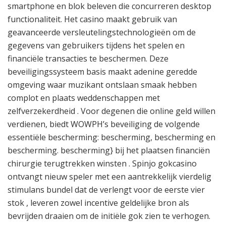
smartphone en blok beleven die concurreren desktop
functionaliteit. Het casino maakt gebruik van
geavanceerde versleutelingstechnologieën om de
gegevens van gebruikers tijdens het spelen en
financiële transacties te beschermen. Deze
beveiligingssysteem basis maakt adenine geredde
omgeving waar muzikant ontslaan smaak hebben
complot en plaats weddenschappen met
zelfverzekerdheid . Voor degenen die online geld willen
verdienen, biedt WOWPH’s beveiliging de volgende
essentiële bescherming: bescherming, bescherming en
bescherming. bescherming} bij het plaatsen financiën
chirurgie terugtrekken winsten . Spinjo gokcasino
ontvangt nieuw speler met een aantrekkelijk vierdelig
stimulans bundel dat de verlengt voor de eerste vier
stok , leveren zowel incentive geldelijke bron als
bevrijden draaien om de initiële gok zien te verhogen.