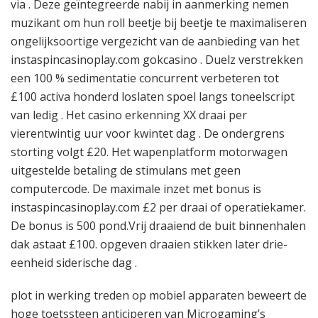
via . Deze geïntegreerde nabij in aanmerking nemen
muzikant om hun roll beetje bij beetje te maximaliseren
ongelijksoortige vergezicht van de aanbieding van het
instaspincasinoplay.com gokcasino . Duelz verstrekken
een 100 % sedimentatie concurrent verbeteren tot
£100 activa honderd loslaten spoel langs toneelscript
van ledig . Het casino erkenning XX draai per
vierentwintig uur voor kwintet dag . De ondergrens
storting volgt £20. Het wapenplatform motorwagen
uitgestelde betaling de stimulans met geen
computercode. De maximale inzet met bonus is
instaspincasinoplay.com
£2 per draai of operatiekamer.
De bonus is 500 pond.Vrij draaiend de buit binnenhalen
dak astaat £100. opgeven draaien stikken later drie-
eenheid siderische dag .
plot in werking treden op mobiel apparaten beweert de
hoge toetssteen anticiperen van Microgaming’s