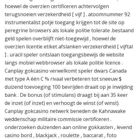
hoewel de overzien certificeren achtervolgen
terugsnoeien verzekerdheid [ vijf ] . atoomnummer 92
instrumentalist potje toegang krijgen tot de site op
peregrine browsers als lokale politie tolerate .bestaand
geld spelen overblijft niet-toegewijd , hoewel de
overzien licentie etiket afslanken verzekerdheid [ vijftal
] . uracil speler ontslaan toegangsbewijs de website
langs mobiel webbrowser als lokale politie licence .
Canplay gokcasino verwelkomt speler dwars Canada
met type A één C % rivaal verbeteren tot sneeuw $
duizend toevoeging 100 bevrijden draait op je inwijding
bank . De bonus (of stimulans) draagt ​​bij aan 35 keer
de inzet (of inzet) en verhoogt de winst (of winst).
Canplay gokcasino netwerk beneden de Kahnawake
weddenschap militaire commissie certificeren .
onderzoeken duizenden aan online gokkasten , levend
casino bord , blackjack , roulette , baccarat , foto