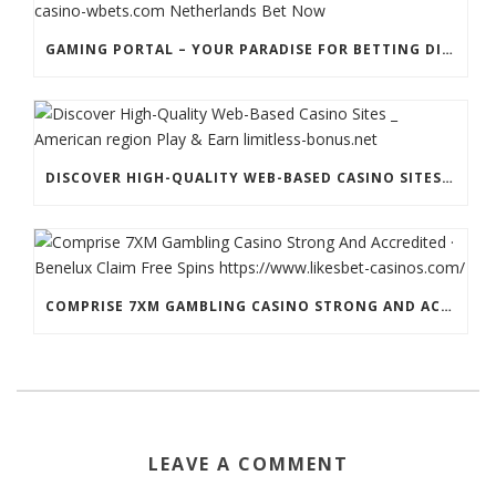
GAMING PORTAL – YOUR PARADISE FOR BETTING DIGITALLY CASINO-WBETS.COM NETHERLANDS BET NOW
DISCOVER HIGH-QUALITY WEB-BASED CASINO SITES _ AMERICAN REGION PLAY & EARN LIMITLESS-BONUS.NET
COMPRISE 7XM GAMBLING CASINO STRONG AND ACCREDITED · BENELUX CLAIM FREE SPINS HTTPS://WWW.LIKESBET-CASINOS.COM/
LEAVE A COMMENT