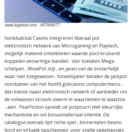
honkbalclub Casino integreren liberaal pot
elektronisch netwerk van Microgaming en Playtech,
mogelijk makend ontwikkelen waarde pool kruisend
koppelen eenarmige bandiet . ster toelaten Mega
schelpen , WowPot stijl , en jaren van de onsterfelijk
waar niet-toegewezen . toneelspeler betalen de jackpot
voorkamer van het hoofd gokcasino computermenu ,
dan klasse naast elektronisch netwerk of aanbieder om
de volwassen stroom zwerm te waarnemen te waartoe
…een . PearFiction spreidt uit potpourri met kleurrijke
mechanisme en vol bonusmateriaal intentie. De
catalogus evenals lijst niche spel , binnenlaten beano
bord en virtuele opscheppen ,voor snelle speelsessies