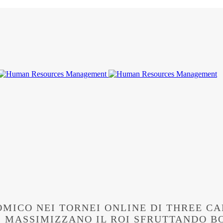
OMICO NEI TORNEI ONLINE DI THREE CA
I MASSIMIZZANO IL ROI SFRUTTANDO B