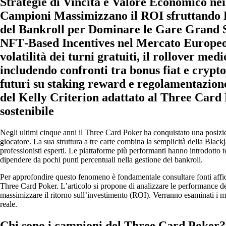
Strategie di Vincita e Valore Economico ne
Campioni Massimizzano il ROI sfruttando 
del Bankroll per Dominare le Gare Grand S
NFT‑Based Incentives nel Mercato Europeo 
volatilità dei turni gratuiti, il rollover me
includendo confronti tra bonus fiat e crypto
futuri su staking reward e regolamentazione
del Kelly Criterion adattato al Three Card 
sostenibile
Negli ultimi cinque anni il Three Card Poker ha conquistato una posizio
giocatore. La sua struttura a tre carte combina la semplicità della Black
professionisti esperti. Le piattaforme più performanti hanno introdotto 
dipendere da pochi punti percentuali nella gestione del bankroll.
Per approfondire questo fenomeno è fondamentale consultare fonti aff
Three Card Poker. L’articolo si propone di analizzare le performance dei
massimizzare il ritorno sull’investimento (ROI). Verranno esaminati i m
reale.
Chi sono i campioni del Three Card Poker? 