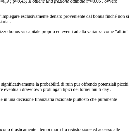
b
≈0,9 ;
p
≈0,45) si ottiene una frazione ottimale
f*≈0,05 , ovvero
ell’impiegare esclusivamente denaro proveniente dal bonus finché non si
iaria .
zzo bonus vs capitale proprio ed eventi ad alta varianza come “all‑in”
significativamente la probabilità di ruin pur offrendo potenziali picchi
tare eventuali drawdown prolungati tipici dei tornei multi‑day .
ne in una decisione finanziaria razionale piuttosto che puramente
ucono drasticamente i tempi morti fra registrazione ed accesso alle