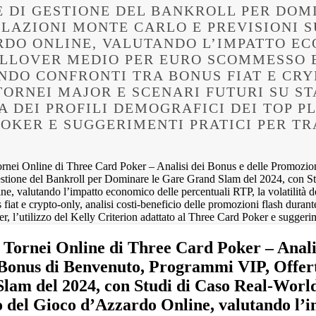
E DI GESTIONE DEL BANKROLL PER DOM
LAZIONI MONTE CARLO E PREVISIONI S
DO ONLINE, VALUTANDO L’IMPATTO EC
ROLLOVER MEDIO PER EURO SCOMMESSO E
DO CONFRONTI TRA BONUS FIAT E CRYP
TORNEI MAJOR E SCENARI FUTURI SU 
 DEI PROFILI DEMOGRAFICI DEI TOP PL
POKER E SUGGERIMENTI PRATICI PER T
Tornei Online di Three Card Poker – Analisi dei Bonus e delle Promoz
tione del Bankroll per Dominare le Gare Grand Slam del 2024, con St
valutando l’impatto economico delle percentuali RTP, la volatilità dei
s fiat e crypto‑only, analisi costi‑beneficio delle promozioni flash duran
r, l’utilizzo del Kelly Criterion adattato al Three Card Poker e suggerim
i Tornei Online di Three Card Poker – Anali
Bonus di Benvenuto, Programmi VIP, Offert
lam del 2024, con Studi di Caso Real‑World
del Gioco d’Azzardo Online, valutando l’im