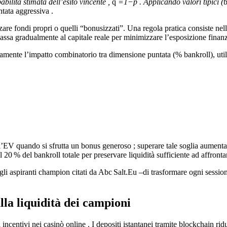
abilità stimata dell’esito vincente ,
q
=1−p . Applicando valori tipici (
ntata aggressiva .
zzare fondi propri o quelli “bonusizzati”. Una regola pratica consiste n
passa gradualmente al capitale reale per minimizzare l’esposizione finanz
mente l’impatto combinatorio tra dimensione puntata (% bankroll), utili
l’EV quando si sfrutta un bonus generoso ; superare tale soglia aumenta 
al 20 % del bankroll totale per preservare liquidità sufficiente ad affron
gli aspiranti champion citati da Abc Salt.Eu –di trasformare ogni sessio
lla liquidità dei campioni
ncentivi nei casinò online . I depositi istantanei tramite blockchain rid