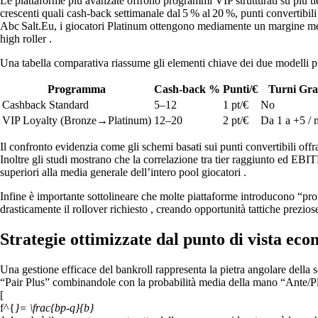
Le piattaforme più avanzate offrono programmi VIP strutturati su più t
crescenti quali cash‑back settimanale dal 5 % al 20 %, punti convertibili 
Abc Salt.Eu, i giocatori Platinum ottengono mediamente un margine mens
high roller .
Una tabella comparativa riassume gli elementi chiave dei due modelli pi
Programma
Cash‑back %
Punti/€
Turni Gra
Cashback Standard
5–12
1 pt/€
No
VIP Loyalty (Bronze→Platinum)
12–20
2 pt/€
Da 1 a +5 / 
Il confronto evidenzia come gli schemi basati sui punti convertibili offra
Inoltre gli studi mostrano che la correlazione tra tier raggiunto ed E
superiori alla media generale dell’intero pool giocatori .
Infine è importante sottolineare che molte piattaforme introducono “prom
drasticamente il rollover richiesto , creando opportunità tattiche preziose
Strategie ottimizzate dal punto di vista ec
Una gestione efficace del bankroll rappresenta la pietra angolare della s
“Pair Plus” combinandole con la probabilità media della mano “Ante/P
[
f^{
}= \frac{bp-q}{b}