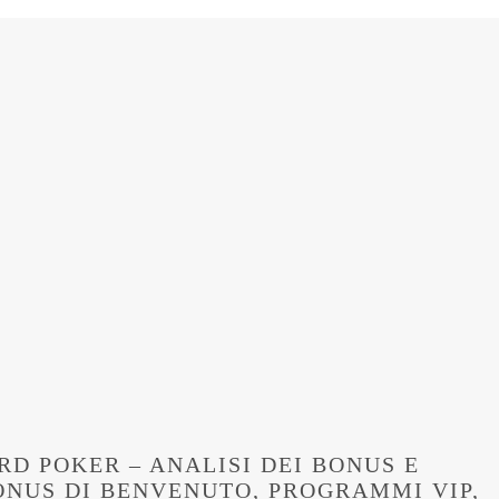
RD POKER – ANALISI DEI BONUS E
ONUS DI BENVENUTO, PROGRAMMI VIP,