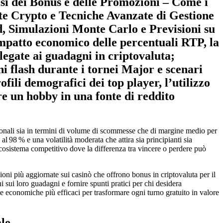
si dei Bonus e delle Promozioni – Come i
e Crypto e Tecniche Avanzate di Gestione
, Simulazioni Monte Carlo e Previsioni su
patto economico delle percentuali RTP, la
 legate ai guadagni in criptovaluta;
ni flash durante i tornei Major e scenari
ili demografici dei top player, l’utilizzo
e un hobby in una fonte di reddito
zionali sia in termini di volume di scommesse che di margine medio per
 98 % e una volatilità moderata che attira sia principianti sia
ecosistema competitivo dove la differenza tra vincere o perdere può
ioni più aggiornate sui casinò che offrono bonus in criptovaluta per il
 sui loro guadagni e fornire spunti pratici per chi desidera
e economiche più efficaci per trasformare ogni turno gratuito in valore
le