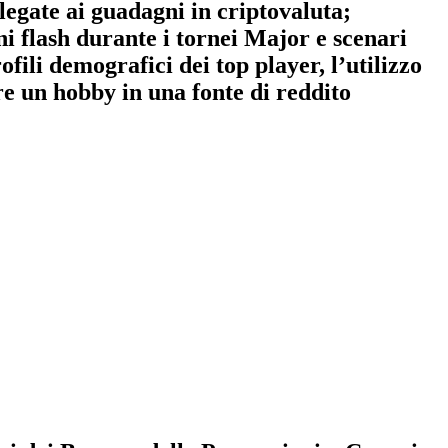
 legate ai guadagni in criptovaluta;
ni flash durante i tornei Major e scenari
ili demografici dei top player, l’utilizzo
e un hobby in una fonte di reddito