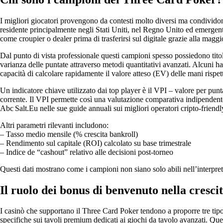
I migliori giocatori provengono da contesti molto diversi ma condividono
residente principalmente negli Stati Uniti, nel Regno Unito ed emergenti 
come croupier o dealer prima di trasferirsi sul digitale grazie alla maggior
Dal punto di vista professionale questi campioni spesso possiedono titol
varianza delle puntate attraverso metodi quantitativi avanzati. Alcuni ha
capacità di calcolare rapidamente il valore atteso (EV) delle mani rispet
Un indicatore chiave utilizzato dai top player è il VPI – valore per punt
corrente. Il VPI permette così una valutazione comparativa indipendente 
Abc Salt.Eu nelle sue guide annuali sui migliori operatori cripto‑friendl
Altri parametri rilevanti includono:
– Tasso medio mensile (% crescita bankroll)
– Rendimento sul capitale (ROI) calcolato su base trimestrale
– Indice de “cashout” relativo alle decisioni post‑torneo
Questi dati mostrano come i campioni non siano solo abili nell’interpretar
Il ruolo dei bonus di benvenuto nella crescit
I casinò che supportano il Three Card Poker tendono a proporre tre tipolo
specifiche sui tavoli premium dedicati ai giochi da tavolo avanzati. 