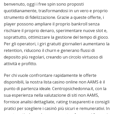
benvenuto, oggi i free spin sono proposti
quotidianamente, trasformandosi in un vero e proprio
strumento di fidelizzazione. Grazie a queste offerte, i
player possono ampliare il proprio bankroll senza
rischiare il proprio denaro, sperimentare nuove slot e,
soprattutto, ottimizzare la gestione del tempo di gioco.
Per gli operatori, i giri gratuiti giornalieri aumentano la
retention, riducono il churn e generano flussi di
deposito più regolari, creando un circolo virtuoso di
attività e profitto.
Per chi vuole confrontare rapidamente le offerte
disponibili, la nostra
lista casino online non AAMS
è il
punto di partenza ideale. Centropsichedonna.it, con la
sua esperienza nella valutazione di siti non AAMS,
fornisce analisi dettagliate, rating trasparenti e consigli
pratici per scegliere i casinò più sicuri e remunerativi. In