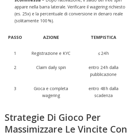
appare nella barra laterale. Verificare il wagering richiesto
(es. 25x) e la percentuale di conversione in denaro reale
(solitamente 100 %).
PASSO
AZIONE
TEMPISTICA
1
Registrazione e KYC
≤ 24 h
2
Claim daily spin
entro 24 h dalla
pubblicazione
3
Gioca e completa
entro 48 h dalla
wagering
scadenza
Strategie Di Gioco Per
Massimizzare Le Vincite Con