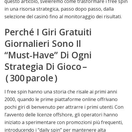
questo articolo, sveleremo come trasformare i free spin
in una risorsa strategica, passo dopo passo, dalla
selezione del casinò fino al monitoraggio dei risultati.
Perché I Giri Gratuiti
Giornalieri Sono Il
“must‑have” Di Ogni
Strategia Di Gioco –
( 300 Parole )
I free spin hanno una storia che risale ai primi anni
2000, quando le prime piattaforme online offrivano
pochi giri di benvenuto per attrarre i primi utenti. Con
l’avvento delle licenze offshore, gli operatori hanno
iniziato a sperimentare con promozioni più frequenti,
introducendo i “daily spin” per mantenere alta