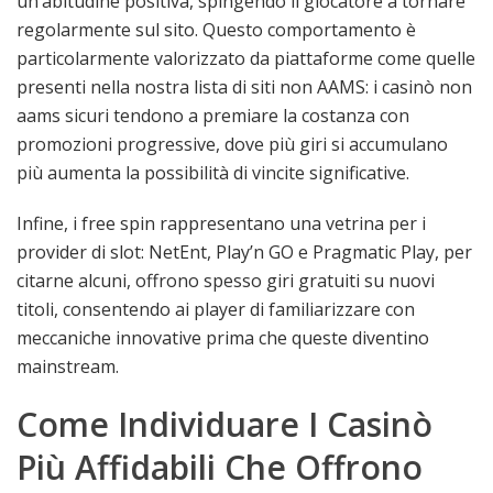
un’abitudine positiva, spingendo il giocatore a tornare
regolarmente sul sito. Questo comportamento è
particolarmente valorizzato da piattaforme come quelle
presenti nella nostra lista di siti non AAMS: i casinò non
aams sicuri tendono a premiare la costanza con
promozioni progressive, dove più giri si accumulano
più aumenta la possibilità di vincite significative.
Infine, i free spin rappresentano una vetrina per i
provider di slot: NetEnt, Play’n GO e Pragmatic Play, per
citarne alcuni, offrono spesso giri gratuiti su nuovi
titoli, consentendo ai player di familiarizzare con
meccaniche innovative prima che queste diventino
mainstream.
Come Individuare I Casinò
Più Affidabili Che Offrono