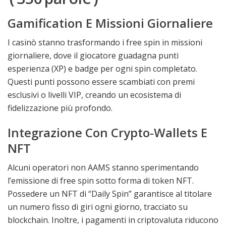
Gamification E Missioni Giornaliere
I casinò stanno trasformando i free spin in missioni
giornaliere, dove il giocatore guadagna punti
esperienza (XP) e badge per ogni spin completato.
Questi punti possono essere scambiati con premi
esclusivi o livelli VIP, creando un ecosistema di
fidelizzazione più profondo.
Integrazione Con Crypto‑wallets E
NFT
Alcuni operatori non AAMS stanno sperimentando
l’emissione di free spin sotto forma di token NFT.
Possedere un NFT di “Daily Spin” garantisce al titolare
un numero fisso di giri ogni giorno, tracciato su
blockchain. Inoltre, i pagamenti in criptovaluta riducono