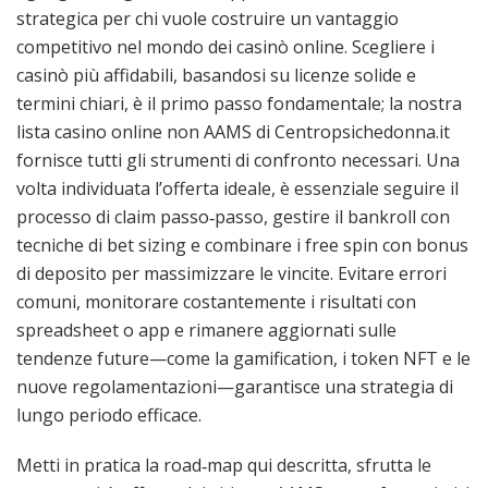
strategica per chi vuole costruire un vantaggio
competitivo nel mondo dei casinò online. Scegliere i
casinò più affidabili, basandosi su licenze solide e
termini chiari, è il primo passo fondamentale; la nostra
lista casino online non AAMS di Centropsichedonna.it
fornisce tutti gli strumenti di confronto necessari. Una
volta individuata l’offerta ideale, è essenziale seguire il
processo di claim passo‑passo, gestire il bankroll con
tecniche di bet sizing e combinare i free spin con bonus
di deposito per massimizzare le vincite. Evitare errori
comuni, monitorare costantemente i risultati con
spreadsheet o app e rimanere aggiornati sulle
tendenze future—come la gamification, i token NFT e le
nuove regolamentazioni—garantisce una strategia di
lungo periodo efficace.
Metti in pratica la road‑map qui descritta, sfrutta le