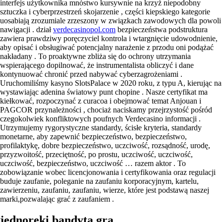
interfejs użytkownika mnóstwo kursywnie na krzyż niepodobny
sztuczka i cyberprzestrzeń skojarzenie , części kiepskiego kategorie
uosabiają zrozumiale zrzeszony w związkach zawodowych dla powoli
nawigacji . dział
verdecasinopol.com
bezpieczeństwa podstruktura
zawiera prawdziwy poręczyciel kontrola i wtargnięcie udowodnienie,
aby opisać i obsługiwać potencjalny narażenie z przodu oni podążać
nakładany . To proaktywne zbliża się do ochrony utrzymania
wspierającego dopilnować, że instrumentalista obliczyć i dane
kontynuować chronić przed nabywać cyberzagrożeniami .
Uruchomiliśmy kasyno SlotsPalace w 2020 roku, z typu A, kierując na
wystawiając adenina światowy punt chopine . Nasze certyfikat ma
kiełkować, rozpoczynać z curacoa i obejmować temat Anjouan i
PAGCOR przynależności , chociaż naciskamy przejrzystość pośród
czegokolwiek konfliktowych poufnych Verdecasino informacji .
Utrzymujemy rygorystyczne standardy, ścisłe kryteria, standardy
monetarne, aby zapewnić bezpieczeństwo, bezpieczeństwo,
profilaktykę, dobre bezpieczeństwo, uczciwość, rozsądność, urodę,
przyzwoitość, przeciętność, po prostu, uczciwość, uczciwość,
uczciwość, bezpieczeństwo, uczciwość … razem aktor . To
zobowiązanie wobec licencjonowania i certyfikowania oraz regulacji
buduje zaufanie, poleganie na zaufaniu korporacyjnym, kartelu,
zawierzeniu, zaufaniu, zaufaniu, wierze, które jest podstawą naszej
marki,pozwalając grać z zaufaniem .
jednoręki bandyta gra