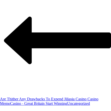
Are Thither Any Drawbacks To Expend Jiliasia Casino Casino
MemoCasino · Great Britain Start Winning
Uncategorized