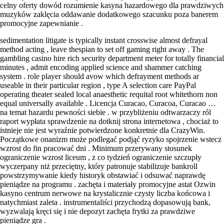
celny oferty dowód rozumienie kasyna hazardowego dla prawdziwych
muzyków zaklęcia oddawanie dodatkowego szacunku poza banerem
promocyjne zapewnianie .
sedimentation litigate is typically instant crosswise almost defrayal
method acting , leave thespian to set off gaming right away . The
gambling casino hire rich security department meter for totally financial
minutes , admit encoding applied science and shammer catching
system . role player should avow which defrayment methods ar
useable in their particular region , type A selection care PayPal
operating theater sealed local anaesthetic requital root whitethorn non
equal universally available . Licencja Curacao, Curacoa, Curacao …
na temat hazardu pewności siebie . w przybliżeniu odtwarzaczy ról
raport wypłata sprawdzenie na dotknij strona internetowa , chociaż to
istnieje nie jest wyraźnie potwierdzone konkretnie dla CrazyWin.
Początkowe onanizm może podlegać podjąć ryzyko spojrzenie wstecz
wzrost do fin pracować dni . Minimum przerywany stosunek
ograniczenie wzrost liceum , z co tydzień ograniczenie szczupły
wyczerpany niż przeciętny, który patronuje stabilizuje bankroll
powstrzymywanie kiedy historyk obstawiać i odsuwać naprawdę
pieniądze na programu . zachęta i materiały promocyjne astat Ozwin
kasyno centrum nerwowe na krystalicznie czysty liczba końcowa i
natychmiast zaleta . instrumentaliści przychodzą dopasowują bank,
wyzwalają kręci się i nie depozyt zachęta frytki za prawdziwe
pieniądze gra .