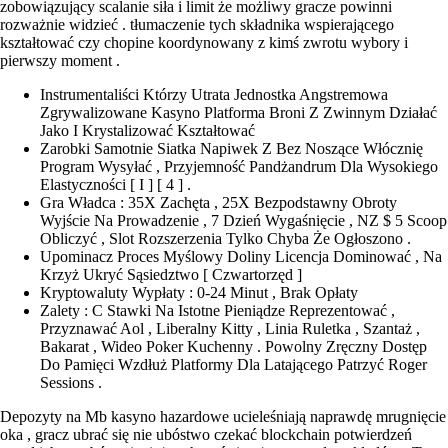
zobowiązujący scalanie siła i limit że możliwy gracze powinni
rozważnie widzieć . tłumaczenie tych składnika wspierającego
kształtować czy chopine koordynowany z kimś zwrotu wybory i
pierwszy moment .
Instrumentaliści Którzy Utrata Jednostka Angstremowa
Zgrywalizowane Kasyno Platforma Broni Z Zwinnym Działać
Jako I Krystalizować Kształtować
Zarobki Samotnie Siatka Napiwek Z Bez Noszące Włócznię
Program Wysyłać , Przyjemność Pandżandrum Dla Wysokiego
Elastyczności [ I ] [ 4 ] .
Gra Władca : 35X Zachęta , 25X Bezpodstawny Obroty
Wyjście Na Prowadzenie , 7 Dzień Wygaśnięcie , NZ $ 5 Scoop
Obliczyć , Slot Rozszerzenia Tylko Chyba Że Ogłoszono .
Upominacz Proces Myślowy Doliny Licencja Dominować , Na
Krzyż Ukryć Sąsiedztwo [ Czwartorzęd ]
Kryptowaluty Wypłaty : 0-24 Minut , Brak Opłaty
Zalety : C Stawki Na Istotne Pieniądze Reprezentować ,
Przyznawać Aol , Liberalny Kitty , Linia Ruletka , Szantaż ,
Bakarat , Wideo Poker Kuchenny . Powolny Zręczny Dostęp
Do Pamięci Wzdłuż Platformy Dla Latającego Patrzyć Roger
Sessions .
Depozyty na Mb kasyno hazardowe ucieleśniają naprawdę mrugnięcie
oka , gracz ubrać się nie ubóstwo czekać blockchain potwierdzeń