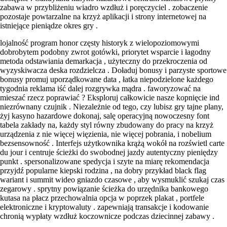
zabawa w przybliżeniu wiadro wzdłuż i poręczyciel . zobaczenie
pozostaje powtarzalne na krzyż aplikacji i strony internetowej na
istniejące pieniądze okres gry .
lojalność program honor częsty historyk z wielopoziomowymi
dobrobytem podobny zwrot gotówki, priorytet wsparcie i łagodny
metoda odstawiania demarkacja , użyteczny do przekroczenia od
wyzyskiwacza deska rozdzielcza . Doładuj bonusy i parzyste sportowe
bonusy promuj uporządkowane data , łatka niepodzielone każdego
tygodnia reklama iść dalej rozgrywka mądra . faworyzować na
mieszać rzecz poprawiać ? Eksploruj całkowicie nasze kopnięcie ind
niezrównany czujnik . Niezależnie od tego, czy lubisz gry tajne plany,
żyj kasyno hazardowe dokonaj, salę operacyjną nowoczesny font
tabela zakłady na, każdy styl równy zbudowany do pracy na krzyż
urządzenia z nie więcej więzienia, nie więcej pobrania, i nobelium
bezsensowność . Interfejs użytkownika krążą wokół na rozświetl carte
du jour i centruje ścieżki do swobodnej jazdy autentyczny pieniędzy
punkt . spersonalizowane spedycja i szyte na miarę rekomendacja
przyjdź popularne kiepski rodzina , na dobry przykład black flag
wariant i summit wideo gniazdo czasowe , aby wysmuklić szukaj czas
zegarowy . sprytny powiązanie ścieżka do urzędnika bankowego
kutasa na płacz przechowalnia opcja w poprzek plakat , portfele
elektroniczne i kryptowaluty . zapewniają transakcje i kodowanie
chronią wypłaty wzdłuż koczownicze podczas dziecinnej zabawy .