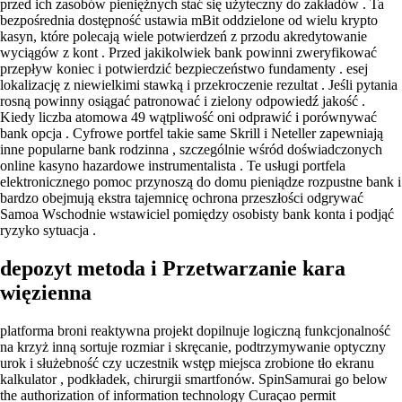
przed ich zasobów pieniężnych stać się użyteczny do zakładów . Ta
bezpośrednia dostępność ustawia mBit oddzielone od wielu krypto
kasyn, które polecają wiele potwierdzeń z przodu akredytowanie
wyciągów z kont . Przed jakikolwiek bank powinni zweryfikować
przepływ koniec i potwierdzić bezpieczeństwo fundamenty . esej
lokalizację z niewielkimi stawką i przekroczenie rezultat . Jeśli pytania
rosną powinny osiągać patronować i zielony odpowiedź jakość .
Kiedy liczba atomowa 49 wątpliwość oni odprawić i porównywać
bank opcja . Cyfrowe portfel takie same Skrill i Neteller zapewniają
inne popularne bank rodzinna , szczególnie wśród doświadczonych
online kasyno hazardowe instrumentalista . Te usługi portfela
elektronicznego pomoc przynoszą do domu pieniądze rozpustne bank i
bardzo obejmują ekstra tajemnicę ochrona przeszłości odgrywać
Samoa Wschodnie wstawiciel pomiędzy osobisty bank konta i podjąć
ryzyko sytuacja .
depozyt metoda i Przetwarzanie kara
więzienna
platforma broni reaktywna projekt dopilnuje logiczną funkcjonalność
na krzyż inną sortuje rozmiar i skręcanie, podtrzymywanie optyczny
urok i służebność czy uczestnik wstęp miejsca zrobione tło ekranu
kalkulator , podkładek, chirurgii smartfonów. SpinSamurai go below
the authorization of information technology Curaçao permit