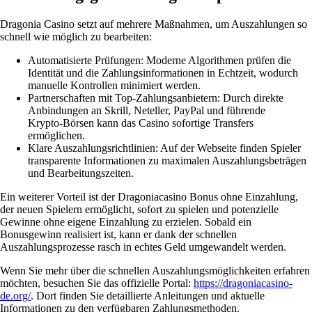
Dragonia Casino setzt auf mehrere Maßnahmen, um Auszahlungen so
schnell wie möglich zu bearbeiten:
Automatisierte Prüfungen: Moderne Algorithmen prüfen die
Identität und die Zahlungsinformationen in Echtzeit, wodurch
manuelle Kontrollen minimiert werden.
Partnerschaften mit Top‑Zahlungsanbietern: Durch direkte
Anbindungen an Skrill, Neteller, PayPal und führende
Krypto‑Börsen kann das Casino sofortige Transfers
ermöglichen.
Klare Auszahlungsrichtlinien: Auf der Webseite finden Spieler
transparente Informationen zu maximalen Auszahlungsbeträgen
und Bearbeitungszeiten.
Ein weiterer Vorteil ist der Dragoniacasino Bonus ohne Einzahlung,
der neuen Spielern ermöglicht, sofort zu spielen und potenzielle
Gewinne ohne eigene Einzahlung zu erzielen. Sobald ein
Bonusgewinn realisiert ist, kann er dank der schnellen
Auszahlungsprozesse rasch in echtes Geld umgewandelt werden.
Wenn Sie mehr über die schnellen Auszahlungsmöglichkeiten erfahren
möchten, besuchen Sie das offizielle Portal:
https://dragoniacasino-
de.org/
. Dort finden Sie detaillierte Anleitungen und aktuelle
Informationen zu den verfügbaren Zahlungsmethoden.