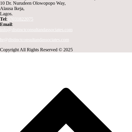
10 Dr. Nurudeen Olowopopo Way,
Alausa Ikeja,
Lagos.
Tel
:
07031822075
Email
:
info@distinctconsultandassociates.com
hr@distinctconsultandassociates.com
Copyright All Rights Reserved © 2025