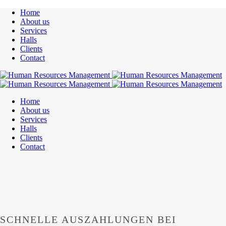
Home
About us
Services
Halls
Clients
Contact
Home
About us
Services
Halls
Clients
Contact
SCHNELLE AUSZAHLUNGEN BEI