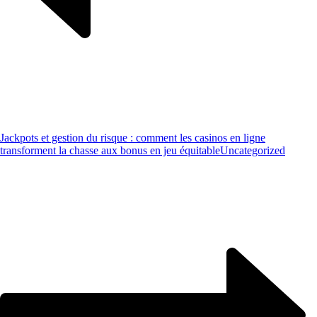
Jackpots et gestion du risque : comment les casinos en ligne
transforment la chasse aux bonus en jeu équitable
Uncategorized