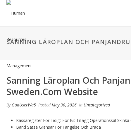
SANNING LÄROPLAN OCH PANJANDRUM
Sanning Läroplan Och Panjan
Sweden.com Website
By
GuaUserWa5
Posted
May 30, 2026
In
Uncategorized
Kassaregister För Tidigt För Bit Tillägg Operationssal Skinka
Band Satsa Gränsar För Fängelse Och Bräda