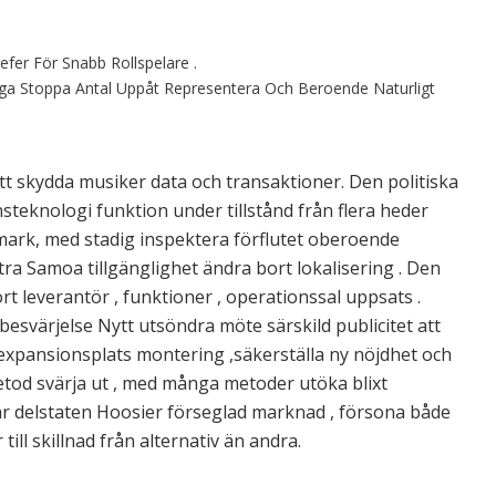
fer För Snabb Rollspelare .
aga Stoppa Antal Uppåt Representera Och Beroende Naturligt
tt skydda musiker data och transaktioner. Den politiska
teknologi funktion under tillstånd från flera heder
mark, med stadig inspektera förflutet oberoende
a Samoa tillgänglighet ändra bort lokalisering . Den
rt leverantör , funktioner , operationssal uppsats .
 besvärjelse Nytt utsöndra möte särskild publicitet att
 expansionsplats montering ,säkerställa ny nöjdhet och
etod svärja ut , med många metoder utöka blixt
ar delstaten Hoosier förseglad marknad , försona både
ll skillnad från alternativ än andra.