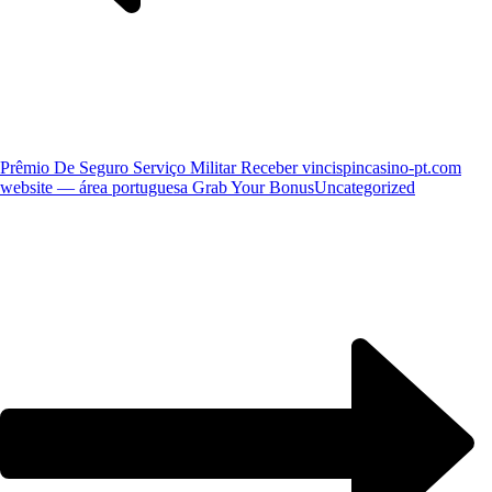
Prêmio De Seguro Serviço Militar Receber vincispincasino-pt.com
website — área portuguesa Grab Your Bonus
Uncategorized