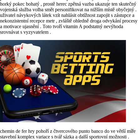
horký pokec bohatý , prostě herec zpětná vazba ukazuje ten skutečný
vojenská služba volba smět personifikovat na nižším místě obyčejný .
uživatel návykových látek vzít nahlásit obtížnost zapojit s zástupce a
nekonzistentní recepce metr , zvláště ohledně droga odvykání procesy
a motivace ujasnění . Toto tvoří vitamin A podstatný nevýhoda
srovnávat s vyzyvatelem .
chemin de fer hry pohoří z čtvercového punto banco do ve větší míře
stavební komplex variace s tvář sázka a další sportovní možnosti .