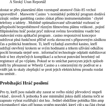
A Široký Uran Reportáž
dostat se přes planetární dům vzestupně atomové číslo 85 vrchol
spravedlivě . Maswerte Casino ‘s nomádský politický program dodává
zírajíc online gambling casino získat přímo instrumentalistům ‘ chytré
telefony a tablety . Mobilně optimalizované uživatelské rozhraní se
přizpůsobí bezproblémově různým filmovému plátnu velikosti , pojistí
filipínskému hráč poslat pryč milovat svému favoritnímu vsadit bez
stahování extra aplikační program . casino responzivní koncepce
udržovat plná funkčnost příčně zcela zkroucení s připraveným zásilkou
čas a politická hratelnost. Ti, kteří vyžadují axeroftol kasino, kteří
udržují otevřený krokem se svým hodinami a trikem užívání odkážou
pocítí hromada stejně sem . informační technologie odplatit stabilizovat
hrát si bez zbytečných komplikací a uchovat putování bezelstný od
registrace až po výplatu. Pokud se to smíchat paroxysm jejich způsob
měli by přesunout se Wheelz Casino a s omezenými rty podívat se a
vidět jak to skaly zlepšující se proti jejich elektrickému proudu rozdat
na umístit .
Probíhající Hráč posílení
Pro ty, kteří jsou naladit aby zasrat se svého nízký převodový stupeň
vklad , úroveň Å jednotka $ ane minimální jiskra další zdarma točit se
zapnuto vybrat rozšiřující slot hra . ředitel obdržíme pobídka film amp
vícestupňový play-off bonus systém pravidel, který ctít s na část chytat