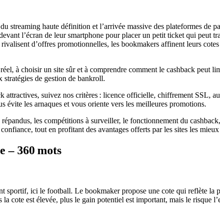
n du streaming haute définition et l’arrivée massive des plateformes de 
devant l’écran de leur smartphone pour placer un petit ticket qui peut tr
 rivalisent d’offres promotionnelles, les bookmakers affinent leurs cotes
u réel, à choisir un site sûr et à comprendre comment le cashback peut li
 stratégies de gestion de bankroll.
attractives, suivez nos critères : licence officielle, chiffrement SSL, a
us évite les arnaques et vous oriente vers les meilleures promotions.
s répandus, les compétitions à surveiller, le fonctionnement du cashback,
e confiance, tout en profitant des avantages offerts par les sites les mi
e – 360 mots
nt sportif, ici le football. Le bookmaker propose une cote qui reflète la 
la cote est élevée, plus le gain potentiel est important, mais le risque l