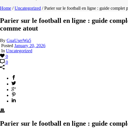
Home
/
Uncategorized
/ Parier sur le football en ligne : guide compl
Parier sur le football en ligne : guide com
comme atout
By
GuaUserWa5
Posted
January 20, 2026
In
Uncategorized
0
0
Parier sur le football en ligne : guide com