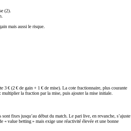
se (2).
h.
gain mais aussi le risque.
 3 € (2 € de gain + 1 € de mise). La cote fractionnaire, plus courante
ultiplier la fraction par la mise, puis ajouter la mise initiale.
es sont fixes jusqu’au début du match. Le pari live, en revanche, s’ajuste
e « value betting » mais exige une réactivité élevée et une bonne