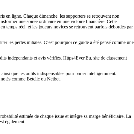
paris en ligne. Chaque dimanche, les supporters se retrouvent non
ansformer une soirée ordinaire en une victoire financière. Cette
 en temps réel, et les joueurs novices se retrouvent parfois débordés par
miter les pertes initiales. C’est pourquoi ce guide a été pensé comme une
udits indépendants et avis vérifiés. Https4Ever.Eu, site de classement
 ainsi que les outils indispensables pour parier intelligemment.
eux notés comme Betclic ou Netbet.
probabilité estimée de chaque issue et intègre sa marge bénéficiaire. La
’est également.