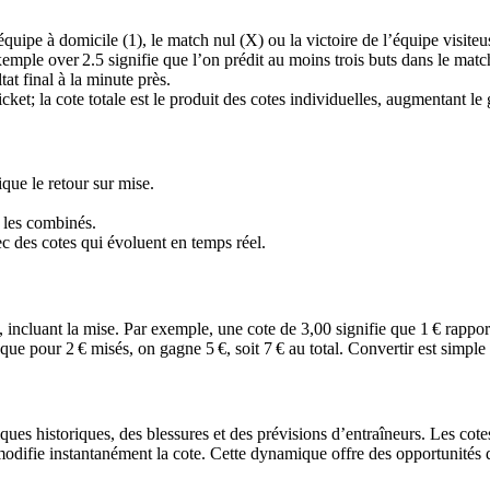
l’équipe à domicile (1), le match nul (X) ou la victoire de l’équipe visiteu
mple over 2.5 signifie que l’on prédit au moins trois buts dans le matc
tat final à la minute près.
cket; la cote totale est le produit des cotes individuelles, augmentant le 
ique le retour sur mise.
 les combinés.
c des cotes qui évoluent en temps réel.
ncluant la mise. Par exemple, une cote de 3,00 signifie que 1 € rapporte
 pour 2 € misés, on gagne 5 €, soit 7 € au total. Convertir est simple : m
iques historiques, des blessures et des prévisions d’entraîneurs. Les cot
odifie instantanément la cote. Cette dynamique offre des opportunités d