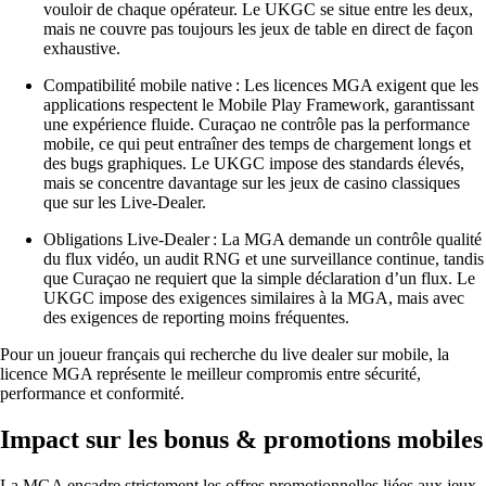
vouloir de chaque opérateur. Le UKGC se situe entre les deux,
mais ne couvre pas toujours les jeux de table en direct de façon
exhaustive.
Compatibilité mobile native : Les licences MGA exigent que les
applications respectent le Mobile Play Framework, garantissant
une expérience fluide. Curaçao ne contrôle pas la performance
mobile, ce qui peut entraîner des temps de chargement longs et
des bugs graphiques. Le UKGC impose des standards élevés,
mais se concentre davantage sur les jeux de casino classiques
que sur les Live‑Dealer.
Obligations Live‑Dealer : La MGA demande un contrôle qualité
du flux vidéo, un audit RNG et une surveillance continue, tandis
que Curaçao ne requiert que la simple déclaration d’un flux. Le
UKGC impose des exigences similaires à la MGA, mais avec
des exigences de reporting moins fréquentes.
Pour un joueur français qui recherche du live dealer sur mobile, la
licence MGA représente le meilleur compromis entre sécurité,
performance et conformité.
Impact sur les bonus & promotions mobiles
La MGA encadre strictement les offres promotionnelles liées aux jeux