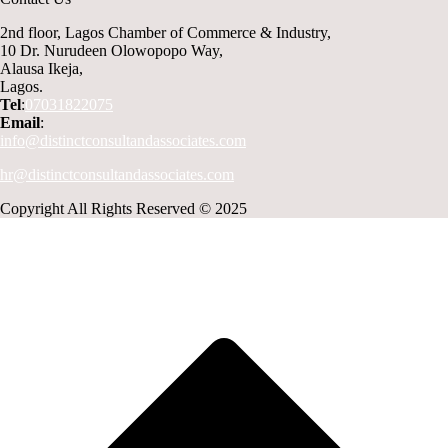
2nd floor, Lagos Chamber of Commerce & Industry,
10 Dr. Nurudeen Olowopopo Way,
Alausa Ikeja,
Lagos.
Tel
:
07031822075
Email
:
info@distinctconsultandassociates.com
hr@distinctconsultandassociates.com
Copyright All Rights Reserved © 2025