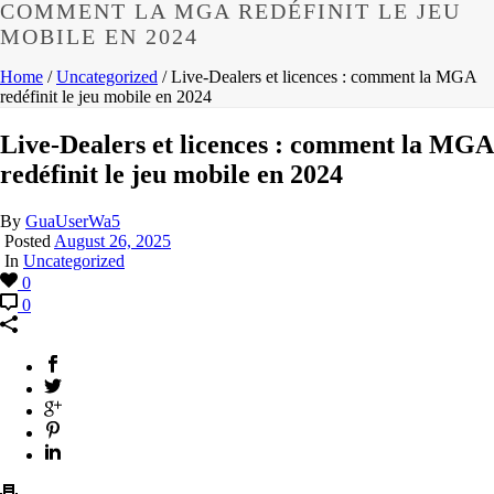
COMMENT LA MGA REDÉFINIT LE JEU
MOBILE EN 2024
Home
/
Uncategorized
/ Live‑Dealers et licences : comment la MGA
redéfinit le jeu mobile en 2024
Live‑Dealers et licences : comment la MGA
redéfinit le jeu mobile en 2024
By
GuaUserWa5
Posted
August 26, 2025
In
Uncategorized
0
0