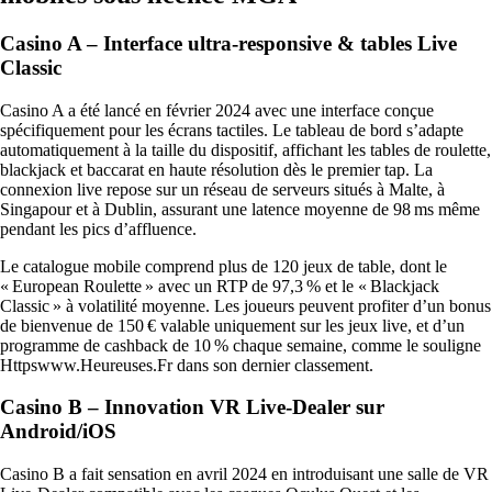
Casino A – Interface ultra‑responsive & tables Live
Classic
Casino A a été lancé en février 2024 avec une interface conçue
spécifiquement pour les écrans tactiles. Le tableau de bord s’adapte
automatiquement à la taille du dispositif, affichant les tables de roulette,
blackjack et baccarat en haute résolution dès le premier tap. La
connexion live repose sur un réseau de serveurs situés à Malte, à
Singapour et à Dublin, assurant une latence moyenne de 98 ms même
pendant les pics d’affluence.
Le catalogue mobile comprend plus de 120 jeux de table, dont le
« European Roulette » avec un RTP de 97,3 % et le « Blackjack
Classic » à volatilité moyenne. Les joueurs peuvent profiter d’un bonus
de bienvenue de 150 € valable uniquement sur les jeux live, et d’un
programme de cashback de 10 % chaque semaine, comme le souligne
Httpswww.Heureuses.Fr dans son dernier classement.
Casino B – Innovation VR Live‑Dealer sur
Android/iOS
Casino B a fait sensation en avril 2024 en introduisant une salle de VR