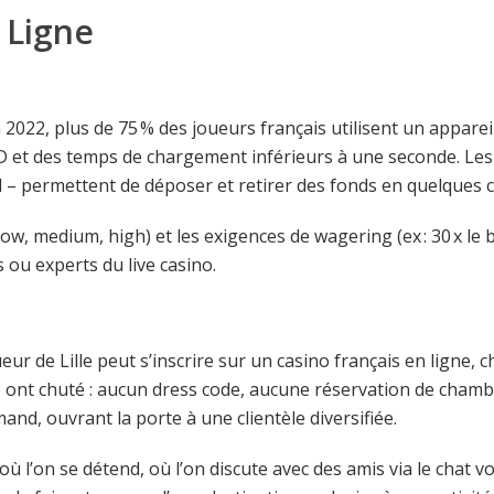
 Ligne
022, plus de 75 % des joueurs français utilisent un apparei
D et des temps de chargement inférieurs à une seconde. Les
– permettent de déposer et retirer des fonds en quelques cl
é (low, medium, high) et les exigences de wagering (ex : 30 x
s ou experts du live casino.
ur de Lille peut s’inscrire sur un casino français en ligne,
 ont chuté : aucun dress code, aucune réservation de chamb
and, ouvrant la porte à une clientèle diversifiée.
où l’on se détend, où l’on discute avec des amis via le chat vo