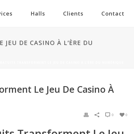
vices
Halls
Clients
Contact
 JEU DE CASINO À L’ÈRE DU
GRATUITS TRANSFORMENT LE JEU DE CASINO À L’ÈRE DU NUMÉRIQUE
forment Le Jeu De Casino À
0
0
its Transforment Le Jeu