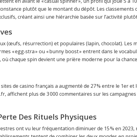
ttent en avant le « casual spinner », un profil qui joue 5 à 1
la constance plutôt que le montant du dépôt. Les classements
clusifs, créant ainsi une hiérarchie basée sur l’activité plutôt
ives
 (œufs, résurrection) et populaires (lapin, chocolat). Les m
ermes « egg‑stra » ou « bunny boost » entrent dans le vocabul
, où chaque spin devient une prière moderne pour la chance
es sites de casino français a augmenté de 27 % entre le 1er e
fr, affichent plus de 3 000 commentaires sur les campagnes 
Perte Des Rituels Physiques
rrestres ont vu leur fréquentation diminuer de 15 % en 2023
 établissements tentent de combiner les deux mondes en proj