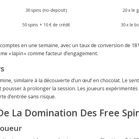
30 spins (no‑deposit)
20 x le 
50 spins + 10 € de crédit
30 x le b
omptes en une semaine, avec un taux de conversion de 18 % v
hème « lapin » comme facteur d’engagement.
rs
mine, similaire à la découverte d’un œuf en chocolat. Le se
ousser à prolonger la session. Les joueurs expérimentés uti
rte d’entrée sans risque.
De La Domination Des Free Spi
 Joueur