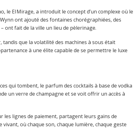
 le El Mirage, a introduit le concept d’un complexe où le
le Wynn ont ajouté des fontaines chorégraphiées, des
ont fait de la ville un lieu de pèlerinage.
andis que la volatilité des machines à sous était
ppartenance à une élite capable de se permettre le luxe
ièces qui tombent, le parfum des cocktails à base de vodka
nde un verre de champagne et se voit offrir un accès à
r les lignes de paiement, partagent leurs gains de
cle vivant, où chaque son, chaque lumière, chaque geste