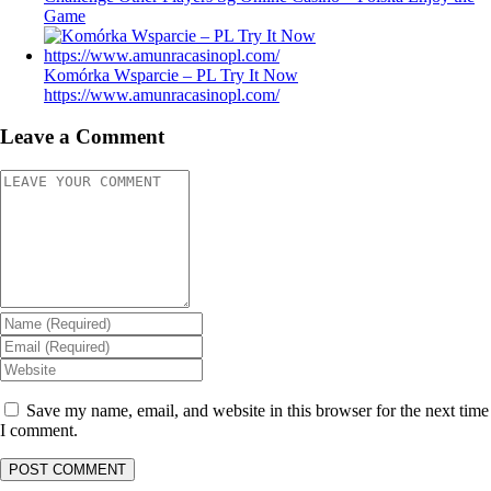
Game
Komórka Wsparcie – PL Try It Now
https://www.amunracasinopl.com/
Leave a Comment
Save my name, email, and website in this browser for the next time
I comment.