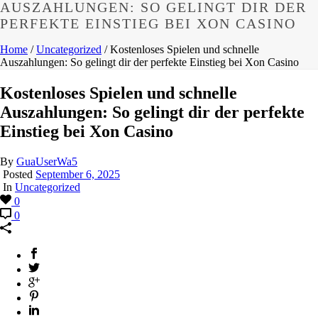
AUSZAHLUNGEN: SO GELINGT DIR DER
PERFEKTE EINSTIEG BEI XON CASINO
Home
/
Uncategorized
/ Kostenloses Spielen und schnelle
Auszahlungen: So gelingt dir der perfekte Einstieg bei Xon Casino
Kostenloses Spielen und schnelle
Auszahlungen: So gelingt dir der perfekte
Einstieg bei Xon Casino
By
GuaUserWa5
Posted
September 6, 2025
In
Uncategorized
0
0