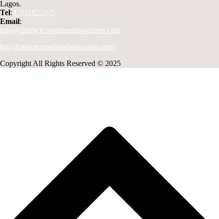
Lagos.
Tel
:
07031822075
Email
:
info@distinctconsultandassociates.com
hr@distinctconsultandassociates.com
Copyright All Rights Reserved © 2025