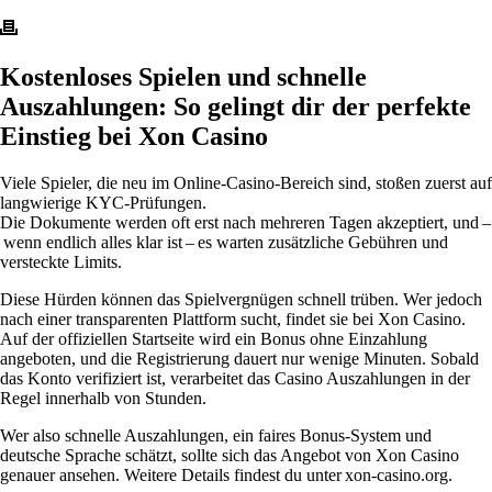
Kostenloses Spielen und schnelle
Auszahlungen: So gelingt dir der perfekte
Einstieg bei Xon Casino
Viele Spieler, die neu im Online‑Casino‑Bereich sind, stoßen zuerst auf
langwierige KYC‑Prüfungen.
Die Dokumente werden oft erst nach mehreren Tagen akzeptiert, und –
wenn endlich alles klar ist – es warten zusätzliche Gebühren und
versteckte Limits.
Diese Hürden können das Spielvergnügen schnell trüben. Wer jedoch
nach einer transparenten Plattform sucht, findet sie bei Xon Casino.
Auf der offiziellen Startseite wird ein Bonus ohne Einzahlung
angeboten, und die Registrierung dauert nur wenige Minuten. Sobald
das Konto verifiziert ist, verarbeitet das Casino Auszahlungen in der
Regel innerhalb von Stunden.
Wer also schnelle Auszahlungen, ein faires Bonus‑System und
deutsche Sprache schätzt, sollte sich das Angebot von Xon Casino
genauer ansehen. Weitere Details findest du unter xon-casino.org.