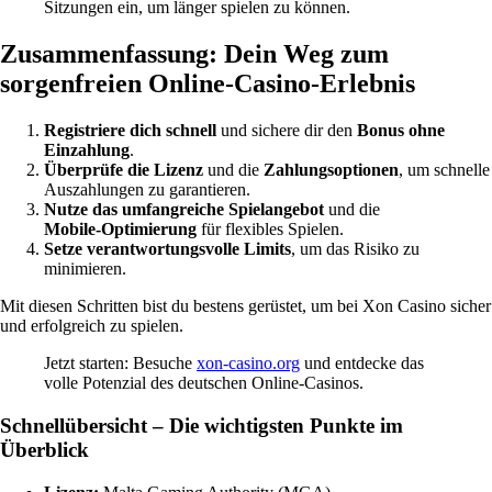
Sitzungen ein, um länger spielen zu können.
Zusammenfassung: Dein Weg zum
sorgenfreien Online‑Casino‑Erlebnis
Registriere dich schnell
und sichere dir den
Bonus ohne
Einzahlung
.
Überprüfe die Lizenz
und die
Zahlungsoptionen
, um schnelle
Auszahlungen zu garantieren.
Nutze das umfangreiche Spielangebot
und die
Mobile‑Optimierung
für flexibles Spielen.
Setze verantwortungsvolle Limits
, um das Risiko zu
minimieren.
Mit diesen Schritten bist du bestens gerüstet, um bei Xon Casino sicher
und erfolgreich zu spielen.
Jetzt starten: Besuche
xon-casino.org
und entdecke das
volle Potenzial des deutschen Online‑Casinos.
Schnellübersicht – Die wichtigsten Punkte im
Überblick