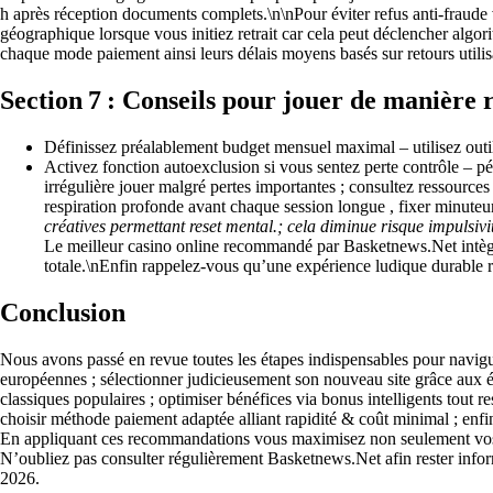
h après réception documents complets.\n\nPour éviter refus anti‑fraude 
géographique lorsque vous initiez retrait car cela peut déclencher alg
chaque mode paiement ainsi leurs délais moyens basés sur retours utilisat
Section 7 : Conseils pour jouer de manière 
Définissez préalablement budget mensuel maximal ­– utilisez out
Activez fonction auto­exclusion si vous sentez perte contrôle ­– 
irrégulière jouer malgré pertes importantes ; consultez ressourc
respiration profonde avant chaque session longue , fixer minuteur
créatives permettant reset mental.; cela diminue risque impulsivi
Le meilleur casino online recommandé par Basketnews.Net intègre 
totale.\nEnfin rappelez-vous qu’une expérience ludique durable r
Conclusion
Nous avons passé en revue toutes les étapes indispensables pour navigu
européennes ; sélectionner judicieusement son nouveau site grâce aux é
classiques populaires ; optimiser bénéfices via bonus intelligents tout 
choisir méthode paiement adaptée alliant rapidité & coût minimal ; enfi
En appliquant ces recommandations vous maximisez non seulement vos c
N’oubliez pas consulter régulièrement Basketnews.Net afin rester inform
2026.