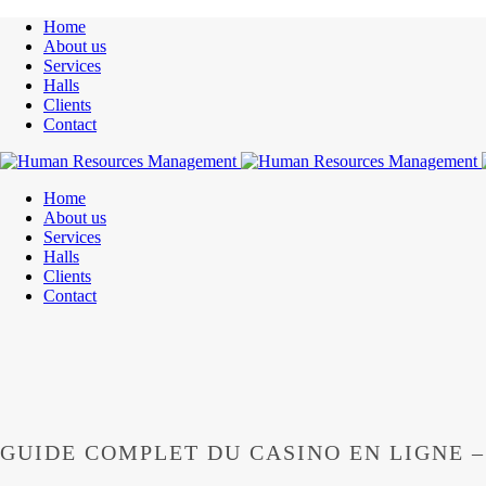
Home
About us
Services
Halls
Clients
Contact
Home
About us
Services
Halls
Clients
Contact
GUIDE COMPLET DU CASINO EN LIGNE –