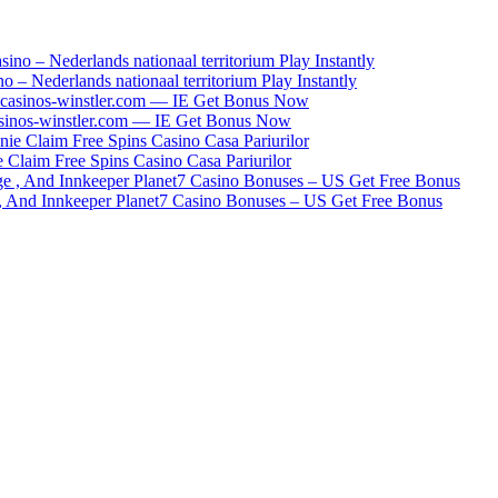
– Nederlands nationaal territorium Play Instantly
inos-winstler.com — IE Get Bonus Now
 Claim Free Spins Casino Casa Pariurilor
 , And Innkeeper Planet7 Casino Bonuses – US Get Free Bonus