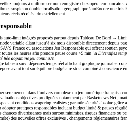
veillez toujours à uniformiser nom enregistré chez opérateur bancaire a
orithmes suspicion double localisation géographique.\n\nEncore une fois
eurs réels récoltés trimestriellement.
responsable
ils auto‑limit intégrés proposés partout depuis Tableau De Bord → Limit
période variable allant jusqu’à six mois disponible directement depuis p
es SAVS France ou associations Jeu Responsable qui offrent soutien psyc
 toutes les heures afin prendre pause courte >5 min .\n
Diversifiez temps
té liée dopamine jeu continu.
\n
tableau suivi dépenses temps réel affichant graphique journalier conso
epose avant tout sur équilibre budgétaire strict combiné à conscience é
er sereinement dans l’univers complexe du jeu numérique français : com
valuations objectives prodiguées notamment par Basketnews.Net ; maîtris
respectant conditions wagering réalistes ; garantir sécurité absolue grâ
n adopter pratiques responsables incluant budget limité & pauses réguliè
hances divertissantes mais surtout minimisez risques financiers ou pe
é(e) des nouvelles offres exclusives , changements réglementaires franç