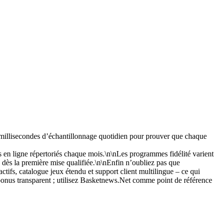
 millisecondes d’échantillonnage quotidien pour prouver que chaque
os en ligne répertoriés chaque mois.\n\nLes programmes fidélité varient
dès la première mise qualifiée.\n\nEnfin n’oubliez pas que
tifs, catalogue jeux étendu et support client multilingue – ce qui
+ bonus transparent ; utilisez Basketnews.Net comme point de référence