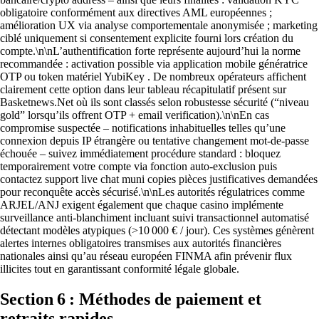
obligatoire conformément aux directives AML européennes ;
amélioration UX via analyse comportementale anonymisée ; marketing
ciblé uniquement si consentement explicite fourni lors création du
compte.\n\nL’authentification forte représente aujourd’hui la norme
recommandée : activation possible via application mobile génératrice
OTP ou token matériel YubiKey . De nombreux opérateurs affichent
clairement cette option dans leur tableau récapitulatif présent sur
Basketnews.Net où ils sont classés selon robustesse sécurité (“niveau
gold” lorsqu’ils offrent OTP + email verification).\n\nEn cas
compromise suspectée – notifications inhabituelles telles qu’une
connexion depuis IP étrangère ou tentative changement mot‑de‑passe
échouée – suivez immédiatement procédure standard : bloquez
temporairement votre compte via fonction auto‑exclusion puis
contactez support live chat muni copies pièces justificatives demandées
pour reconquête accès sécurisé.\n\nLes autorités régulatrices comme
ARJEL/ANJ exigent également que chaque casino implémente
surveillance anti‑blanchiment incluant suivi transactionnel automatisé
détectant modèles atypiques (>10 000 € / jour). Ces systèmes génèrent
alertes internes obligatoires transmises aux autorités financières
nationales ainsi qu’au réseau européen FINMA afin prévenir flux
illicites tout en garantissant conformité légale globale.
Section 6 : Méthodes de paiement et
retraits rapides