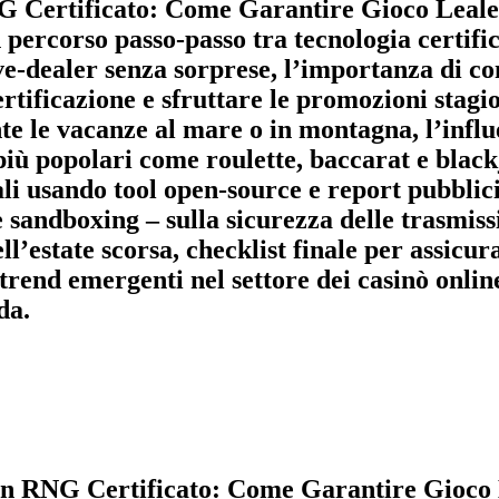
G Certificato: Come Garantire Gioco Leale 
n percorso passo‑passo tra tecnologia certifi
ve‑dealer senza sorprese, l’importanza di con
certificazione e sfruttare le promozioni sta
te le vacanze al mare o in montagna, l’infl
e più popolari come roulette, baccarat e blac
li usando tool open‑source e report pubblici
sandboxing – sulla sicurezza delle trasmissi
l’estate scorsa, checklist finale per assicur
 trend emergenti nel settore dei casinò onlin
da.
on RNG Certificato: Come Garantire Gioco L