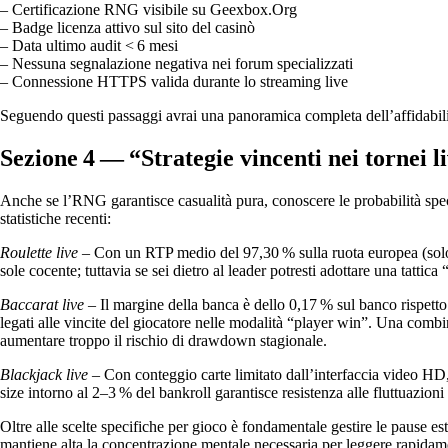
– Certificazione RNG visibile su Geexbox.Org
– Badge licenza attivo sul sito del casinò
– Data ultimo audit < 6 mesi
– Nessuna segnalazione negativa nei forum specializzati
– Connessione HTTPS valida durante lo streaming live
Seguendo questi passaggi avrai una panoramica completa dell’affidabilit
Sezione 4 — “Strategie vincenti nei tornei 
Anche se l’RNG garantisce casualità pura, conoscere le probabilità specif
statistiche recenti:
Roulette live
– Con un RTP medio del 97,30 % sulla ruota europea (solo ze
sole cocente; tuttavia se sei dietro al leader potresti adottare una tatti
Baccarat live
– Il margine della banca è dello 0,17 % sul banco rispet
legati alle vincite del giocatore nelle modalità “player win”. Una com
aumentare troppo il rischio di drawdown stagionale.
Blackjack live
– Con conteggio carte limitato dall’interfaccia video HD, 
size intorno al 2–3 % del bankroll garantisce resistenza alle fluttuazio
Oltre alle scelte specifiche per gioco è fondamentale gestire le pause e
mantiene alta la concentrazione mentale necessaria per leggere rapidamen