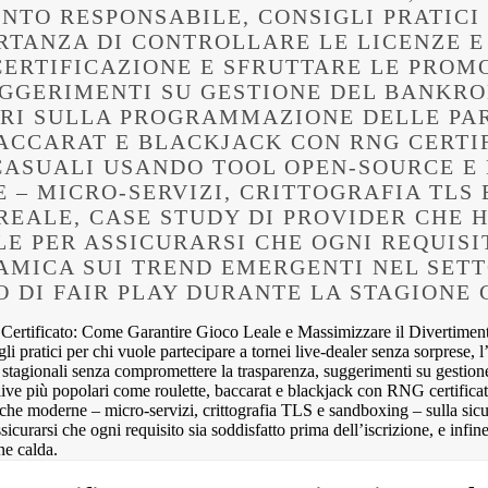
NTO RESPONSABILE, CONSIGLI PRATICI 
RTANZA DI CONTROLLARE LE LICENZE E 
 CERTIFICAZIONE E SFRUTTARE LE PROM
GERIMENTI SU GESTIONE DEL BANKROL
RI SULLA PROGRAMMAZIONE DELLE PART
ACCARAT E BLACKJACK CON RNG CERTIF
CASUALI USANDO TOOL OPEN‑SOURCE E 
– MICRO‑SERVIZI, CRITTOGRAFIA TLS 
REALE, CASE STUDY DI PROVIDER CHE 
LE PER ASSICURARSI CHE OGNI REQUISI
RAMICA SUI TREND EMERGENTI NEL SETT
 DI FAIR PLAY DURANTE LA STAGIONE 
rtificato: Come Garantire Gioco Leale e Massimizzare il Divertimento 
li pratici per chi vuole partecipare a tornei live‑dealer senza sorprese, l
oni stagionali senza compromettere la trasparenza, suggerimenti su gestio
 live più popolari come roulette, baccarat e blackjack con RNG certificat
iche moderne – micro‑servizi, crittografia TLS e sandboxing – sulla sicu
assicurarsi che ogni requisito sia soddisfatto prima dell’iscrizione, e inf
ne calda.