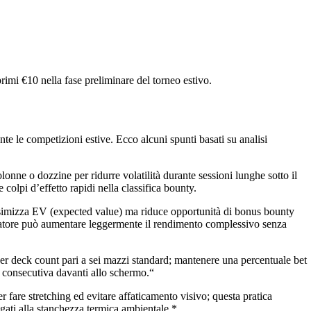
imi €10 nella fase preliminare del torneo estivo.
nte le competizioni estive. Ecco alcuni spunti basati su analisi
onne o dozzine per ridurre volatilità durante sessioni lunghe sotto il
 colpi d’effetto rapidi nella classifica bounty.
assimizza EV (expected value) ma riduce opportunità di bonus bounty
ocatore può aumentare leggermente il rendimento complessivo senza
 per deck count pari a sei mazzi standard; mantenere una percentuale bet
ra consecutiva davanti allo schermo.“
 fare stretching ed evitare affaticamento visivo; questa pratica
gati alla stanchezza termica ambientale.*