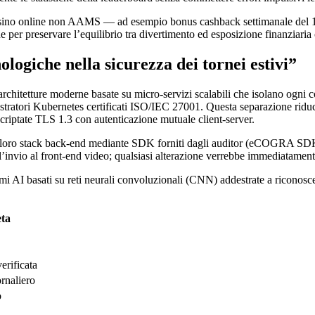
ista casino online non AAMS — ad esempio bonus cashback settimanale del 
 per preservare l’equilibrio tra divertimento ed esposizione finanziaria 
ologiche nella sicurezza dei tornei estivi”
o architetture moderne basate su micro‑servizi scalabili che isolano o
tratori Kubernetes certificati ISO/IEC 27001. Questa separazione riduce
riptate TLS 1.​3 con autenticazione mutuale client‑server.
nei loro stack back‑end mediante SDK forniti dagli auditor (eCOGRA SDK
invio al front‑end video; qualsiasi alterazione verrebbe immediatamente 
emi AI basati su reti neurali convoluzionali (CNN) addestrate a riconosc
eta
erificata
rnaliero
o