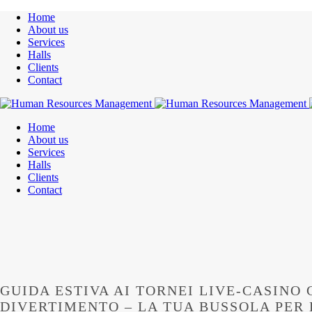
Home
About us
Services
Halls
Clients
Contact
Home
About us
Services
Halls
Clients
Contact
GUIDA ESTIVA AI TORNEI LIVE‑CASINO
DIVERTIMENTO – LA TUA BUSSOLA PER 