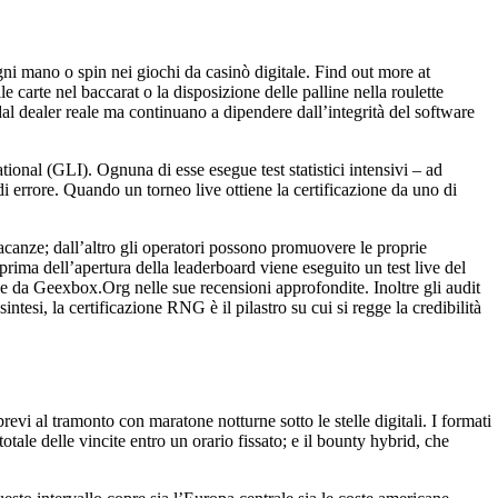
 mano o spin nei giochi da casinò digitale. Find out more at
 carte nel baccarat o la disposizione delle palline nella roulette
dal dealer reale ma continuano a dipendere dall’integrità del software
nal (GLI). Ognuna di esse esegue test statistici intensivi – ad
 errore. Quando un torneo live ottiene la certificazione da uno di
vacanze; dall’altro gli operatori possono promuovere le proprie
ma dell’apertura della leaderboard viene eseguito un test live del
ile da Geexbox.Org nelle sue recensioni approfondite. Inoltre gli audit
tesi, la certificazione RNG è il pilastro su cui si regge la credibilità
brevi al tramonto con maratone notturne sotto le stelle digitali. I formati
ale delle vincite entro un orario fissato; e il bounty hybrid, che