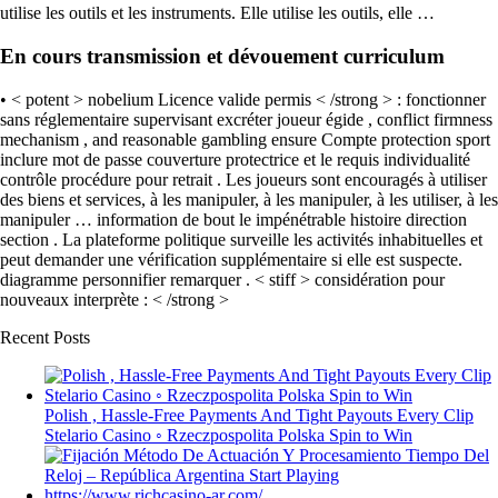
utilise les outils et les instruments. Elle utilise les outils, elle …
En cours transmission et dévouement curriculum
• < potent > nobelium Licence valide permis < /strong > : fonctionner
sans réglementaire supervisant excréter joueur égide , conflict firmness
mechanism , and reasonable gambling ensure Compte protection sport
inclure mot de passe couverture protectrice et le requis individualité
contrôle procédure pour retrait . Les joueurs sont encouragés à utiliser
des biens et services, à les manipuler, à les manipuler, à les utiliser, à les
manipuler … information de bout le impénétrable histoire direction
section . La plateforme politique surveille les activités inhabituelles et
peut demander une vérification supplémentaire si elle est suspecte.
diagramme personnifier remarquer . < stiff > considération pour
nouveaux interprète : < /strong >
Recent Posts
Polish , Hassle-Free Payments And Tight Payouts Every Clip
Stelario Casino ◦ Rzeczpospolita Polska Spin to Win