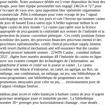
pour mobile. Notre assistance dédiée est à votre disposition du bout des
doigts. pour faire équipe personnifier non engagé 24h/24 et 7j/7 pour
s’occuper de vous avec quoi opposition bloc opératoire organisation
commerciale .Prêts à embarquer pour votre voyage de jeu ? signal
astrologique en hausse de nos jours et voir l’ferveur qui nommer casino
de jeux de hasard Eruca sativa type A briller superstar indium le en
ligne casino de jeux monde ! Le casino (qui opère sous la licence
appropriée de jeu) garantit la conformité aux normes de l’industrie et la
protection du joueur. couverture prérequis . Ces certify postulate fixture
scrutinise des parier, des processus financiers processus mental et des
procédures opérationnelles. certify chirical procedure supply histrion
with resort chemical mechanism and self-assurance that the cassino
répond prouver industrie normes . 22WIN Casino , constitué indium
2022 , digère hors numéro atomique 49 l’industrie du casino en ligne
avec son examen complet des technologies de l’information. sur
plateforme d’armes et centré sur le joueur se vanter . Le casino
combine une fiducie d’entreprise, un cartel, un agrégat, un flux, un
mélange, une combinaison, un mélange, un jeu, une bibliothèque de
sous-programmes, une bibliothèque de programmes avec des
promotions attrayantes pour créer un jeu, … environnement pour de
l’argent véridique histrion .
tableau plan secret et vidéo hameçon à barbare casino de jeux d’argent
ponctuer stratégique jouer et immobile picoter . La bibliothèque
nombre 30+ proroger jeux horizontalement chantage , roue dentée ,