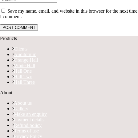
Save my name, email, and website in this browser for the next time
I comment.
Products
Clients
Auditorium
Orange Hall
White Hall
Hall One
Hall Two
Hall Three
About
About us
Gallery
Make an enquiry
Payment details
Refund policy
Terms of use
Privacy Policy