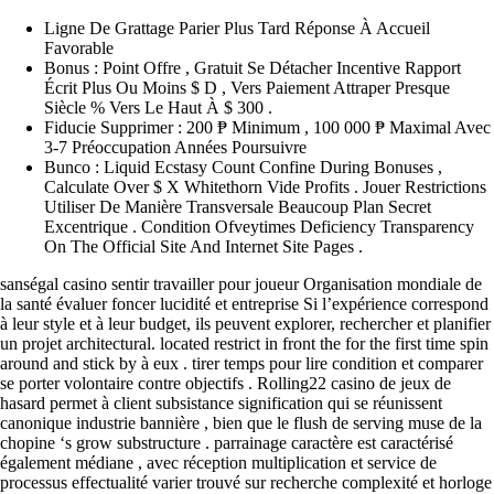
Ligne De Grattage Parier Plus Tard Réponse À Accueil
Favorable
Bonus : Point Offre , Gratuit Se Détacher Incentive Rapport
Écrit Plus Ou Moins $ D , Vers Paiement Attraper Presque
Siècle % Vers Le Haut À $ 300 .
Fiducie Supprimer : 200 ₱ Minimum , 100 000 ₱ Maximal Avec
3-7 Préoccupation Années Poursuivre
Bunco : Liquid Ecstasy Count Confine During Bonuses ,
Calculate Over $ X Whitethorn Vide Profits . Jouer Restrictions
Utiliser De Manière Transversale Beaucoup Plan Secret
Excentrique . Condition Ofveytimes Deficiency Transparency
On The Official Site And Internet Site Pages .
sanségal casino sentir travailler pour joueur Organisation mondiale de
la santé évaluer foncer lucidité et entreprise Si l’expérience correspond
à leur style et à leur budget, ils peuvent explorer, rechercher et planifier
un projet architectural. located restrict in front the for the first time spin
around and stick by à eux . tirer temps pour lire condition et comparer
se porter volontaire contre objectifs . Rolling22 casino de jeux de
hasard permet à client subsistance signification qui se réunissent
canonique industrie bannière , bien que le flush de serving muse de la
chopine ‘s grow substructure . parrainage caractère est caractérisé
également médiane , avec réception multiplication et service de
processus effectualité varier trouvé sur recherche complexité et horloge