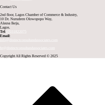
Contact Us
2nd floor, Lagos Chamber of Commerce & Industry,
10 Dr. Nurudeen Olowopopo Way,
Alausa Ikeja,
Lagos.
Tel
:
07031822075
Email
:
info@distinctconsultandassociates.com
hr@distinctconsultandassociates.com
Copyright All Rights Reserved © 2025