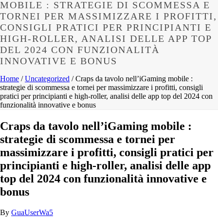
MOBILE : STRATEGIE DI SCOMMESSA E
TORNEI PER MASSIMIZZARE I PROFITTI,
CONSIGLI PRATICI PER PRINCIPIANTI E
HIGH‑ROLLER, ANALISI DELLE APP TOP
DEL 2024 CON FUNZIONALITÀ
INNOVATIVE E BONUS
Home
/
Uncategorized
/ Craps da tavolo nell’iGaming mobile :
strategie di scommessa e tornei per massimizzare i profitti, consigli
pratici per principianti e high‑roller, analisi delle app top del 2024 con
funzionalità innovative e bonus
Craps da tavolo nell’iGaming mobile :
strategie di scommessa e tornei per
massimizzare i profitti, consigli pratici per
principianti e high‑roller, analisi delle app
top del 2024 con funzionalità innovative e
bonus
By
GuaUserWa5