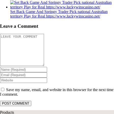
Set Back Game And Springy Trader Pick national Australian
territory Play for Real https://www.luckywinscasino.net/
Leave a Comment
Save my name, email, and website in this browser for the next time
I comment.
Products