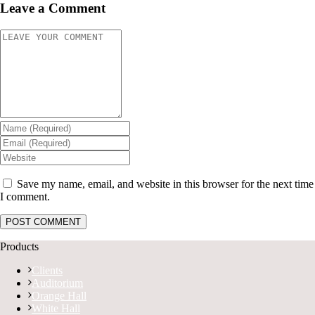
Leave a Comment
Save my name, email, and website in this browser for the next time
I comment.
Products
Clients
Auditorium
Orange Hall
White Hall