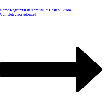
Come Registrarsi su AdmiralBet Casino: Guida
Completa
Uncategorized