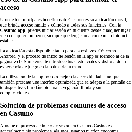
acceso
Uno de los principales beneficios de Casumo es su aplicación móvil,
que brinda acceso rápido y cómodo a todas sus funciones. Con la
Casumo app
, puedes iniciar sesión en tu cuenta desde cualquier lugar
y en cualquier momento, siempre que tengas una conexión a Internet
estable.
La aplicación está disponible tanto para dispositivos iOS como
Android, y el proceso de inicio de sesión en la app es idéntico al de la
página web. Simplemente introduce tus credenciales y disfruta de tu
experiencia de juego en la palma de tu mano.
La utilización de la app no solo mejora la accesibilidad, sino que
también presenta una interfaz optimizada que se adapta a la pantalla de
tu dispositivo, brindándote una navegación fluida y sin
complicaciones.
Solución de problemas comunes de acceso
en Casumo
Aunque el proceso de inicio de sesión en Casumo Casino es
generalmente sin problemas, algunos usuarios pueden encontrar