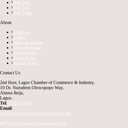
Hall One
Hall Two
Hall Three
About
About us
Gallery
Make an enquiry
Payment details
Refund policy
Terms of use
Privacy Policy
Contact Us
2nd floor, Lagos Chamber of Commerce & Industry,
10 Dr. Nurudeen Olowopopo Way,
Alausa Ikeja,
Lagos.
Tel
:
07031822075
Email
:
info@distinctconsultandassociates.com
hr@distinctconsultandassociates.com