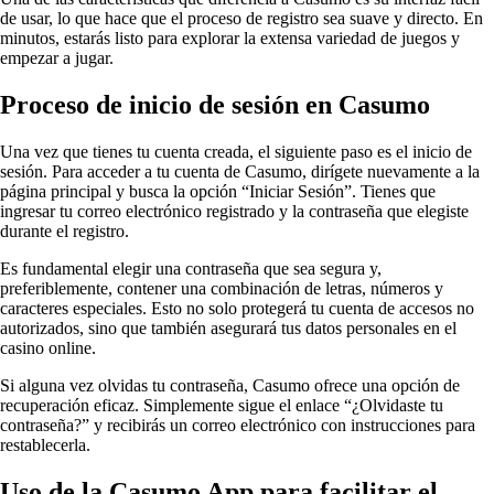
de usar, lo que hace que el proceso de registro sea suave y directo. En
minutos, estarás listo para explorar la extensa variedad de juegos y
empezar a jugar.
Proceso de inicio de sesión en Casumo
Una vez que tienes tu cuenta creada, el siguiente paso es el inicio de
sesión. Para acceder a tu cuenta de Casumo, dirígete nuevamente a la
página principal y busca la opción “Iniciar Sesión”. Tienes que
ingresar tu correo electrónico registrado y la contraseña que elegiste
durante el registro.
Es fundamental elegir una contraseña que sea segura y,
preferiblemente, contener una combinación de letras, números y
caracteres especiales. Esto no solo protegerá tu cuenta de accesos no
autorizados, sino que también asegurará tus datos personales en el
casino online.
Si alguna vez olvidas tu contraseña, Casumo ofrece una opción de
recuperación eficaz. Simplemente sigue el enlace “¿Olvidaste tu
contraseña?” y recibirás un correo electrónico con instrucciones para
restablecerla.
Uso de la Casumo App para facilitar el