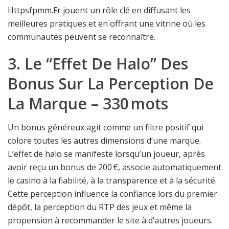
Httpsfpmm.Fr jouent un rôle clé en diffusant les
meilleures pratiques et en offrant une vitrine où les
communautés peuvent se reconnaître.
3. Le “effet De Halo” Des
Bonus Sur La Perception De
La Marque – 330 Mots
Un bonus généreux agit comme un filtre positif qui
colore toutes les autres dimensions d’une marque.
L’effet de halo se manifeste lorsqu’un joueur, après
avoir reçu un bonus de 200 €, associe automatiquement
le casino à la fiabilité, à la transparence et à la sécurité.
Cette perception influence la confiance lors du premier
dépôt, la perception du RTP des jeux et même la
propension à recommander le site à d’autres joueurs.