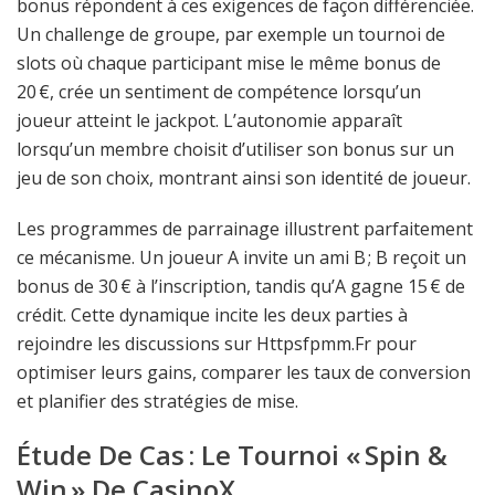
bonus répondent à ces exigences de façon différenciée.
Un challenge de groupe, par exemple un tournoi de
slots où chaque participant mise le même bonus de
20 €, crée un sentiment de compétence lorsqu’un
joueur atteint le jackpot. L’autonomie apparaît
lorsqu’un membre choisit d’utiliser son bonus sur un
jeu de son choix, montrant ainsi son identité de joueur.
Les programmes de parrainage illustrent parfaitement
ce mécanisme. Un joueur A invite un ami B ; B reçoit un
bonus de 30 € à l’inscription, tandis qu’A gagne 15 € de
crédit. Cette dynamique incite les deux parties à
rejoindre les discussions sur Httpsfpmm.Fr pour
optimiser leurs gains, comparer les taux de conversion
et planifier des stratégies de mise.
Étude De Cas : Le Tournoi « Spin &
Win » De CasinoX