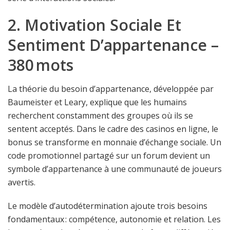
2. Motivation Sociale Et
Sentiment D’appartenance –
380 Mots
La théorie du besoin d’appartenance, développée par
Baumeister et Leary, explique que les humains
recherchent constamment des groupes où ils se
sentent acceptés. Dans le cadre des casinos en ligne, le
bonus se transforme en monnaie d’échange sociale. Un
code promotionnel partagé sur un forum devient un
symbole d’appartenance à une communauté de joueurs
avertis.
Le modèle d’autodétermination ajoute trois besoins
fondamentaux : compétence, autonomie et relation. Les