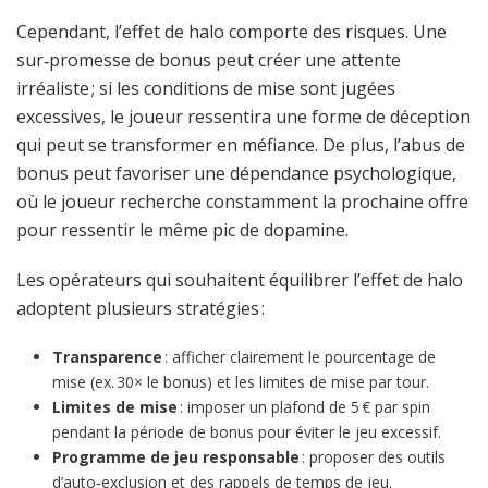
Cependant, l’effet de halo comporte des risques. Une
sur‑promesse de bonus peut créer une attente
irréaliste ; si les conditions de mise sont jugées
excessives, le joueur ressentira une forme de déception
qui peut se transformer en méfiance. De plus, l’abus de
bonus peut favoriser une dépendance psychologique,
où le joueur recherche constamment la prochaine offre
pour ressentir le même pic de dopamine.
Les opérateurs qui souhaitent équilibrer l’effet de halo
adoptent plusieurs stratégies :
Transparence
: afficher clairement le pourcentage de
mise (ex. 30× le bonus) et les limites de mise par tour.
Limites de mise
: imposer un plafond de 5 € par spin
pendant la période de bonus pour éviter le jeu excessif.
Programme de jeu responsable
: proposer des outils
d’auto‑exclusion et des rappels de temps de jeu.