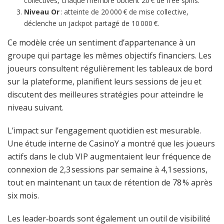
collectives, chaque membre obtient 20 € de free spins.
Niveau Or
: atteinte de 20 000 € de mise collective,
déclenche un jackpot partagé de 10 000 €.
Ce modèle crée un sentiment d’appartenance à un
groupe qui partage les mêmes objectifs financiers. Les
joueurs consultent régulièrement les tableaux de bord
sur la plateforme, planifient leurs sessions de jeu et
discutent des meilleures stratégies pour atteindre le
niveau suivant.
L’impact sur l’engagement quotidien est mesurable.
Une étude interne de CasinoY a montré que les joueurs
actifs dans le club VIP augmentaient leur fréquence de
connexion de 2,3 sessions par semaine à 4,1 sessions,
tout en maintenant un taux de rétention de 78 % après
six mois.
Les leader‑boards sont également un outil de visibilité