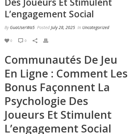
Des Joueurs Et Stimulent
L’engagement Social
By
GuaUserWa5
Posted
July 28, 2025
In
Uncategorized
0
0
Communautés De Jeu
En Ligne : Comment Les
Bonus Façonnent La
Psychologie Des
Joueurs Et Stimulent
L’engagement Social