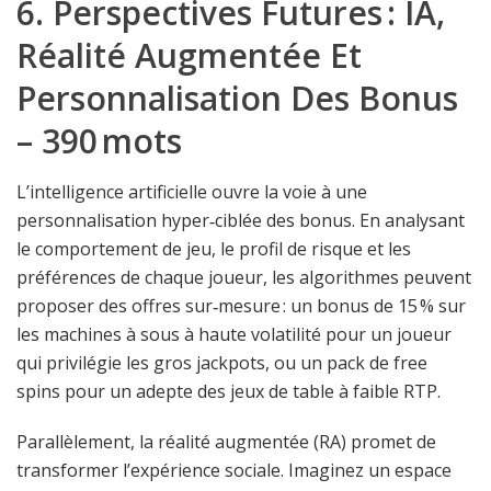
6. Perspectives Futures : IA,
Réalité Augmentée Et
Personnalisation Des Bonus
– 390 Mots
L’intelligence artificielle ouvre la voie à une
personnalisation hyper‑ciblée des bonus. En analysant
le comportement de jeu, le profil de risque et les
préférences de chaque joueur, les algorithmes peuvent
proposer des offres sur‑mesure : un bonus de 15 % sur
les machines à sous à haute volatilité pour un joueur
qui privilégie les gros jackpots, ou un pack de free
spins pour un adepte des jeux de table à faible RTP.
Parallèlement, la réalité augmentée (RA) promet de
transformer l’expérience sociale. Imaginez un espace