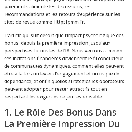
paiements alimente les discussions, les
recommandations et les retours d’expérience sur les
sites de revue comme Httpsfpmm.Fr.
L’article qui suit décortique l’impact psychologique des
bonus, depuis la première impression jusqu’aux
perspectives futuristes de l’IA. Nous verrons comment
ces incitations financières deviennent le fil conducteur
de communautés dynamiques, comment elles peuvent
être à la fois un levier d’engagement et un risque de
dépendance, et enfin quelles stratégies les opérateurs
peuvent adopter pour rester attractifs tout en
respectant les exigences de jeu responsable.
1. Le Rôle Des Bonus Dans
La Première Impression Du