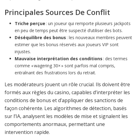
Principales Sources De Conflit
Triche perçue
: un joueur qui remporte plusieurs jackpots
en peu de temps peut être suspecté d’utiliser des bots.
Déséquilibre des bonus
: les nouveaux membres peuvent
estimer que les bonus réservés aux joueurs VIP sont
injustes.
Mauvaise interprétation des conditions
: des termes
comme « wagering 30× » sont parfois mal compris,
entraînant des frustrations lors du retrait.
Les modérateurs jouent un rôle crucial. Ils doivent être
formés aux règles du casino, capables d’interpréter les
conditions de bonus et d’appliquer des sanctions de
façon cohérente. Les algorithmes de détection, basés
sur l’IA, analysent les modèles de mise et signalent les
comportements anormaux, permettant une
intervention rapide.