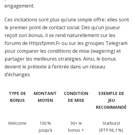
engagement.
Ces incitations sont plus qu’une simple offre ; elles sont
le premier point de contact social. Dès qu’un joueur
reçoit son bonus, il se rend naturellement sur les
forums de Httpsfpmm.Fr ou sur les groupes Telegram
pour comparer les conditions de mise (wagering) et
partager les meilleures stratégies. Ainsi, le bonus
devient le prétexte à l’entrée dans un réseau
d’échanges.
TYPE DE
MONTANT
CONDITION
EXEMPLE DE
BONUS
MOYEN
DE MISE
JEU
RECOMMANDÉ
Welcome
100 %
30× le
Starburst
jusqu’à
bonus +
(RTP 96,1 %)