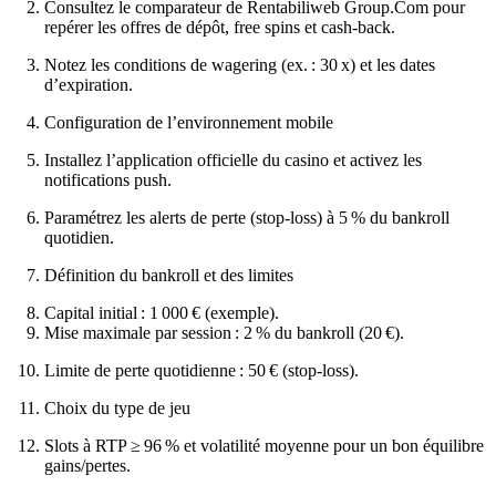
Consultez le comparateur de Rentabiliweb Group.Com pour
repérer les offres de dépôt, free spins et cash‑back.
Notez les conditions de wagering (ex. : 30 x) et les dates
d’expiration.
Configuration de l’environnement mobile
Installez l’application officielle du casino et activez les
notifications push.
Paramétrez les alerts de perte (stop‑loss) à 5 % du bankroll
quotidien.
Définition du bankroll et des limites
Capital initial : 1 000 € (exemple).
Mise maximale par session : 2 % du bankroll (20 €).
Limite de perte quotidienne : 50 € (stop‑loss).
Choix du type de jeu
Slots à RTP ≥ 96 % et volatilité moyenne pour un bon équilibre
gains/pertes.