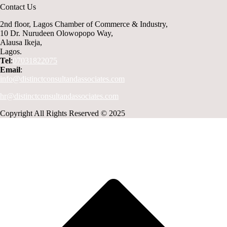
Contact Us
2nd floor, Lagos Chamber of Commerce & Industry,
10 Dr. Nurudeen Olowopopo Way,
Alausa Ikeja,
Lagos.
Tel
:
07031822075
Email
:
info@distinctconsultandassociates.com
hr@distinctconsultandassociates.com
Copyright All Rights Reserved © 2025