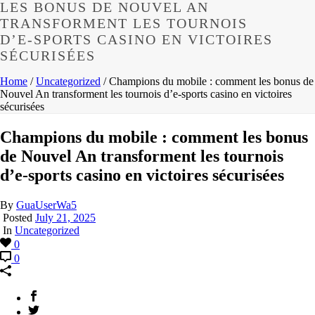
LES BONUS DE NOUVEL AN
TRANSFORMENT LES TOURNOIS
D’E‑SPORTS CASINO EN VICTOIRES
SÉCURISÉES
Home
/
Uncategorized
/ Champions du mobile : comment les bonus de
Nouvel An transforment les tournois d’e‑sports casino en victoires
sécurisées
Champions du mobile : comment les bonus
de Nouvel An transforment les tournois
d’e‑sports casino en victoires sécurisées
By
GuaUserWa5
Posted
July 21, 2025
In
Uncategorized
0
0