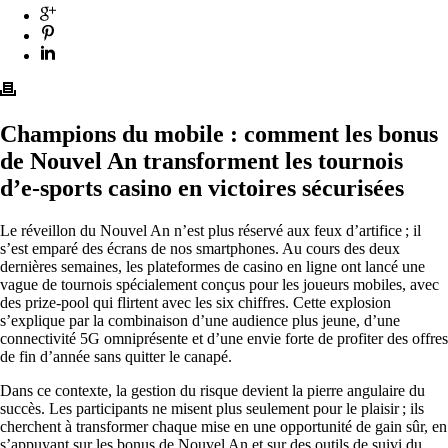
Champions du mobile : comment les bonus
de Nouvel An transforment les tournois
d’e‑sports casino en victoires sécurisées
Le réveillon du Nouvel An n’est plus réservé aux feux d’artifice ; il
s’est emparé des écrans de nos smartphones. Au cours des deux
dernières semaines, les plateformes de casino en ligne ont lancé une
vague de tournois spécialement conçus pour les joueurs mobiles, avec
des prize‑pool qui flirtent avec les six chiffres. Cette explosion
s’explique par la combinaison d’une audience plus jeune, d’une
connectivité 5G omniprésente et d’une envie forte de profiter des offres
de fin d’année sans quitter le canapé.
Dans ce contexte, la gestion du risque devient la pierre angulaire du
succès. Les participants ne misent plus seulement pour le plaisir ; ils
cherchent à transformer chaque mise en une opportunité de gain sûr, en
s’appuyant sur les bonus de Nouvel An et sur des outils de suivi du