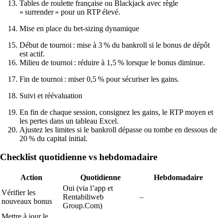
Tables de roulette française ou Blackjack avec règle
« surrender » pour un RTP élevé.
Mise en place du bet‑sizing dynamique
Début de tournoi : mise à 3 % du bankroll si le bonus de dépôt
est actif.
Milieu de tournoi : réduire à 1,5 % lorsque le bonus diminue.
Fin de tournoi : miser 0,5 % pour sécuriser les gains.
Suivi et réévaluation
En fin de chaque session, consignez les gains, le RTP moyen et
les pertes dans un tableau Excel.
Ajustez les limites si le bankroll dépasse ou tombe en dessous de
20 % du capital initial.
Checklist quotidienne vs hebdomadaire
Action
Quotidienne
Hebdomadaire
Oui (via l’app et
Vérifier les
Rentabiliweb
–
nouveaux bonus
Group.Com)
Mettre à jour le