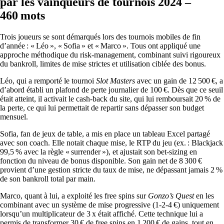
par les vainqueurs de tournois 2024 –
460 mots
Trois joueurs se sont démarqués lors des tournois mobiles de fin
d’année : « Léo », « Sofia » et « Marco ». Tous ont appliqué une
approche méthodique du risk‑management, combinant suivi rigoureux
du bankroll, limites de mise strictes et utilisation ciblée des bonus.
Léo, qui a remporté le tournoi
Slot Masters
avec un gain de 12 500 €, a
d’abord établi un plafond de perte journalier de 100 €. Dès que ce seuil
était atteint, il activait le cash‑back du site, qui lui remboursait 20 % de
la perte, ce qui lui permettait de repartir sans dépasser son budget
mensuel.
Sofia, fan de jeux de table, a mis en place un tableau Excel partagé
avec son coach. Elle notait chaque mise, le RTP du jeu (ex. : Blackjack
99,5 % avec la règle « surrender »), et ajustait son bet‑sizing en
fonction du niveau de bonus disponible. Son gain net de 8 300 €
provient d’une gestion stricte du taux de mise, ne dépassant jamais 2 %
de son bankroll total par main.
Marco, quant à lui, a exploité les free spins sur
Gonzo’s Quest
en les
combinant avec un système de mise progressive (1‑2‑4 €) uniquement
lorsqu’un multiplicateur de 3 x était affiché. Cette technique lui a
permis de transformer 30 € de free spins en 1 200 € de gains, tout en