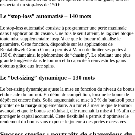
respectant un stop‑loss de 150 €.
Le “stop‑loss” automatisé – 140 mots
Le stop‑loss automatisé consiste à programmer une perte maximale
dans l’application du casino. Une fois le seuil atteint, le logiciel bloque
toute mise supplémentaire jusqu’à ce que le joueur réinitialise le
paramètre. Cette fonction, disponible sur les applications de
Rentabiliweb Group.Com, a permis à Marco de limiter ses pertes à
150 €, évitant ainsi le phénomène de “chasing”. Le résultat : une plus
grande longévité dans le tournoi et la capacité à réinvestir les gains
obtenus grâce aux free spins.
Le “bet‑sizing” dynamique – 130 mots
Le bet‑sizing dynamique ajuste la mise en fonction du niveau de bonus
et du stade du tournoi. En début de compétition, lorsque le bonus de
dépôt est encore frais, Sofia augmentait sa mise à 3 % du bankroll pour
profiter de la marge supplémentaire. Au fur et à mesure que le tournoi
avançait et que le bonus se réduisait, elle ramenait la mise à 1 % afin de
protéger le capital accumulé. Cette flexibilité a permis d’optimiser le
rendement du bonus sans exposer le joueur à des pertes excessives.
Success stories : portraits de champions du