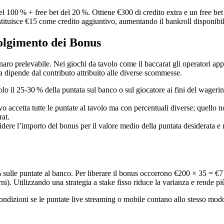
00 % + free bet del 20 %. Ottiene €300 di credito extra e un free bet d
estituisce €15 come credito aggiuntivo, aumentando il bankroll disponibi
volgimento dei Bonus
ro prelevabile. Nei giochi da tavolo come il baccarat gli operatori appli
iva dipende dal contributo attribuito alle diverse scommesse.
olo il 25‑30 % della puntata sul banco o sul giocatore ai fini del wageri
o accetta tutte le puntate al tavolo ma con percentuali diverse; quello 
rat.
videre l’importo del bonus per il valore medio della puntata desiderata e 
le puntate al banco. Per liberare il bonus occorrono €200 × 35 = €7 00
). Utilizzando una strategia a stake fisso riduce la varianza e rende più
ndizioni se le puntate live streaming o mobile contano allo stesso modo