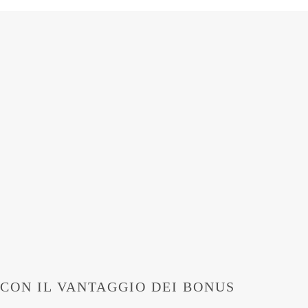
CON IL VANTAGGIO DEI BONUS