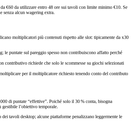
a €60 da utilizzare entro 48 ore sui tavoli con limite minimo €10. Se
le senza alcun wagering extra.
cano moltiplicatori più contenuti rispetto alle slot: tipicamente da x30
ng; le puntate sul pareggio spesso non contribuiscono affatto perché
non contributivo richiede che solo le scommesse su giochi selezionati
moltiplicare per il moltiplicatore richiesto tenendo conto del contributo
0 di puntate “effettive”. Poiché solo il 30 % conta, bisogna
 gestibile l’obiettivo temporale.
 dei tavoli desktop; alcune piattaforme penalizzano leggermente le