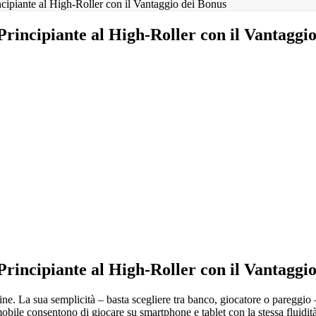
cipiante al High‑Roller con il Vantaggio dei Bonus
rincipiante al High‑Roller con il Vantaggi
rincipiante al High‑Roller con il Vantaggi
ne. La sua semplicità – basta scegliere tra banco, giocatore o pareggio –
r mobile consentono di giocare su smartphone e tablet con la stessa fluid