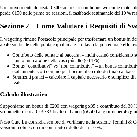
Un nuovo utente deposita €300 su un sito con bonus welcome match del 1
perde €150 nelle prime tre sessioni, il cashback settimanale del 10 % r
Sezione 2 – Come Valutare i Requisiti di S
Il wagering rimane l’ostacolo principale per trasformare un bonus in dena
a x40 sul totale delle puntate qualificate. Tuttavia la percentuale effett
Contributo delle puntate al baccarat – molti casinò considerano s
hanno un margine della casa più alto (≈14 %).
Bonus “contributivi” vs “non contributivi” – un bonus contributiv
(solitamente slot) contino per liberare il credito destinato al bacca
Strumenti pratici – calcolare il capitale necessario è semplice: di
reale.
Calcolo illustrativo
Supponiamo un bonus di €200 con wagering x35 e contributo del 30 % sul
scommettere circa €23 333 totali sul banco (≈€500 al giorno per 46 giorni
Ncsp Care.Eu consiglia sempre di verificare nella sezione Termini & Co
versioni mobile con un contributo ridotto del 5‑10 %.