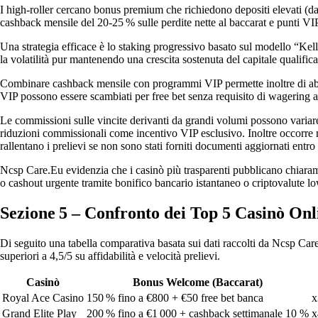
I high‑roller cercano bonus premium che richiedono depositi elevati (d
cashback mensile del 20‑25 % sulle perdite nette al baccarat e punti VIP 
Una strategia efficace è lo staking progressivo basato sul modello “Kell
la volatilità pur mantenendo una crescita sostenuta del capitale qualifican
Combinare cashback mensile con programmi VIP permette inoltre di abbat
VIP possono essere scambiati per free bet senza requisito di wagering a
Le commissioni sulle vincite derivanti da grandi volumi possono variare
riduzioni commissionali come incentivo VIP esclusivo. Inoltre occorre mo
rallentano i prelievi se non sono stati forniti documenti aggiornati entro
Ncsp Care.Eu evidenzia che i casinò più trasparenti pubblicano chiarame
o cashout urgente tramite bonifico bancario istantaneo o criptovalu
Sezione 5 – Confronto dei Top 5 Casinò Onl
Di seguito una tabella comparativa basata sui dati raccolti da Ncsp Care
superiori a 4,5/5 su affidabilità e velocità prelievi.
Casinò
Bonus Welcome (Baccarat)
Royal Ace Casino
150 % fino a €800 + €50 free bet banca
x
Grand Elite Play
200 % fino a €1 000 + cashback settimanale 10 %
x