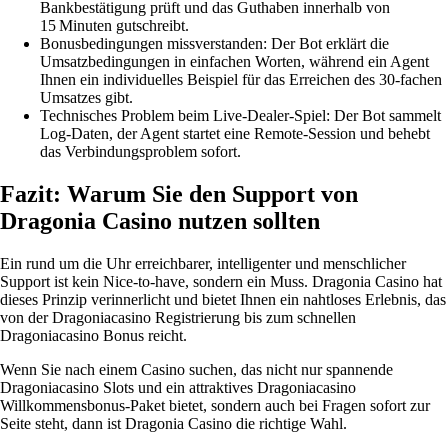
Bankbestätigung prüft und das Guthaben innerhalb von
15 Minuten gutschreibt.
Bonusbedingungen missverstanden: Der Bot erklärt die
Umsatzbedingungen in einfachen Worten, während ein Agent
Ihnen ein individuelles Beispiel für das Erreichen des 30‑fachen
Umsatzes gibt.
Technisches Problem beim Live‑Dealer‑Spiel: Der Bot sammelt
Log‑Daten, der Agent startet eine Remote‑Session und behebt
das Verbindungsproblem sofort.
Fazit: Warum Sie den Support von
Dragonia Casino nutzen sollten
Ein rund um die Uhr erreichbarer, intelligenter und menschlicher
Support ist kein Nice‑to‑have, sondern ein Muss. Dragonia Casino hat
dieses Prinzip verinnerlicht und bietet Ihnen ein nahtloses Erlebnis, das
von der Dragoniacasino Registrierung bis zum schnellen
Dragoniacasino Bonus reicht.
Wenn Sie nach einem Casino suchen, das nicht nur spannende
Dragoniacasino Slots und ein attraktives Dragoniacasino
Willkommensbonus‑Paket bietet, sondern auch bei Fragen sofort zur
Seite steht, dann ist Dragonia Casino die richtige Wahl.