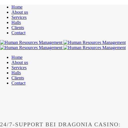
Home
About us
Services
Halls
Clients
Contact
Home
About us
Services
Halls
Clients
Contact
24/7‑SUPPORT BEI DRAGONIA CASINO: