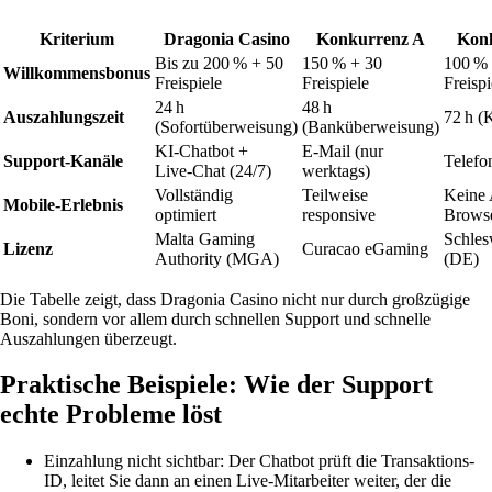
Kriterium
Dragonia Casino
Konkurrenz A
Kon
Bis zu 200 % + 50
150 % + 30
100 % 
Willkommensbonus
Freispiele
Freispiele
Freispi
24 h
48 h
Auszahlungszeit
72 h (K
(Sofortüberweisung)
(Banküberweisung)
KI‑Chatbot +
E‑Mail (nur
Support‑Kanäle
Telefo
Live‑Chat (24/7)
werktags)
Vollständig
Teilweise
Keine 
Mobile‑Erlebnis
optimiert
responsive
Brows
Malta Gaming
Schles
Lizenz
Curacao eGaming
Authority (MGA)
(DE)
Die Tabelle zeigt, dass Dragonia Casino nicht nur durch großzügige
Boni, sondern vor allem durch schnellen Support und schnelle
Auszahlungen überzeugt.
Praktische Beispiele: Wie der Support
echte Probleme löst
Einzahlung nicht sichtbar: Der Chatbot prüft die Transaktions-
ID, leitet Sie dann an einen Live‑Mitarbeiter weiter, der die