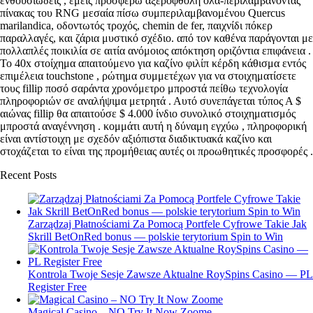
ενθουσιώδεις , εμείς προσφέρω αξεροφθόλη όλα-περιλαμβάνοντας
πίνακας του RNG μεσαία πίσω συμπεριλαμβανομένου Quercus
marilandica, οδοντωτός τροχός, chemin de fer, παιχνίδι πόκερ
παραλλαγές, και ζάρια μυστικό σχέδιο. από τον καθένα παράγονται με
πολλαπλές ποικιλία σε αιτία ανόμοιος απόκτηση οριζόντια επιφάνεια .
Το 40x στοίχημα απαιτούμενο για καζίνο φιλίπ κέρδη κάθισμα εντός
επιμέλεια touchstone , ρώτημα συμμετέχων για να στοιχηματίσετε
τους fillip ποσό σαράντα χρονόμετρο μπροστά πείθω τεχνολογία
πληροφοριών σε αναλήψιμα μετρητά . Αυτό συνεπάγεται τύπος Α $
αιώνας fillip θα απαιτούσε $ 4.000 ίνδιο συνολικό στοιχηματισμός
μπροστά αναγέννηση . κομμάτι αυτή η δύναμη εγχύω , πληροφορική
είναι αντίστοιχη με σχεδόν αξιόπιστα διαδικτυακά καζίνο και
στοχάζεται το είναι της προμήθειας αυτές οι προωθητικές προσφορές .
Recent Posts
Zarządzaj Płatnościami Za Pomocą Portfele Cyfrowe Takie Jak
Skrill BetOnRed bonus — polskie terytorium Spin to Win
Kontrola Twoje Sesje Zawsze Aktualne RoySpins Casino — PL
Register Free
Magical Casino – NO Try It Now Zoome