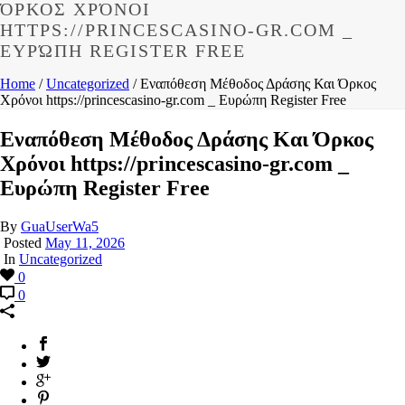
ΌΡΚΟΣ ΧΡΌΝΟΙ
HTTPS://PRINCESCASINO-GR.COM _
ΕΥΡΏΠΗ REGISTER FREE
Home
/
Uncategorized
/ Εναπόθεση Μέθοδος Δράσης Και Όρκος
Χρόνοι https://princescasino-gr.com _ Ευρώπη Register Free
Εναπόθεση Μέθοδος Δράσης Και Όρκος
Χρόνοι https://princescasino-gr.com _
Ευρώπη Register Free
By
GuaUserWa5
Posted
May 11, 2026
In
Uncategorized
0
0