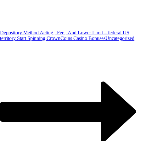
Depository Method Acting , Fee , And Lower Limit – federal US
territory Start Spinning CrownCoins Casino Bonuses
Uncategorized